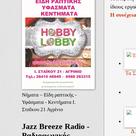
ίδιους εργα
Η συνέχει
Τα Σ
Νήματα – Είδη ραπτικής -
Υφάσματα - Κεντήματα Ι.
Σταΐκου 21 Αγρίνιο
Jazz Breeze Radio -
Δ.
Ραδιοφωνικός