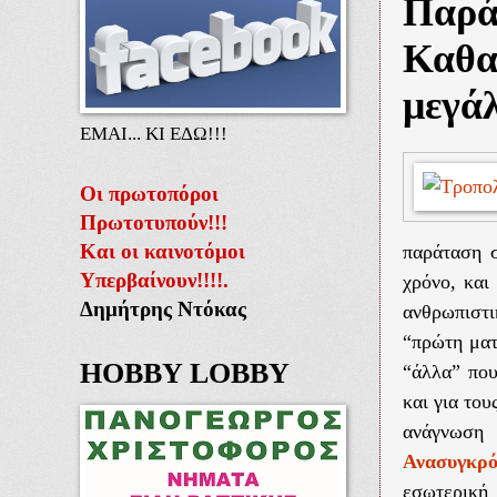
Παρά
Καθα
μεγάλ
ΕΜΑΙ... ΚΙ ΕΔΩ!!!
Οι πρωτοπόροι
Πρωτοτυπούν!!!
Και οι καινοτόμοι
παράταση 
Υπερβαίνουν!!!!.
χρόνο, και
Δημήτρης Ντόκας
ανθρωπιστι
“πρώτη ματ
HOBBY LOBBY
“άλλα” που
και για του
ανάγνωση
Ανασυγκρό
εσωτερικ