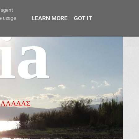
r-agent
LEARN MORE
GOT IT
te usage
ia
ΕΛΛΑΔΑΣ