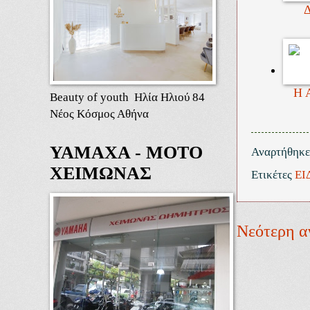
Δ
Η 
Beauty of youth Ηλία Ηλιού 84
Νέος Κόσμος Αθήνα
ΥΑΜΑΧΑ - ΜΟΤΟ
Αναρτήθηκ
ΧΕΙΜΩΝΑΣ
Ετικέτες
ΕΙ
Νεότερη α