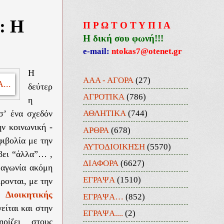
: Η
Π Ρ Ω Τ Ο Τ Υ Π Ι Α
Η δική σου φωνή!!!
e-mail:
ntokas7@otenet.gr
Η
ΑΑΑ - ΑΓΟΡΑ
(27)
δεύτερ
ΑΓΡΟΤΙΚΑ
(786)
η
ΑΘΛΗΤΙΚΑ
(744)
σ’ ένα σχεδόν
ην κοινωνική -
ΑΡΘΡΑ
(678)
φιβολία με την
ΑΥΤΟΔΙΟΙΚΗΣΗ
(5570)
ύβει “άλλα”… ,
ΔΙΑΦΟΡΑ
(6627)
 αγωνία ακόμη
ΕΓΡΑΨΑ
(1510)
ρονται, με την
Διοικητικής
ΕΓΡΑΨΑ…
(852)
είται και στην
ΕΓΡΑΨΑ....
(2)
ρίζει στους