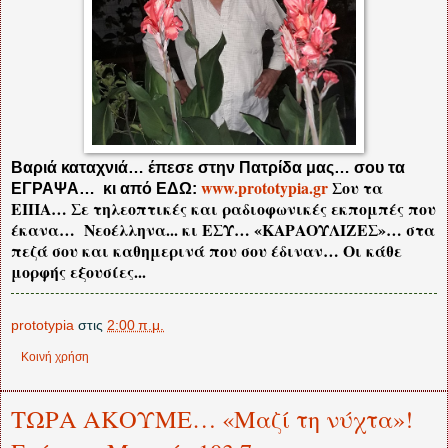
Βαριά καταχνιά… έπεσε στην Πατρίδα μας… σου τα
www
.
prototypia
.
gr
Σου τα
ΕΓΡΑΨΑ… κι από ΕΔΩ:
ΕΙΠΑ… Σε τηλεοπτικές και ραδιοφωνικές εκπομπές που
έκανα… Νεοέλληνα... κι ΕΣΥ… «ΚΑΡΑΟΥΛΙΖΕΣ»… στα
πεζά σου και καθημερινά που σου έδιναν… Οι κάθε
μορφής εξουσίες...
prototypia
στις
2:00 π.μ.
Κοινή χρήση
ΤΩΡΑ ΑΚΟΥΜΕ… «Μαζί τη νύχτα»!