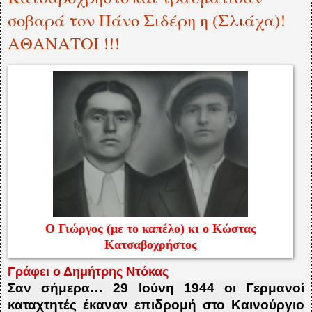
σοβαρά τον Πάνο Σιδέρη η (Σλιάχα)!
ΑΘΑΝΑΤΟΙ !!!
Ο Γιώργος (με το καπέλο) κι ο Κώστας
Κατσαβοχρήστος
Γράφει ο Δημήτρης Ντόκας
Σαν σήμερα… 29 Ιούνη 1944 οι Γερμανοί
καταχτητές έκαναν επιδρομή στο Καινούργιο