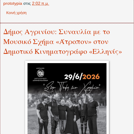
prototypia
στις
2:02 π.μ.
Κοινή χρήση
Δήμος Αγρινίου: Συναυλία με το
Μουσικό Σχήμα «Άτροπον» στον
Δημοτικό Κινηματογράφο «Ελληνίς»