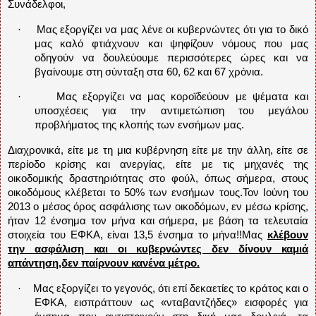
Συνάδελφοι,
·
Μας εξοργίζει να μας λένε οι κυβερνώντες ότι για το δικό
μας καλό φτιάχνουν και ψηφίζουν νόμους που μας
οδηγούν να δουλεύουμε περισσότερες ώρες και να
βγαίνουμε στη σύνταξη στα 60, 62 και 67 χρόνια.
·
Μας εξοργίζει να μας κοροϊδεύουν με ψέματα και
υποσχέσεις για την αντιμετώπιση του μεγάλου
προβλήματος της κλοπής των ενσήμων μας.
Διαχρονικά, είτε με τη μια κυβέρνηση είτε με την άλλη, είτε σε
περίοδο κρίσης και ανεργίας, είτε με τις μηχανές της
οικοδομικής δραστηριότητας στο φούλ, όπως σήμερα, στους
οικοδόμους κλέβεται το 50% των ενσήμων τους.Τον Ιούνη του
2013 ο μέσος όρος ασφάλισης των οικοδόμων, εν μέσω κρίσης,
ήταν 12 ένσημα τον μήνα και σήμερα, με βάση τα τελευταία
στοιχεία του ΕΦΚΑ, είναι 13,5 ένσημα το μήνα!!Μας
κλέβουν
την ασφάλιση και οι κυβερνώντες δεν δίνουν καμιά
απάντηση,δεν παίρνουν κανένα μέτρο.
·
Μας εξοργίζει το γεγονός, ότι επί δεκαετίες το κράτος και ο
ΕΦΚΑ, εισπράττουν ως «νταβαντζήδες» εισφορές για