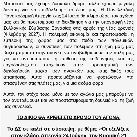
Μπροστά μας έχουμε δύσκολο δρόμο, αλλά έχουμε μεγάλη
δύναμη για να επιβάλλουμε το δίκιο μας. Η Πανελλαδική
Πανοικοδομική Απεργία στις 24 Ιούνη θα κλιμακώσει τον αγώνα
μας και θα προετοιμάσει τη διεκδίκηση για την υπογραφή νέας
Συλλογικής Σύμβασης Εργασίας στις αρχές της νέας χρονιάς
(Φλεβάρης 2027). Η πολεμική οικονομία και προετοιμασία, η
εμπλοκή της χώρας μας στα πεδία των πολεμικών
συγκρούσεων, οι συνέπειες των πολέμων στη ζωή μας, μας
βάζει μπροστά στην ανάγκη να αναβαθμίσουμε την πάλη μας
για να αντιμετωπιστεί η επίθεση της κυβέρνησης και της
εργοδοσίας,που στοχεύουν στην προσαρμογή των
διεκδικήσεών μαςκαι των αναγκών μας, στις δικές τους
απαιτήσεις. Αυτοί προετοιμάζονται να φορτώσουν «τα
σπασμένα» στις πλάτες μας, για μια ακόμα φορά.
Αυτόν τον στόχο τους, μόνο με τον αγώνα μας μπορούμε να
τον ανατρέψουμε και να προστατέψουμε τη δουλειά και τη ζωή
μας συνολικά.
ΤΟ ΔΙΚΙΟ ΘΑ ΚΡΙΘΕΙ ΣΤΟ ΔΡΟΜΟ ΤΟΥ ΑΓΩΝΑ.
Το ΔΣ σε καλεί σε σύσκεψη, με θέμα: «Οι εξελίξεις
στον κλάδο-Απεργία 24 Ιούνη», την Κυριακή 21