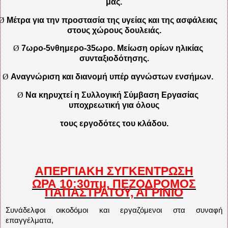
μας.
Ø
Μέτρα για την
π
ροστασία της υγείας και της ασφάλειας
στους χώρους δουλειάς.
Ø
7
ωρο
-5
νθημερο
-35
ωρο
.
Μείωση ορίων ηλικίας
συνταξιοδότησης.
Ø
Αναγνώριση και διανομή υ
π
έρ αγνώστων ενσήμων.
Ø
Να κηρυχτεί η Συλλογική Σύμβαση Εργασίας
υ
π
οχρεωτική για όλους
τους εργοδότες του κλάδου
.
ΑΠΕΡΓΙΑΚΗ ΣΥΓΚΕΝΤΡΩΣΗ
ΩΡΑ 10:30πμ, ΠΕΖΟΔΡΟΜΟΣ
ΠΑΠΑΣΤΡΑΤΟΥ, ΑΓΡΙΝΙΟ
Συνάδελφοι οικοδόμοι και εργαζόμενοι στα συναφή
επαγγέλματα,