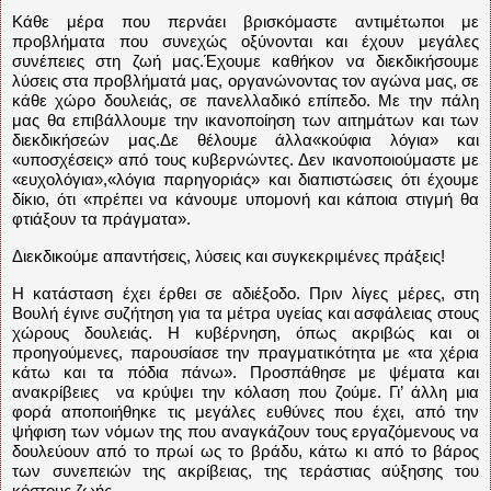
Κάθε μέρα που περνάει βρισκόμαστε αντιμέτωποι με
προβλήματα που συνεχώς οξύνονται και έχουν μεγάλες
συνέπειες στη ζωή μας.Έχουμε καθήκον να διεκδικήσουμε
λύσεις στα προβλήματά μας, οργανώνοντας τον αγώνα μας, σε
κάθε χώρο δουλειάς, σε πανελλαδικό επίπεδο. Με την πάλη
μας θα επιβάλλουμε την ικανοποίηση των αιτημάτων και των
διεκδικήσεών μας.Δε θέλουμε άλλα«κούφια λόγια» και
«υποσχέσεις» από τους κυβερνώντες. Δεν ικανοποιούμαστε με
«ευχολόγια»,«λόγια παρηγοριάς» και διαπιστώσεις ότι έχουμε
δίκιο, ότι «πρέπει να κάνουμε υπομονή και κάποια στιγμή θα
φτιάξουν τα πράγματα».
Διεκδικούμε απαντήσεις, λύσεις και συγκεκριμένες πράξεις!
Η κατάσταση έχει έρθει σε αδιέξοδο. Πριν λίγες μέρες, στη
Βουλή έγινε συζήτηση για τα μέτρα υγείας και ασφάλειας στους
χώρους δουλειάς. Η κυβέρνηση, όπως ακριβώς και οι
προηγούμενες, παρουσίασε την πραγματικότητα με «τα χέρια
κάτω και τα πόδια πάνω». Προσπάθησε με ψέματα και
ανακρίβειες να κρύψει την κόλαση που ζούμε. Γι’ άλλη μια
φορά αποποιήθηκε τις μεγάλες ευθύνες που έχει, από την
ψήφιση των νόμων της που αναγκάζουν τους εργαζόμενους να
δουλεύουν από το πρωί ως το βράδυ, κάτω κι από το βάρος
των συνεπειών της ακρίβειας, της τεράστιας αύξησης του
κόστους ζωής.