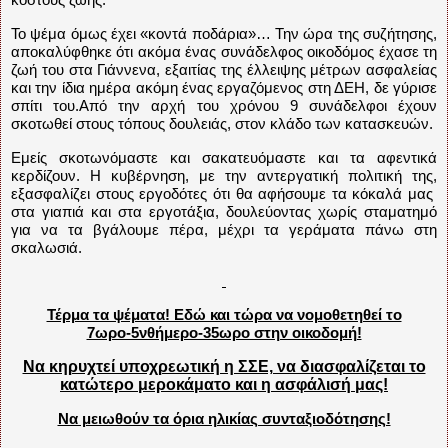
Το ψέμα όμως έχει «κοντά ποδάρια»… Την ώρα της συζήτησης,
αποκαλύφθηκε ότι ακόμα ένας συνάδελφος οικοδόμος έχασε τη
ζωή του στα Γιάννενα, εξαιτίας της έλλειψης μέτρων ασφαλείας
και την ίδια ημέρα ακόμη ένας εργαζόμενος στη ΔΕΗ, δε γύρισε
σπίτι του.Από την αρχή του χρόνου 9 συνάδελφοι έχουν
σκοτωθεί στους τόπους δουλειάς, στον κλάδο των κατασκευών.
Εμείς σκοτωνόμαστε και σακατευόμαστε και τα αφεντικά
κερδίζουν. Η κυβέρνηση, με την αντεργατική πολιτική της,
εξασφαλίζει στους εργοδότες ότι θα αφήσουμε τα κόκαλά μας
στα γιαπιά και στα εργοτάξια, δουλεύοντας χωρίς σταματημό
για να τα βγάλουμε πέρα, μέχρι τα γεράματα πάνω στη
σκαλωσιά.
Τέρμα τα ψέματα! Εδώ και τώρα να νομοθετηθεί το
7ωρο-5νθήμερο-35ωρο στην οικοδομή!
Να κηρυχτεί υποχρεωτική η ΣΣΕ, να διασφαλίζεται το
κατώτερο μεροκάματο και η ασφάλισή μας!
Να μειωθούν τα όρια ηλικίας συνταξιοδότησης!