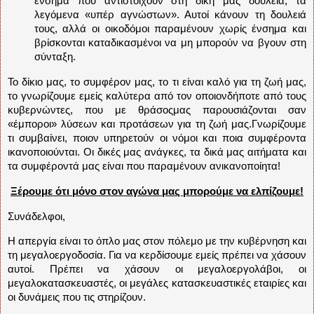
ένσημα που αντιστοιχούν στη δική μας δουλειά, τα
λεγόμενα «υπέρ αγνώστων». Αυτοί κάνουν τη δουλειά
τους, αλλά οι οικοδόμοι παραμένουν χωρίς ένσημα και
βρίσκονται καταδικασμένοι να μη μπορούν να βγουν στη
σύνταξη.
Το δίκιο μας, το συμφέρον μας, το τι είναι καλό για τη ζωή μας,
το γνωρίζουμε εμείς καλύτερα από τον οποιονδήποτε από τους
κυβερνώντες, που με θράσοςμας παρουσιάζονται σαν
«έμποροι» λύσεων και προτάσεων για τη ζωή μας.Γνωρίζουμε
τι συμβαίνει, ποιον υπηρετούν οι νόμοι και ποια συμφέροντα
ικανοποιούνται. Οι δικές μας ανάγκες, τα δικά μας αιτήματα και
τα συμφέροντά μας είναι που παραμένουν ανικανοποίητα!
Ξέρουμε ότι μόνο στον αγώνα μας μπορούμε να ελπίζουμε!
Συνάδελφοι,
Η απεργία είναι το όπλο μας στον πόλεμο με την κυβέρνηση και
τη μεγαλοεργοδοσία. Για να κερδίσουμε εμείς πρέπει να χάσουν
αυτοί. Πρέπει να χάσουν οι μεγαλοεργολάβοι, οι
μεγαλοκατασκευαστές, οι μεγάλες κατασκευαστικές εταιρίες και
οι δυνάμεις που τις στηρίζουν.