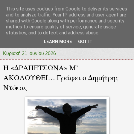
This site uses cookies from Google to deliver its services
prototypia
and to analyze traffic. Your IP address and user-agent are
shared with Google along with performance and security
metrics to ensure quality of service, generate usage
"ΠΡΩΤΟΤΥΠΙΑ" * ΑΝΕΞΑΡΤΗΤΗ-ΗΛΕΚΤΡΟΝΙΚΗ-
statistics, and to detect and address abuse.
ΕΦΗΜΕΡΙΔΑ * ΔΥΤΙΚΗΣ ΕΛΛΑΔΑΣ
LEARN MORE
GOT IT
Κυριακή 21 Ιουνίου 2026
Η «ΔΡΑΠΕΤΣΩΝΑ» Μ’
ΑΚΟΛΟΥΘΕΙ… Γράφει ο Δημήτρης
Ντόκας