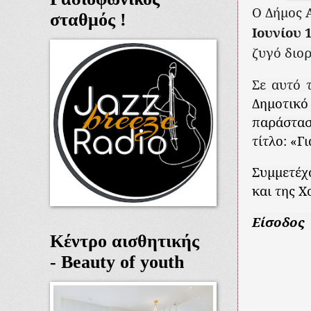
Ο Δήμος Α
σταθμός !
Ιουνίου 
ζυγό διο
Σε αυτό 
Δημοτικ
παράστασ
τίτλο: «Γ
Συμμετέχ
και της 
Είσοδος
Κέντρο αισθητικής
- Beauty of youth