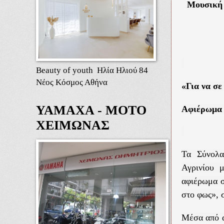
Μουσική 
Beauty of youth Ηλία Ηλιού 84
Νέος Κόσμος Αθήνα
«Για να σ
ΥΑΜΑΧΑ - ΜΟΤΟ
Αφιέρωμα 
ΧΕΙΜΩΝΑΣ
Τα Σύνολα
Αγρινίου 
αφιέρωμα σ
στο φως», 
Μέσα από α