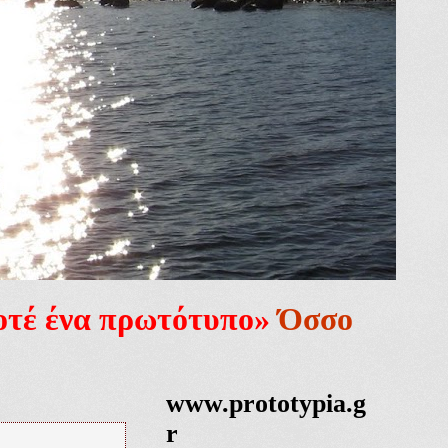
ποτέ ένα πρωτότυπο»
Όσσο
www.prototypia.g
r