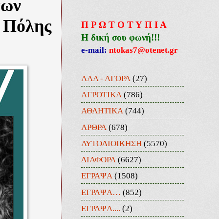
των
ς Πόλης
Π Ρ Ω Τ Ο Τ Υ Π Ι Α
Η δική σου φωνή!!!
e-mail:
ntokas7@otenet.gr
ΑΑΑ - ΑΓΟΡΑ
(27)
ΑΓΡΟΤΙΚΑ
(786)
ΑΘΛΗΤΙΚΑ
(744)
ΑΡΘΡΑ
(678)
ΑΥΤΟΔΙΟΙΚΗΣΗ
(5570)
ΔΙΑΦΟΡΑ
(6627)
ΕΓΡΑΨΑ
(1508)
ΕΓΡΑΨΑ…
(852)
ΕΓΡΑΨΑ....
(2)