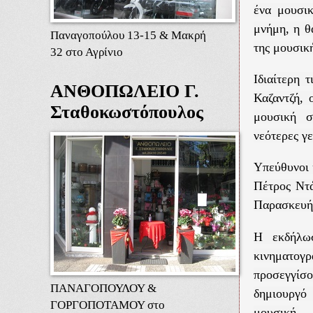
ένα μουσι
μνήμη, η θ
Παναγοπούλου 13-15 & Μακρή
της μουσική
32 στο Αγρίνιο
Ιδιαίτερη 
ΑΝΘΟΠΩΛΕΙΟ Γ.
Καζαντζή, 
Σταθοκωστόπουλος
μουσική σ
νεότερες γε
Υπεύθυνοι 
Πέτρος Ντ
Παρασκευή
Η εκδήλωσ
κινηματογρ
προσεγγίσο
ΠΑΝΑΓΟΠΟΥΛΟΥ &
δημιουργό
ΓΟΡΓΟΠΟΤΑΜΟΥ στο
μουσική.