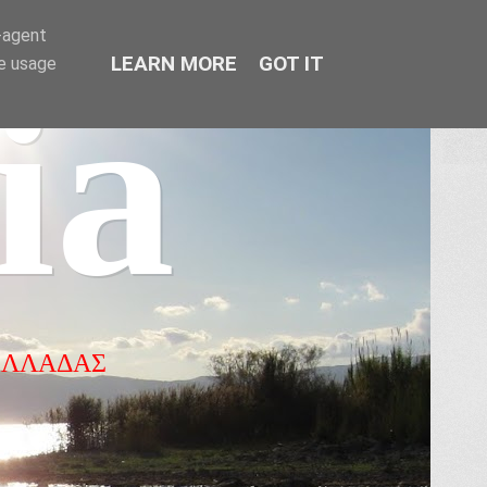
r-agent
LEARN MORE
GOT IT
te usage
ia
ΕΛΛΑΔΑΣ