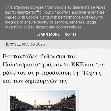
This site uses cookies from Google to deliver its services
prototypia
and to analyze traffic. Your IP address and user-agent are
shared with Google along with performance and security
metrics to ensure quality of service, generate usage
"ΠΡΩΤΟΤΥΠΙΑ" * ΑΝΕΞΑΡΤΗΤΗ-ΗΛΕΚΤΡΟΝΙΚΗ-
statistics, and to detect and address abuse.
ΕΦΗΜΕΡΙΔΑ * ΔΥΤΙΚΗΣ ΕΛΛΑΔΑΣ
LEARN MORE
GOT IT
Πέμπτη 11 Ιουνίου 2026
Εκατοντάδες άνθρωποι του
Πολιτισμού στηρίζουν το ΚΚΕ και τον
ρόλο του στην προάσπιση της Τέχνης
και των δημιουργών της