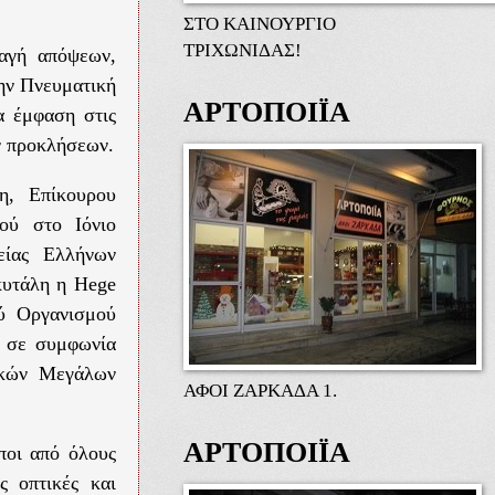
ΣΤΟ ΚΑΙΝΟΥΡΓΙΟ
ΤΡΙΧΩΝΙΔΑΣ!
λαγή απόψεων,
ην Πνευματική
ΑΡΤΟΠΟΙΪΑ
α έμφαση στις
ν προκλήσεων.
η, Επίκουρου
ού στο Ιόνιο
είας Ελλήνων
κυτάλη η Hege
ύ Οργανισμού
 σε συμφωνία
ικών Μεγάλων
ΑΦΟΙ ΖΑΡΚΑΔΑ 1.
ΑΡΤΟΠΟΙΪΑ
ποι από όλους
ς οπτικές και