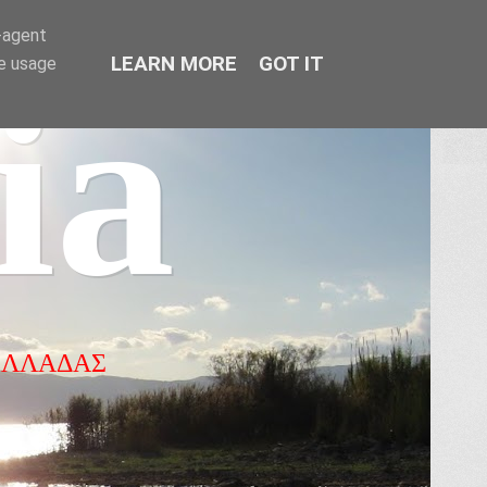
r-agent
LEARN MORE
GOT IT
te usage
ia
ΕΛΛΑΔΑΣ