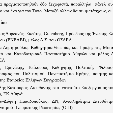
Θα πραγματοποιηθούν δύο ξεχωριστά, παράλληλα πάνελ συ
ίο και ένα για τον Τύπο. Μεταξύ άλλων θα συμμετάσχουν, οι 
λίου
ας Δαρδανός, Εκδότης, Gutenberg, Πρόεδρος της Ένωσης Ε
ίου (ΕΝΕΛΒΙ), μέλος Δ.Σ. του ΟΣΔΕΛ
κα Δημητρούλια, Καθηγήτρια Θεωρίας και Πράξης της Μετ
κό και Καποδιστριακό Πανεπιστήμιο Αθηνών και μέλος Δ
ΕΛ
ς Ερηνάκης, Επίκουρος Καθηγητής Πολιτικής Φιλοσ
σοφίας του Πολιτισμού, Πανεπιστήμιο Κρήτης, ποιητής κ
 της Εταιρείας Ελλήνων Συγγραφέων
λης Κατσούρος, Διευθυντής στο Ινστιτούτο Επεξεργασίας τ
), ΕΚ Αθηνά
α-Δάφνη Παπαδοπούλου, ΔΝ, Αναπληρώτρια Διευθύντρ
νισμού Πνευματικής Ιδιοκτησίας (ΟΠΙ)