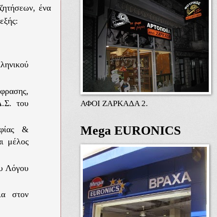
ζητήσεων, ένα
εξής:
λληνικού
άφρασης,
.Σ. του
ΑΦΟΙ ΖΑΡΚΑΔΑ 2.
Mega EURONICS
οφίας &
αι μέλος
ου Λόγου
ια στον