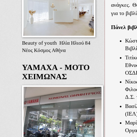
ανάγκες. 
για το βιβλ
Πάνελ βιβ
Κώστ
Beauty of youth Ηλία Ηλιού 84
Βιβλ
Νέος Κόσμος Αθήνα
Τιτί
Εθνι
ΥΑΜΑΧΑ - ΜΟΤΟ
ΟΣΔ
ΧΕΙΜΩΝΑΣ
Νίκο
Φιλο
Δ.Σ.
Βασί
(ΙΕΛ
Μαρί
Οργα