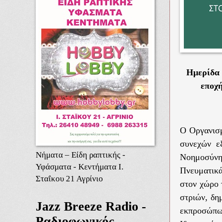
Ημερίδα 
εποχή
Ο Οργανισμ
συνεχών ε
Νήματα – Είδη ραπτικής -
Νοημοσύνη
Υφάσματα - Κεντήματα Ι.
Πνευματικά
Σταΐκου 21 Αγρίνιο
στον χώρο 
στριών, δη
Jazz Breeze Radio -
εκπροσώπ
Ραδιοφωνικός