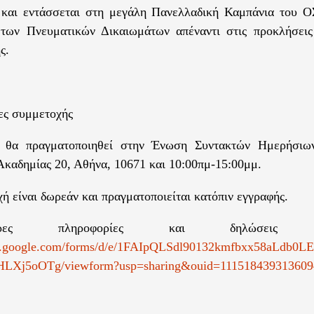
 και εντάσσεται στη μεγάλη Πανελλαδική Καμπάνια του 
 των Πνευματικών Δικαιωμάτων απέναντι στις προκλήσεις
ς.
ες συμμετοχής
 θα πραγματοποιηθεί στην Ένωση Συντακτών Ημερήσιω
καδημίας 20, Αθήνα, 10671 και 10:00πμ-15:00μμ.
ή είναι δωρεάν και πραγματοποιείται κατόπιν εγγραφής.
ότερες πληροφορίες και δηλώσεις συ
ocs.google.com/forms/d/e/1FAIpQLSdl90132kmfbxx58aLdb
LXj5oOTg/viewform?usp=sharing&ouid=111518439313609