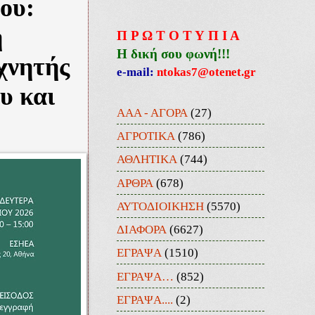
ου:
η
Π Ρ Ω Τ Ο Τ Υ Π Ι Α
Η δική σου φωνή!!!
εχνητής
e-mail:
ntokas7@otenet.gr
υ και
ΑΑΑ - ΑΓΟΡΑ
(27)
ΑΓΡΟΤΙΚΑ
(786)
ΑΘΛΗΤΙΚΑ
(744)
ΑΡΘΡΑ
(678)
ΑΥΤΟΔΙΟΙΚΗΣΗ
(5570)
ΔΙΑΦΟΡΑ
(6627)
ΕΓΡΑΨΑ
(1510)
ΕΓΡΑΨΑ…
(852)
ΕΓΡΑΨΑ....
(2)