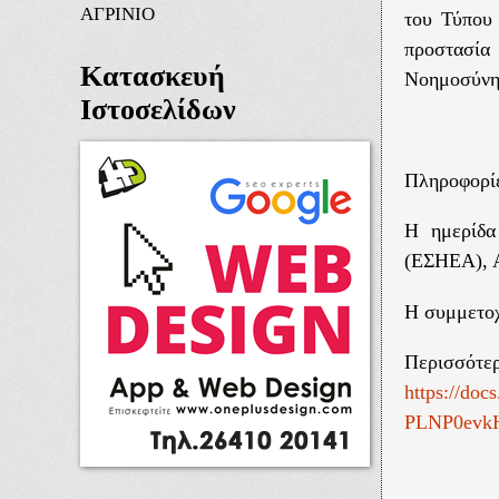
ΑΓΡΙΝΙΟ
του Τύπου
προστασία
Κατασκευή
Νοημοσύνη
Ιστοσελίδων
Πληροφορί
Η ημερίδα
(ΕΣΗΕΑ), Α
Η συμμετοχ
Περισσ
https://d
PLNP0evkH