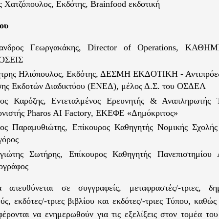
ς Χατζόπουλος, Εκδότης, Brainfood εκδοτική
ου
ανδρος Γεωργακάκης, Director of Operations, ΚΑΘΗ
ΟΣΕΙΣ
τρης Ηλιόπουλος, Εκδότης, ΔΕΣΜΗ ΕΚΔΟΤΙΚΗ - Αντιπρόεδ
ης Εκδοτών Διαδικτύου (ΕΝΕΔ), μέλος Δ.Σ. του ΟΣΔΕΛ
ιος Καρόζης, Εντεταλμένος Ερευνητής & Αναπληρωτής Τ
ονιστής Pharos AI Factory, ΕΚΕΦΕ «Δημόκριτος»
νος Παραμυθιώτης, Επίκουρος Καθηγητής Νομικής Σχολή
γόρος
γιώτης Σωτήρης, Επίκουρος Καθηγητής Πανεπιστημίου Α
ογράφος
 απευθύνεται σε συγγραφείς, μεταφραστές/-τριες, δημ
ύς, εκδότες/-τριες βιβλίου και εκδότες/-τριες Τύπου, καθώς
φέρονται να ενημερωθούν για τις εξελίξεις στον τομέα του