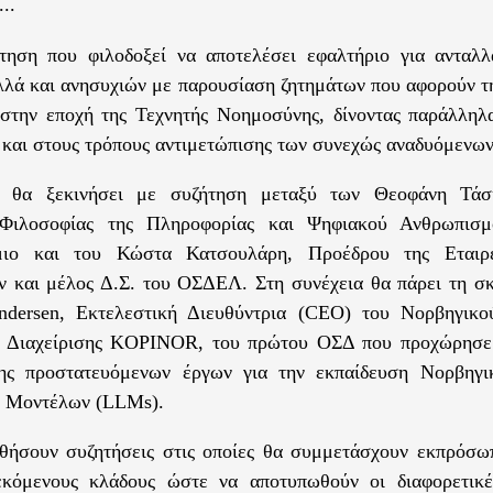
..
τηση που φιλοδοξεί να αποτελέσει εφαλτήριο για ανταλ
λά και ανησυχιών με παρουσίαση ζητημάτων που αφορούν τ
 στην εποχή της Τεχνητής Νοημοσύνης, δίνοντας παράλληλ
ς και στους τρόπους αντιμετώπισης των συνεχώς αναδυόμενω
 θα ξεκινήσει με συζήτηση μεταξύ των Θεοφάνη Τάσ
Φιλοσοφίας της Πληροφορίας και Ψηφιακού Ανθρωπισμ
μιο και του Κώστα Κατσουλάρη, Προέδρου της Εταιρ
 και μέλος Δ.Σ. του ΟΣΔΕΛ. Στη συνέχεια θα πάρει τη σ
dersen, Εκτελεστική Διευθύντρια (CEO) του Νορβηγικο
ς Διαχείρισης KOPINOR, του πρώτου ΟΣΔ που προχώρησε
σης προστατευόμενων έργων για την εκπαίδευση Νορβηγ
 Μοντέλων (LLMs).
θήσουν συζητήσεις στις οποίες θα συμμετάσχουν εκπρόσω
εκόμενους κλάδους ώστε να αποτυπωθούν οι διαφορετικέ