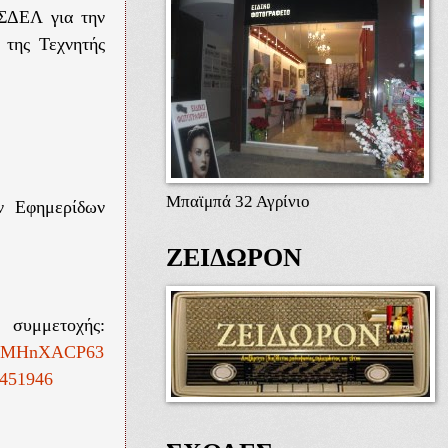
ΟΣΔΕΛ για την
 της Τεχνητής
Μπαϊμπά 32 Αγρίνιο
ν Εφημερίδων
ΖΕΙΔΩΡΟΝ
μμετοχής:
0LEMHnXACP63
451946