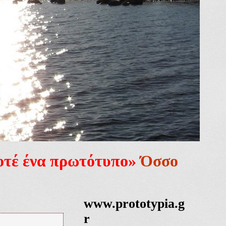
ποτέ ένα πρωτότυπο»
Όσσο
www.prototypia.g
r