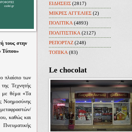
ΕΙΔΗΣΕΙΣ
(2817)
ΜΙΚΡΕΣ ΑΓΓΕΛΙΕΣ
(2)
ΠΟΛΙΤΙΚΑ
(4893)
ΠΟΛΙΤΙΣΤΙΚΑ
(2127)
ΡΕΠΟΡΤΑΖ
(248)
ή τους στην
υ Τύπου»
ΤΟΠΙΚΑ
(83)
Le chocolat
το πλαίσιο των
 της Τεχνητής
α με θέμα «Τα
ής Νοημοσύνης
 μεταφραστών/
που, καθώς και
 Πνευματικής