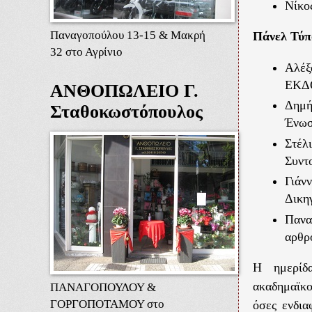
Νίκο
Παναγοπούλου 13-15 & Μακρή
Πάνελ Τύπ
32 στο Αγρίνιο
Αλέξ
ΕΚΔ
ΑΝΘΟΠΩΛΕΙΟ Γ.
Δημή
Σταθοκωστόπουλος
Ένωσ
Στέλ
Συντ
Γιάν
Δικη
Πανα
αρθρ
Η ημερίδα
ακαδημαϊκο
ΠΑΝΑΓΟΠΟΥΛΟΥ &
ΓΟΡΓΟΠΟΤΑΜΟΥ στο
όσες ενδια