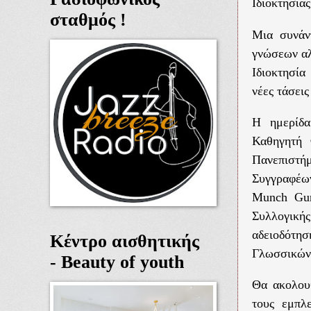
Ιδιοκτησίας.
σταθμός !
Μια συνάν
γνώσεων αλ
Ιδιοκτησία
νέες τάσει
Η ημερίδα
Καθηγητή 
Πανεπιστή
Συγγραφέων
Munch Gun
Συλλογική
αδειοδότη
Κέντρο αισθητικής
Γλωσσικών
- Beauty of youth
Θα ακολου
τους εμπλ