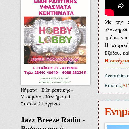
Με την α
ολοκληρώθ
ημέρας για
Η ιστορική
Εξόδου, κα
Η συνέχει
Αναρτήθηκ
Ετικέτες
ΔΙ
Νήματα – Είδη ραπτικής -
Υφάσματα - Κεντήματα Ι.
Σταΐκου 21 Αγρίνιο
Ενημ
Jazz Breeze Radio -
Ραδιοφωνικός