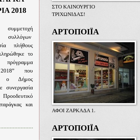
ΣΤΟ ΚΑΙΝΟΥΡΓΙΟ
ΙΑ 2018
ΤΡΙΧΩΝΙΔΑΣ!
υμμετοχή
ΑΡΤΟΠΟΙΪΑ
ών συλλόγων
σία πλήθους
κληρώθηκε το
ό πρόγραμμα
 2018” που
ει ο Δήμος
ε συνεργασία
ροοδευτικό
ταράγκας και
ΑΦΟΙ ΖΑΡΚΑΔΑ 1.
ΑΡΤΟΠΟΙΪΑ