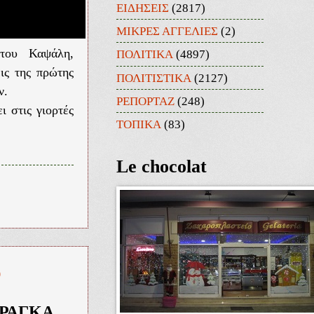
ΕΙΔΗΣΕΙΣ
(2817)
ΜΙΚΡΕΣ ΑΓΓΕΛΙΕΣ
(2)
στου Καψάλη,
ΠΟΛΙΤΙΚΑ
(4897)
ις της πρώτης
ΠΟΛΙΤΙΣΤΙΚΑ
(2127)
ν.
ΡΕΠΟΡΤΑΖ
(248)
 στις γιορτές
ΤΟΠΙΚΑ
(83)
Le chocolat
υ
ΡΑΓΚΑ