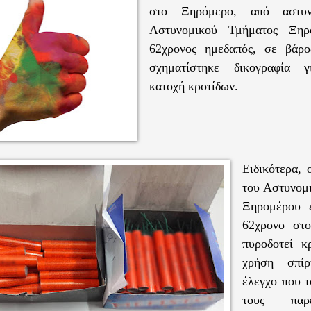
στο Ξηρόμερο, από αστυν
Αστυνομικού Τμήματος Ξηρ
62χρονος ημεδαπός, σε βάρο
σχηματίστηκε δικογραφία 
κατοχή κροτίδων.
Ειδικότερα, 
του Αστυνομ
Ξηρομέρου ε
62χρονο στ
πυροδοτεί κ
χρήση σπί
έλεγχο που τ
τους παρ