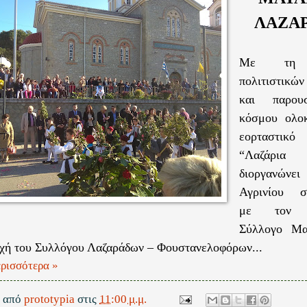
ΛΑΖΑΡ
Με τη σ
πολιτιστικ
και παρου
κόσμου ολο
εορταστικ
“Λαζάρια
διοργανών
Αγρινίου σ
με τον Π
Σύλλογο Μα
χή του Συλλόγου Λαζαράδων – Φουστανελοφόρων...
ρισσότερα »
ε από
prototypia
στις
11:00 μ.μ.