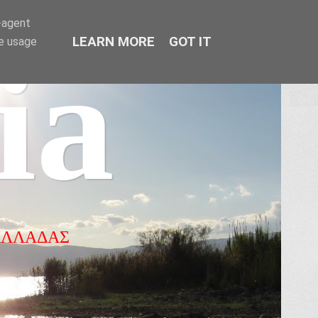
r-agent
LEARN MORE
GOT IT
te usage
ia
ΕΛΛΑΔΑΣ