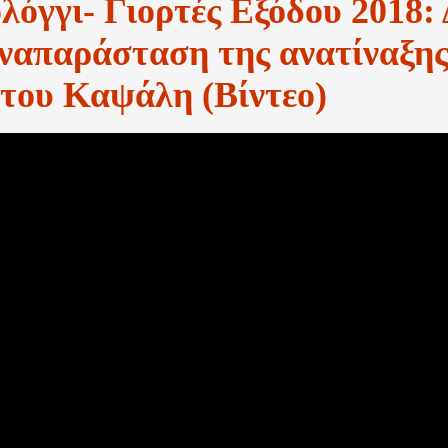
όγγι- Γιορτές Εξόδου 2018: 
αναπαράσταση της ανατίναξης
του Καψάλη (Βίντεο)