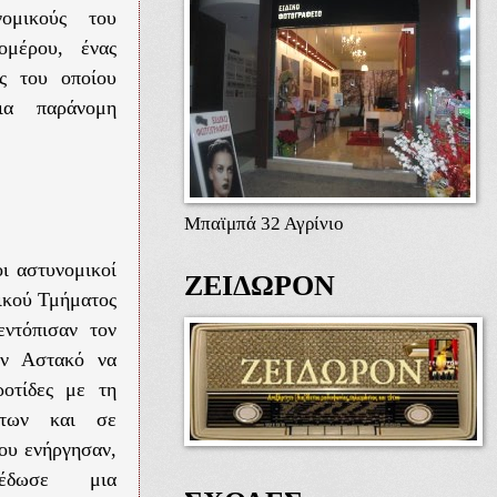
ομικούς του
ομέρου, ένας
ς του οποίου
για παράνομη
Μπαϊμπά 32 Αγρίνιο
οι αστυνομικοί
ΖΕΙΔΩΡΟΝ
ικού Τμήματος
ντόπισαν τον
ον Αστακό να
ροτίδες με τη
ρτων και σε
ου ενήργησαν,
έδωσε μια