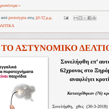
ρισσότερα »
ε από
prototypia
στις
10:37 μ.μ.
ΛΙΤΙΚΑ
 ΤΟ ΑΣΤΥΝΟΜΙΚΟ ΔΕΛΤΙ
Συνελήφθη επ’ αυ
62χρονος στο Ξηρό
αναφλέγει κροτ
Κατασχέθηκαν (76) κρ
Συνελήφθη, χθες (30-3-2018)