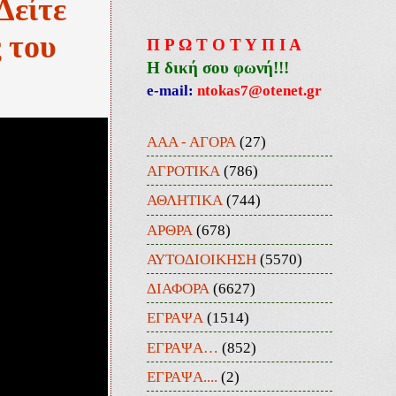
Δείτε
 του
Π Ρ Ω Τ Ο Τ Υ Π Ι Α
Η δική σου φωνή!!!
e-mail:
ntokas7@otenet.gr
ΑΑΑ - ΑΓΟΡΑ
(27)
ΑΓΡΟΤΙΚΑ
(786)
ΑΘΛΗΤΙΚΑ
(744)
ΑΡΘΡΑ
(678)
ΑΥΤΟΔΙΟΙΚΗΣΗ
(5570)
ΔΙΑΦΟΡΑ
(6627)
ΕΓΡΑΨΑ
(1514)
ΕΓΡΑΨΑ…
(852)
ΕΓΡΑΨΑ....
(2)