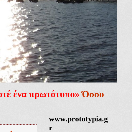
ποτέ ένα πρωτότυπο»
Όσσο
www.prototypia.g
r