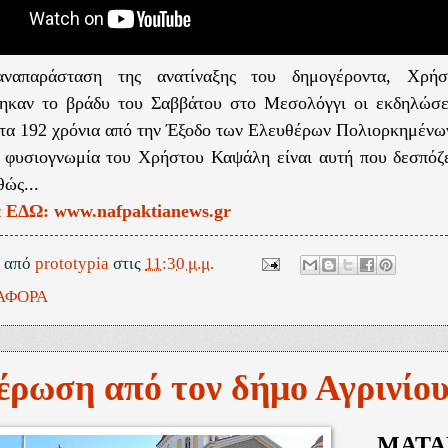
ναπαράσταση της ανατίναξης του δημογέροντα, Χρή
ηκαν το βράδυ του Σαββάτου στο Μεσολόγγι οι εκδηλώσε
 τα 192 χρόνια από την Έξοδο των Ελευθέρων Πολιορκημένω
 φυσιογνωμία του Χρήστου Καψάλη είναι αυτή που δεσπόζει
θώς...
α ΕΔΩ: www.nafpaktianews.gr
ε από
prototypia
στις
11:30 μ.μ.
ΑΦΟΡΑ
έρωση από τον δήμο Αγρινίο
ΜΑΤΑ