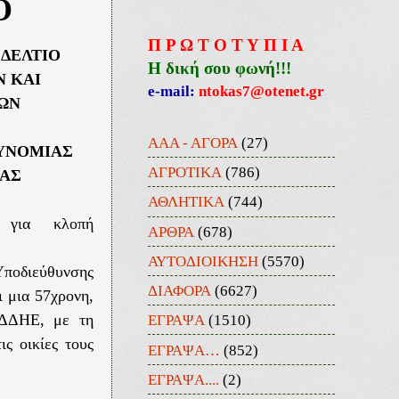
Ο
Π Ρ Ω Τ Ο Τ Υ Π Ι Α
ΔΕΛΤΙΟ
Η δική σου φωνή!!!
 ΚΑΙ
e-mail:
ntokas7@otenet.gr
ΩΝ
ΑΑΑ - ΑΓΟΡΑ
(27)
ΥΝΟΜΙΑΣ
ΑΓΡΟΤΙΚΑ
(786)
ΑΣ
ΑΘΛΗΤΙΚΑ
(744)
 για κλοπή
ΑΡΘΡΑ
(678)
ΑΥΤΟΔΙΟΙΚΗΣΗ
(5570)
Υποδιεύθυνσης
ΔΙΑΦΟΡΑ
(6627)
ι μια 57χρονη,
ΕΓΡΑΨΑ
(1510)
ΕΔΔΗΕ, με τη
ς οικίες τους
ΕΓΡΑΨΑ…
(852)
ΕΓΡΑΨΑ....
(2)