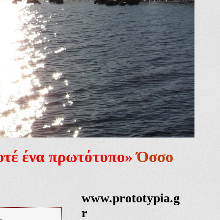
ποτέ ένα πρωτότυπο»
Όσσο
www.prototypia.g
r