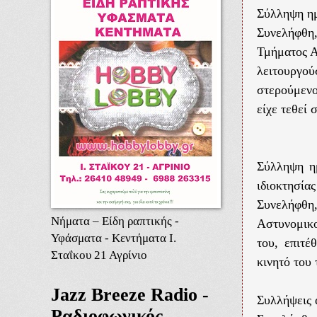
Σύλληψη ημ
Συνελήφθη
Τμήματος Αγ
λειτουργο
στερούμενο
είχε τεθεί
Σύλληψη η
ιδιοκτησίας
Συνελήφθη
Νήματα – Είδη ραπτικής -
Αστυνομικο
Υφάσματα - Κεντήματα Ι.
του, επιτέ
Σταΐκου 21 Αγρίνιο
κινητό του
Jazz Breeze Radio -
Συλλήψεις 
Ραδιοφωνικός