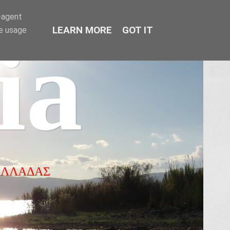
r-agent
LEARN MORE
GOT IT
te usage
ia
ΕΛΛΑΔΑΣ