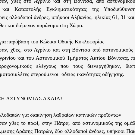
σαν, χθες στο Αγρίνιο και στη Βόνιτσα, από αστυνομικο
και Καταστολής Εγκληματικότητας της Υποδιεύθυνσ
ρεις αλλοδαποί άνδρες, υπήκοοι Αλβανίας, ηλικίας 61, 31 και 
λθει και διέμεναν παράνομα στη Χώρα.
 για παράβαση του Κώδικα Οδικής Κυκλοφορίας
αν, χθες, στο Αγρίνιο και στη Βόνιτσα από αστυνομικούς
γρινίου και του Αστυνομικού Τμήματος Ακτίου Βόνιτσας, π
τροχονομικούς ελέγχους που τους διενεργήθηκαν, διαπ
μοτοσικλέτες στερούμενοι άδειας ικανότητας οδήγησης.
ΣΗ ΑΣΤΥΝΟΜΙΑΣ ΑΧΑΙΑΣ
λλοδαπών για διακίνηση λαθραίων καπνικών προϊόντων
αν χθες το πρωί, στην Πάτρα, από αστυνομικούς της ομάδ
μεσης Δράσης Πατρών, δύο αλλοδαποί άνδρες, υπήκοοι Πακι