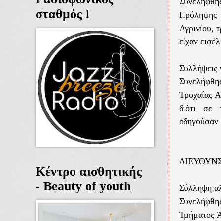
Συνελήφθη
σταθμός !
Πρόληψης 
Αγρινίου, τ
είχαν εισέ
Συλλήψεις
Συνελήφθησ
Τροχαίας Α
διότι σε 
οδηγούσαν 
ΔΙΕΥΘΥΝ
Κέντρο αισθητικής
- Beauty of youth
Σύλληψη α
Συνελήφθησ
Τμήματος Ά