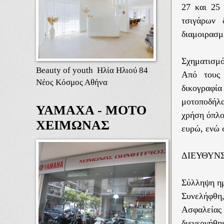
27 και 25 
τσιγάρων 
διαμοιρασμ
Σχηματισμό
Beauty of youth Ηλία Ηλιού 84
Από τους 
Νέος Κόσμος Αθήνα
δικογραφία
μοτοποδήλα
ΥΑΜΑΧΑ - ΜΟΤΟ
χρήση όπλο
ΧΕΙΜΩΝΑΣ
ευρώ, ενώ 
ΔΙΕΥΘΥΝ
Σύλληψη η
Συνελήφθη
Ασφαλείας
διενεργήθη