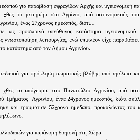
εδαπού για παραβίαση σφραγίδων Αρχής και υγειονομική
, χθες το μεσημέρι στο Αγρίνιο, από αστυνομικούς το
ρινίου, ένας 27χρονος ημεδαπός, διότι...
ύσε ως προσωρινά υπεύθυνος κατάστημα υγειονομικού ε
ς γνωστοποίηση λειτουργίας, ενώ επιπλέον είχε παραβιάσε
 στο κατάστημα από τον Δήμου Αγρινίου.
μεδαπού για πρόκληση σωματικής βλάβης από αμέλεια κα
, χθες το απόγευμα, στο Παναιτώλιο Αγρινίου, από αστ
ύ Τμήματος Αγρινίου, ένας 24χρονος ημεδαπός, διότι σκύλ
θηκε και τραυμάτισε 52χρονο ημεδαπό, προκαλώντας του 
 τηλέφωνο.
αλλοδαπών για παράνομη διαμονή στη Χώρα