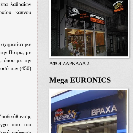
κέτα λαθραίων
ραίου καπνού
σχηματίστηκε
στην Πάτρα, με
, όπου με την
ΑΦΟΙ ΖΑΡΚΑΔΑ 2.
ποσό των (450)
Mega EURONICS
Υποδιεύθυνσης
εγχο που του
στική απόφαση