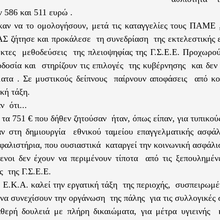
 586 και 511 ευρώ .
αν να το ομολογήσουν, μετά τις καταγγελίες τους ΠΑΜΕ 
ΑΣ ζήτησε και προκάλεσε τη συνεδρίαση της εκτελεστικής 
εκτες μεθοδεύσεις της πλειοψηφίας της Γ.Σ.Ε.Ε. Προχωρού
οδοσία και στηρίζουν τις επιλογές της κυβέρνησης και δε
ματα . Σε μυστικούς δείπνους παίρνουν αποφάσεις από κ
κή τάξη.
 ότι...
τα 751 € που δήθεν ζητούσαν ήταν, όπως είπαν, για τυπικού
ν στη δημιουργία εθνικού ταμείου επαγγελματικής ασφάλ
σφαλιστήρια, που ουσιαστικά καταργεί την κοινωνική ασφάλι
ενοι δεν έχουν να περιμένουν τίποτα από τις ξεπουλημένε
ς της Γ.Σ.Ε.Ε.
υ Ε.Κ.Α. καλεί την εργατική τάξη της περιοχής, συσπειρωμ
 να συνεχίσουν την οργάνωση της πάλης για τις συλλογικές 
θερή δουλειά με πλήρη δικαιώματα, για μέτρα υγιεινής 