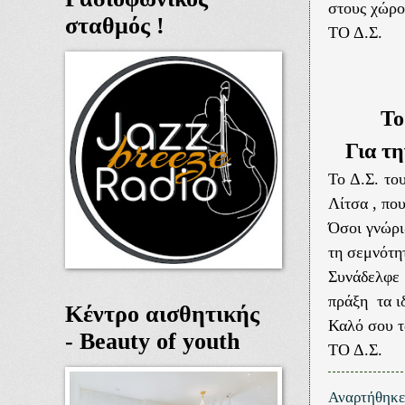
στους χώρο
σταθμός !
ΤΟ Δ.Σ.
Τ
Για τ
Το Δ.Σ. το
Λίτσα , πο
Όσοι γνώρι
τη σεμνότη
Συνάδελφε 
πράξη τα ιδ
Κέντρο αισθητικής
Καλό σου τ
- Beauty of youth
ΤΟ Δ.Σ.
Αναρτήθηκ