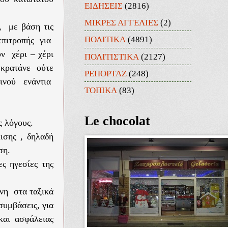
ΕΙΔΗΣΕΙΣ
(2816)
ΜΙΚΡΕΣ ΑΓΓΕΛΙΕΣ
(2)
, με βάση τις
ΠΟΛΙΤΙΚΑ
(4891)
επιτροπής για
ν χέρι – χέρι
ΠΟΛΙΤΙΣΤΙΚΑ
(2127)
ν κρατάνε ούτε
ΡΕΠΟΡΤΑΖ
(248)
οινού ενάντια
ΤΟΠΙΚΑ
(83)
Le chocolat
ς λόγους.
ισης , δηλαδή
ση.
ς ηγεσίες της
ένη στα ταξικά
συμβάσεις, για
και ασφάλειας