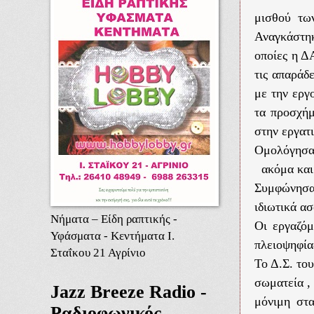
μισθού των
Αναγκάστηκ
οποίες η Δ
τις απαράδ
με την εργ
τα προσχή
στην εργατι
Ομολόγησαν
ακόμα και 
Συμφώνησα
ιδιωτικά α
Νήματα – Είδη ραπτικής -
Οι εργαζόμ
Υφάσματα - Κεντήματα Ι.
πλειοψηφία
Σταΐκου 21 Αγρίνιο
Το Δ.Σ. το
σωματεία ,
Jazz Breeze Radio -
μόνιμη στα
Ραδιοφωνικός