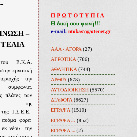
-
Π Ρ Ω Τ Ο Τ Υ Π Ι Α
Η δική σου φωνή!!!
e-mail:
ntokas7@otenet.gr
ΙΝΩΣΗ –
ΓΓΕΛΙΑ
ΑΑΑ - ΑΓΟΡΑ
(27)
ΑΓΡΟΤΙΚΑ
(786)
του Ε.Κ.Α.
ΑΘΛΗΤΙΚΑ
(744)
στην εργατική
εριοχής την
ΑΡΘΡΑ
(678)
η συμφωνία,
ΑΥΤΟΔΙΟΙΚΗΣΗ
(5570)
ς πλάτες των
ΔΙΑΦΟΡΑ
(6627)
ένων, της
ΕΓΡΑΨΑ
(1510)
 της Γ.Σ.Ε.Ε.
α ακόμα φορά
ΕΓΡΑΨΑ…
(852)
 εκ νέου την
ΕΓΡΑΨΑ....
(2)
ου κατώτατου