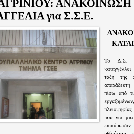
 ΑΓΡΙΝΙΟΥ: ΑΝΑΚΟΙΝΩΣΗ 
ΓΓΕΛΙΑ για Σ.Σ.Ε.
ΑΝΑΚΟ
ΚΑΤΑ
Το Δ.Σ. 
καταγγέλλει 
τάξη της π
απαράδεκτ
πίσω από τι
εργαζομ
πλειοψηφίας
που για μι
επικύρωσαν
αθλιότητα τ