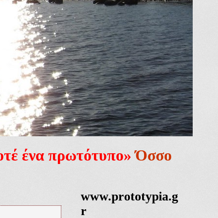
ποτέ ένα πρωτότυπο»
Όσσο
www.prototypia.g
r