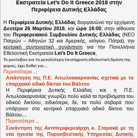
Εκστρατεία Let’s Do It Greece 2018 στην
Περιφέρεια Δυτικής Ελλάδας
Η
Περιφέρεια Δυτικής Ελλάδας
διοργανώνει την ερχόμενη
Δευτέρα 26 Μαρτίου 2018
, και
ώρα 16:00
, στην αίθουσα
του
Περιφερειακού Συμβουλίου Δυτικής Ελλάδας
(ΝΕΟ
Πατρών – Αθηνών 32 και Αμερικής, ισόγειο, Πάτρα), την
κεντρική συντονιστική συνάντηση
για την Πανελλήνια
Εθελοντική Εκστρατεία
Let’s Do It Greece
,
Το ραντεβού για τη μεγαλύτερη ταυτόχρονη εθελοντική δράση της
χώρας, έχει δοθεί για...
Περισσότερα ...
Απάντηση της Π.Ε. Αιτωλοακαρνανίας σχετικά με το
επαρχιακό οδικό δίκτυο του Βάλτου
Η Περιφέρεια Δυτικής Ελλάδας και η Π.Ε.
Αιτωλοακαρνανίας γνωρίζει πολύ καλά τα προβλήματα του
οδικού δικτύου, ειδικότερα, δε, τα πολύ σοβαρά που
υπάρχουν στο κεντρικό επαρχιακό οδικό δίκτυο του
Βάλτου....
Περισσότερα ...
Συνάντηση της Αντιπεριφερειάρχη κ. Σταρακά με τη
νέα ηγεσία της Πυροσβεστικής Υπηρεσίας Δυτικής