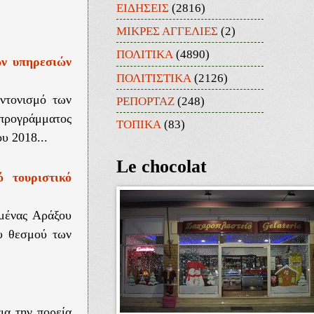
ΕΙΔΗΣΕΙΣ
(2816)
ΜΙΚΡΕΣ ΑΓΓΕΛΙΕΣ
(2)
ΠΟΛΙΤΙΚΑ
(4890)
ων υπηρεσιών
ΠΟΛΙΤΙΣΤΙΚΑ
(2126)
ντονισμό των
ΡΕΠΟΡΤΑΖ
(248)
 προγράμματος
ΤΟΠΙΚΑ
(83)
υ 2018...
Le chocolat
 τουριστικό
ιμένας Αράξου
υ θεσμού των
ια την πορεία