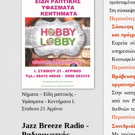
προϊσταμένο
Στη σύσκεψη
Περισσότερ
Σύσκεψη 
και πρόγ
Ευρεία σ
υπηρεσιών
Κοινωφελο
Περισσότε
Βράβευσ
οργανισ
Στην κατη
Νήματα – Είδη ραπτικής -
από τον 
Υφάσματα - Κεντήματα Ι.
Σταΐκου 21 Αγρίνιο
διεθνών τ
Περισσότε
Jazz Breeze Radio -
Συνεδριάζ
Ραδιοφωνικός
Με πρώτο 