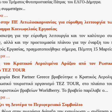
υ του Τμήματος Φυτοπροστασίας Πάτρας
του ΕΛΓΟ-Δήμητρα.
 συμμετείχαν...
α ...
στην ΠΕ Αιτωλοακαρνανίας για εύρυθμη λειτουργία τ
ραμμα Κοινωφελούς Εργασίας
ύσκεψη για την εύρυθμη λειτουργία και τον καλύτερο συ
, αλλά και την προετοιμασία πλάνου για την έναρξη του
ύς Εργασίας, πραγματοποιήθηκε σήμερα, Πέμπτη 15 Μαρτίο
ρα ...
η του Κρατικού Αερολιμένα Αράξου από τον Ρωσικό
μό TEZ TOUR
γορία Best Partner Greece βραβεύτηκε ο Κρατικός Αερολ
Ρωσικό τουριστικό οργανισμό TEZ TOUR, στο πλαίσιο το
ουριστικών βραβείων Worldberry. Το βραβείο παρέλαβε ο...
ρα ...
ει τη Δευτέρα το Περιφερειακό Συμβούλιο
θέμα στην ημερήσια διάταξη την ενημέρωση – συζήτηση γ