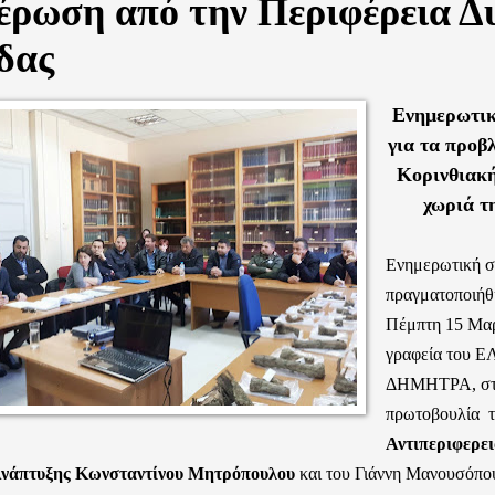
έρωση από την Περιφέρεια Δ
δας
Ενημερωτικ
για τα προβ
Κορινθιακή
χωριά τ
Ενημερωτική 
πραγματοποιήθ
Πέμπτη 15 Μαρ
γραφεία του Ε
ΔΗΜΗΤΡΑ, στη
πρωτοβουλία
Αντιπεριφερε
Ανάπτυξης
Κωνσταντίνου Μητρόπουλου
και του Γιάννη Μανουσόπο