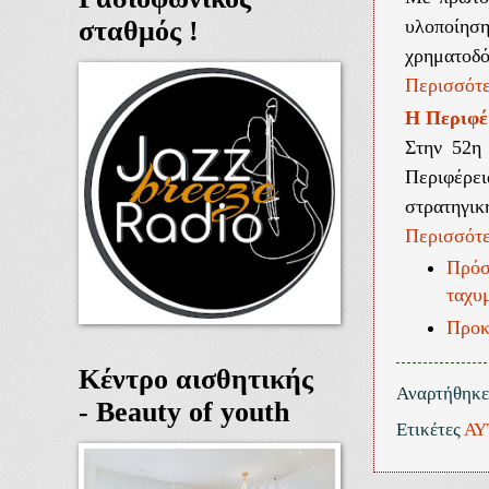
σταθμός !
υλοποίησ
χρηματοδό
Περισσότε
Η Περιφέρ
Στην 52η 
Περιφέρε
στρατηγική
Περισσότε
Πρόσ
ταχυ
Προκ
Κέντρο αισθητικής
Αναρτήθηκ
- Beauty of youth
Ετικέτες
ΑΥ