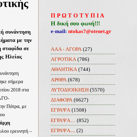
υτικής
Π Ρ Ω Τ Ο Τ Υ Π Ι Α
Η δική σου φωνή!!!
e-mail:
ntokas7@otenet.gr
ή συνάντηση
λήματα με την
 σταφίδα σε
ΑΑΑ - ΑΓΟΡΑ
(27)
ης Ηλείας
ΑΓΡΟΤΙΚΑ
(786)
ΑΘΛΗΤΙΚΑ
(744)
συνάντηση
ΑΡΘΡΑ
(678)
ηκε σήμερα
ΑΥΤΟΔΙΟΙΚΗΣΗ
(5570)
τίου 2018 στα
ΛΓΟ-
ΔΙΑΦΟΡΑ
(6627)
ν Πάτρα, με
ΕΓΡΑΨΑ
(1508)
του
ΕΓΡΑΨΑ…
(852)
ιάρχη
ΕΓΡΑΨΑ....
(2)
υλου ερευνητή –