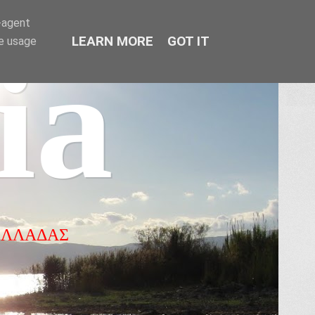
r-agent
LEARN MORE
GOT IT
te usage
ia
ΕΛΛΑΔΑΣ