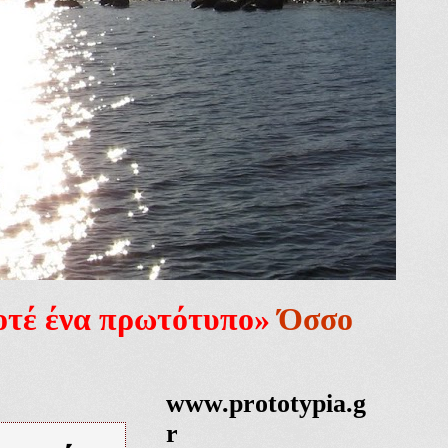
ποτέ ένα πρωτότυπο»
Όσσο
www.prototypia.g
r