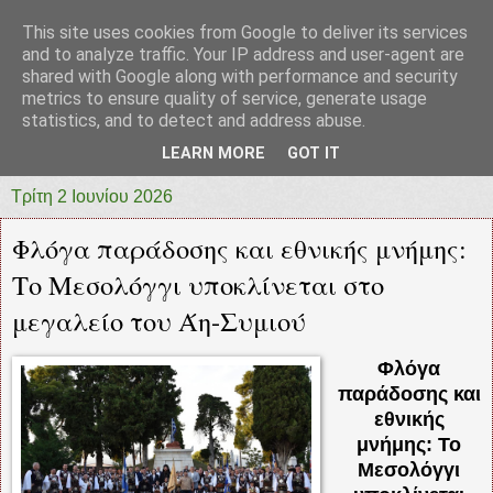
This site uses cookies from Google to deliver its services
prototypia
and to analyze traffic. Your IP address and user-agent are
shared with Google along with performance and security
metrics to ensure quality of service, generate usage
"ΠΡΩΤΟΤΥΠΙΑ" * ΑΝΕΞΑΡΤΗΤΗ-ΗΛΕΚΤΡΟΝΙΚΗ-
statistics, and to detect and address abuse.
ΕΦΗΜΕΡΙΔΑ * ΔΥΤΙΚΗΣ ΕΛΛΑΔΑΣ
LEARN MORE
GOT IT
Τρίτη 2 Ιουνίου 2026
Φλόγα παράδοσης και εθνικής μνήμης:
Το Μεσολόγγι υποκλίνεται στο
μεγαλείο του Άη-Συμιού
Φλόγα
παράδοσης και
εθνικής
μνήμης: Το
Μεσολόγγι