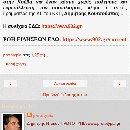
στην Κούβα για έναν κόσμο χωρίς πολέμους και
εκμετάλλευση, τον σοσιαλισμό
»
, μίλησε ο Γενικός
Γραμματέας της ΚΕ του ΚΚΕ,
Δημήτρης Κουτσούμπας
…
Η συνέχεια ΕΔΩ:
https://www.902.gr
ΡΟΗ ΕΙΔΗΣΕΩΝ ΕΔΩ:
https://www.902.gr/current
prototypia
στις
1:25 π.μ.
Κοινή χρήση
‹
›
Αρχική σελίδα
Προβολή έκδοσης ιστού
Πληροφορίες
prototypia
Δημήτρης Ντόκας ΠΡΩΤΟΤΥΠΙΑ www.prototypia.gr