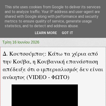
This site uses cookies from Google to deliver its services
prototypia
and to analyze traffic. Your IP address and user-agent are
shared with Google along with performance and security
metrics to ensure quality of service, generate usage
"ΠΡΩΤΟΤΥΠΙΑ" * ΑΝΕΞΑΡΤΗΤΗ-ΗΛΕΚΤΡΟΝΙΚΗ-
statistics, and to detect and address abuse.
ΕΦΗΜΕΡΙΔΑ * ΔΥΤΙΚΗΣ ΕΛΛΑΔΑΣ
LEARN MORE
GOT IT
Τρίτη 16 Ιουνίου 2026
Δ. Κουτσούμπας: Κάτω τα χέρια από
την Κούβα, η Κουβανική επανάσταση
απέδειξε ότι ο ιμπεριαλισμός δεν είναι
ανίκητος (VIDEO - ΦΩΤΟ)