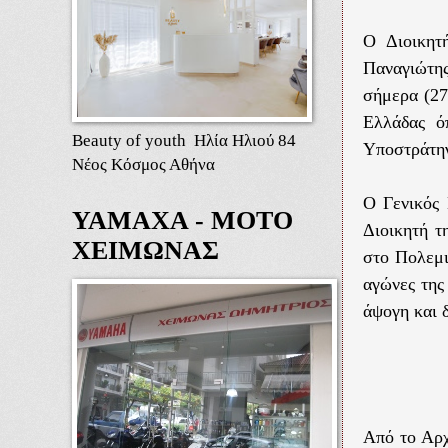
Ο Διοικητ
Παναγιώτη
σήμερα (27
Ελλάδας ό
Beauty of youth Ηλία Ηλιού 84
Υποστράτη
Νέος Κόσμος Αθήνα
Ο Γενικός 
ΥΑΜΑΧΑ - ΜΟΤΟ
Διοικητή τ
ΧΕΙΜΩΝΑΣ
στο Πολεμι
αγώνες της
άψογη και 
Από το Αρχ