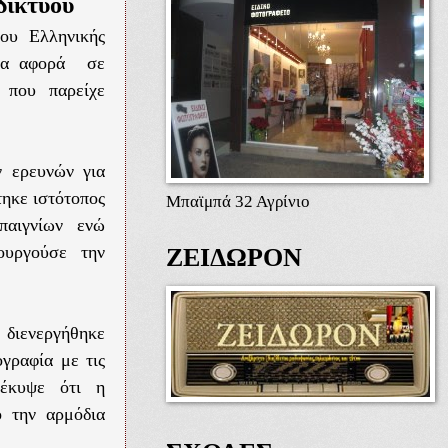
δικτύου
ου Ελληνικής
ποία αφορά σε
 που παρείχε
ν ερευνών για
τηκε ιστότοπος
Μπαϊμπά 32 Αγρίνιο
παιγνίων ενώ
ουργούσε την
ΖΕΙΔΩΡΟΝ
 διενεργήθηκε
γραφία με τις
οέκυψε ότι η
ό την αρμόδια