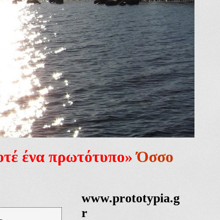
ποτέ ένα πρωτότυπο»
Όσσο
www.prototypia.g
r