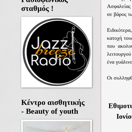
Ασφαλείας 
σταθμός !
σε βάρος τ
Ειδικότερα
κατοχή του
που ακολο
λειτουργού
ένα γυάλιν
Οι συλληφθ
Κέντρο αισθητικής
Εθιμοτυ
- Beauty of youth
Ιονί