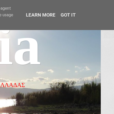
r-agent
LEARN MORE
GOT IT
te usage
ia
ΕΛΛΑΔΑΣ