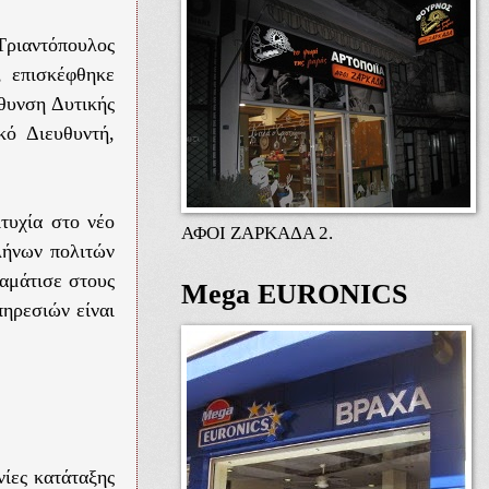
Τριαντόπουλος
, επισκέφθηκε
ύθυνση Δυτικής
κό Διευθυντή,
τυχία στο νέο
ΑΦΟΙ ΖΑΡΚΑΔΑ 2.
λήνων πολιτών
αμάτισε στους
Mega EURONICS
πηρεσιών είναι
νίες κατάταξης