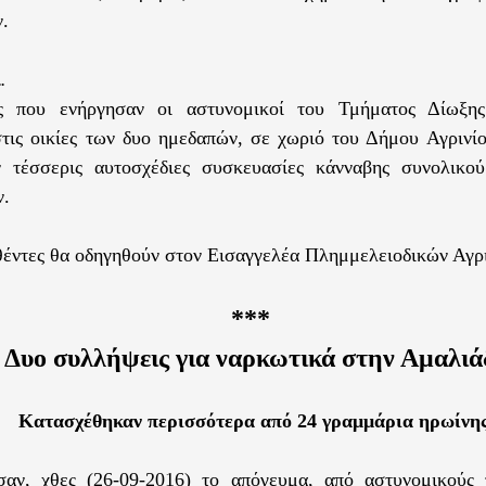
.
..
ς που ενήργησαν οι αστυνομικοί του Τμήματος Δίωξη
στις οικίες των δυο ημεδαπών, σε χωριό του Δήμου Αγρινί
ν τέσσερις αυτοσχέδιες συσκευασίες κάνναβης συνολικο
ν.
έντες θα οδηγηθούν στον Εισαγγελέα Πλημμελειοδικών Αγρ
***
Δυο συλλήψεις για ναρκωτικά στην Αμαλιά
Κατασχέθηκαν περισσότερα από 24 γραμμάρια ηρωίνη
σαν, χθες (26-09-2016) το απόγευμα, από αστυνομικούς