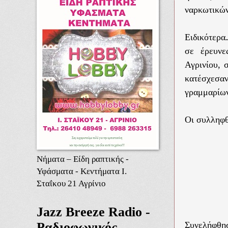
ναρκωτικών
Ειδικότερα
.
σε έρευνε
Αγρινίου, 
κατέσχεσα
γραμμαρίω
Οι συλληφθ
Νήματα – Είδη ραπτικής -
Υφάσματα - Κεντήματα Ι.
Σταΐκου 21 Αγρίνιο
Jazz Breeze Radio -
Ραδιοφωνικός
Συνελήφθη