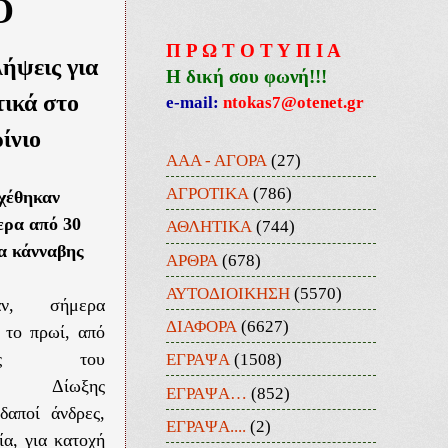
Ο
Π Ρ Ω Τ Ο Τ Υ Π Ι Α
ήψεις για
Η δική σου φωνή!!!
ικά στο
e-mail:
ntokas7@otenet.gr
ίνιο
ΑΑΑ - ΑΓΟΡΑ
(27)
ΑΓΡΟΤΙΚΑ
(786)
χέθηκαν
ερα από 30
ΑΘΛΗΤΙΚΑ
(744)
α κάνναβης
ΑΡΘΡΑ
(678)
ΑΥΤΟΔΙΟΙΚΗΣΗ
(5570)
σαν, σήμερα
ΔΙΑΦΟΡΑ
(6627)
 το πρωί, από
ΕΓΡΑΨΑ
(1508)
ικούς του
ς Δίωξης
ΕΓΡΑΨΑ…
(852)
δαποί άνδρες,
ΕΓΡΑΨΑ....
(2)
ία, για κατοχή