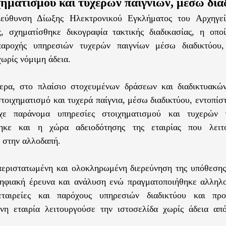
χηματισμού και τυχερών παιγνίων, μέσω δια
εύθυνση Δίωξης Ηλεκτρονικού Εγκλήματος του Αρχηγεί
ς, σχηματίσθηκε δικογραφία τακτικής διαδικασίας, η ο
παροχής υπηρεσιών τυχερών παιγνίων μέσω διαδικτύου,
χωρίς νόμιμη άδεια.
τερα, στο πλαίσιο στοχευμένων δράσεων και διαδικτυακώ
τοιχηματισμό και τυχερά παίγνια, μέσω διαδικτύου, εντοπίσ
χε παράνομα υπηρεσίες στοιχηματισμού και τυχερών 
θηκε και η χώρα αδειοδότησης της εταιρίας που λειτ
, στην αλλοδαπή.
περιστατωμένη και ολοκληρωμένη διερεύνηση της υπόθεσης
ηφιακή έρευνα και ανάλυση ενώ πραγματοποιήθηκε αλληλο
εταιρείες και παρόχους υπηρεσιών διαδικτύου και πρ
νη εταιρία λειτουργούσε την ιστοσελίδα χωρίς άδεια απ