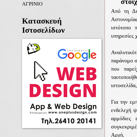
στοι
ΑΓΡΙΝΙΟ
Από τη Δι
Αστυνομία
Κατασκευή
ιστότοπο 
Ιστοσελίδων
υπηρεσίες 
Αναλυτικό
παράνομο σ
που παρεί
ταυτοποιή
ιστοσελίδα
Για την εμ
ενδελεχή ψ
αρμόδιες 
συγκεκριμέ
Αρχή.