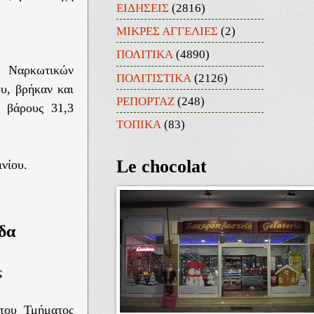
ΕΙΔΗΣΕΙΣ
(2816)
ΜΙΚΡΕΣ ΑΓΓΕΛΙΕΣ
(2)
ΠΟΛΙΤΙΚΑ
(4890)
ς Ναρκωτικών
ΠΟΛΙΤΙΣΤΙΚΑ
(2126)
ου, βρήκαν και
ΡΕΠΟΡΤΑΖ
(248)
ύ βάρους 31,3
ΤΟΠΙΚΑ
(83)
Le chocolat
ινίου.
δα
ς
 του Τμήματος