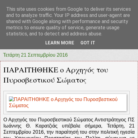
This site uses cookies from Google to deliver its services
prototypia
and to analyze traffic. Your IP address and user-agent are
shared with Google along with performance and security
metrics to ensure quality of service, generate usage
"ΠΡΩΤΟΤΥΠΙΑ" * ΑΝΕΞΑΡΤΗΤΗ-ΗΛΕΚΤΡΟΝΙΚΗ-
statistics, and to detect and address abuse.
ΕΦΗΜΕΡΙΔΑ * ΔΥΤΙΚΗΣ ΕΛΛΑΔΑΣ
LEARN MORE
GOT IT
Τετάρτη 21 Σεπτεμβρίου 2016
ΠΑΡΑΙΤΗΘΗΚΕ ο Αρχηγός του
Πυροσβεστικού Σώματος
Ο Αρχηγός του Πυροσβεστικού Σώματος Αντιστράτηγος ΠΣ
Ιωάννης Θ. Καρατζιάς υπέβαλε σήμερα, Τετάρτη, 21
Σεπτεμβρίου 2016, την παραίτησή του στην πολιτική ηγεσία