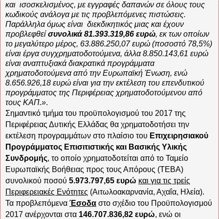
και
ισοσκελισμένος, με εγγραφές δαπανών σε όλους τους
κωδικούς ανάλογα με τις προβλεπόμενες πιστώσεις.
Παράλληλα όμως είναι
διεκδικητικός μιας και έχουν
προβλεφθεί
συνολικά 81.393.319,86 ευρώ
, εκ των οποίων
το μεγαλύτερο μέρος, 63.886.250,07 ευρώ (ποσοστό 78,5%)
είναι έργα συγχρηματοδοτούμενα, άλλα 8.850.143,61 ευρώ
είναι αναπτυξιακά διακρατικά προγράμματα
χρηματοδοτούμενα από την Ευρωπαϊκή Ένωση, ενώ
8.656.926,18 ευρώ είναι για την εκτέλεση του επενδυτικού
προγράμματος της Περιφέρειας χρηματοδοτούμενου από
τους ΚΑΠ.»
.
Σημαντικό τμήμα του προϋπολογισμού του 2017 της
Περιφέρειας Δυτικής Ελλάδας θα χρηματοδοτήσει την
εκτέλεση προγραμμάτων στο πλαίσιο του
Επιχειρησιακού
Προγράμματος Επισιτιστικής και Βασικής Υλικής
Συνδρομής
, το οποίο χρηματοδοτείται από το Ταμείο
Ευρωπαϊκής Βοήθειας προς τους Απόρους (ΤΕΒΑ)
συνολικού ποσού
5.973.797,65 ευρώ
και για τις τρείς
Περιφερειακές Ενότητες
(Αιτωλοακαρνανία, Αχαΐα, Ηλεία).
Τα προβλεπόμενα
Έσοδα
στο σχέδιο του Προϋπολογισμού
2017 ανέρχονται στα
146.707.836,82 ευρώ
, ενώ οι