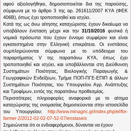
αφού αξιολογήθηκε, δημοσιοποιείται δια της παρούσης,
σύμφωνα με το άρθρο 3 της αρ. 261611/2007 ΚΥΑ (ΦΕΚ
406Β), όπως έχει τροποποιηθεί και ισχύει.
Κατά της ως άνω αίτησης καταχώρισης έχουν δικαίωμα να
υποβάλουν ένσταση μέχρι και την
31/10/2016
φυσικά ή
νομικά πρόσωπα που έχουν έννομο συμφέρον και είναι
εγκατεστημένα στην Ελληνική επικράτεια. Οι ενστάσεις
συμπληρώνονται σύμφωνα με το υπόδειγμα του
παραρτήματος
V
της παραπάνω ΚΥΑ, όπως έχει
τροποποιηθεί και ισχύει, και υποβάλλονται στη Διεύθυνση
Συστημάτων Ποιότητας, Βιολογικής Παραγωγής &
Γεωγραφικών Ενδείξεων, Τμήμα ΠΟΠ-ΠΓΕ-ΕΠΙΠ & άλλων
Συστημάτων Ποιότητας, του Υπουργείου Αγρ. Ανάπτυξης
και Τροφίμων, εντός της παραπάνω προθεσμίας.
Περισσότερες πληροφορίες αναφορικά με το αίτημα
καταχώρισης της ονομασίας δημοσιεύονται στην ιστοσελίδα
του Υπουργείου:
http://www.minagric.gr/index.php/el/for-
farmer-2/2012-02-02-07-52-07/enstaseis
Σημειώνεται ότι οι ενδιαφερόμενοι, δύνανται να έχουν