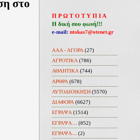
ση στο
Π Ρ Ω Τ Ο Τ Υ Π Ι Α
Η δική σου φωνή!!!
e-mail:
ntokas7@otenet.gr
ΑΑΑ - ΑΓΟΡΑ
(27)
ΑΓΡΟΤΙΚΑ
(786)
ΑΘΛΗΤΙΚΑ
(744)
ΑΡΘΡΑ
(678)
ΑΥΤΟΔΙΟΙΚΗΣΗ
(5570)
ΔΙΑΦΟΡΑ
(6627)
ΕΓΡΑΨΑ
(1514)
ΕΓΡΑΨΑ…
(852)
ΕΓΡΑΨΑ....
(2)