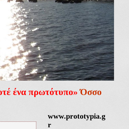
ποτέ ένα πρωτότυπο»
Όσσο
www.prototypia.g
r