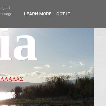
r-agent
LEARN MORE
GOT IT
te usage
ia
ΕΛΛΑΔΑΣ