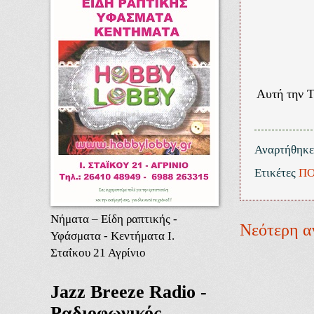
Αυτή την 
Αναρτήθηκ
Ετικέτες
ΠΟ
Νήματα – Είδη ραπτικής -
Νεότερη α
Υφάσματα - Κεντήματα Ι.
Σταΐκου 21 Αγρίνιο
Jazz Breeze Radio -
Ραδιοφωνικός