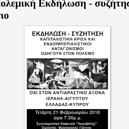
πολεμική Εκδήλωση - συζήτη
ιο