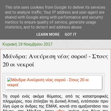
This site uses cookies from Google to deliver its services
prototypia
and to analyze traffic. Your IP address and user-agent are
shared with Google along with performance and security
metrics to ensure quality of service, generate usage
"ΠΡΩΤΟΤΥΠΙΑ" * ΑΝΕΞΑΡΤΗΤΗ-ΗΛΕΚΤΡΟΝΙΚΗ-
statistics, and to detect and address abuse.
ΕΦΗΜΕΡΙΔΑ * ΔΥΤΙΚΗΣ ΕΛΛΑΔΑΣ
LEARN MORE
GOT IT
Κυριακή 19 Νοεμβρίου 2017
Μάνδρα: Ανεύρεση νέας σορού - Στους
20 οι νεκροί
Τη σορό ενός ακόμα θύματος, από τις καταστροφικές
πλημμύρες, που έπληξαν τη Δυτική Αττική, εντόπισαν πριν
λίγη ώρα οι άνδρες της ΕΜΑΚ, κοντά στο αμαξοστάσιο του