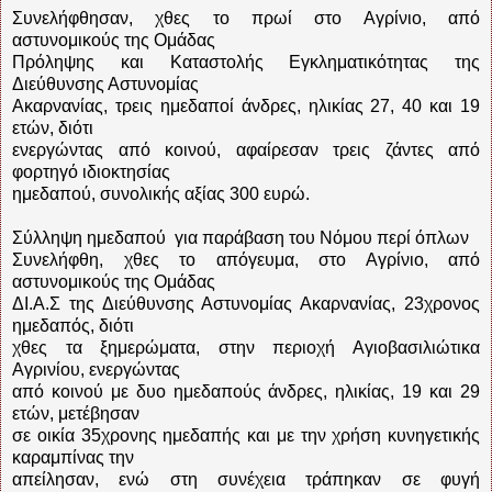
Συνελήφθησαν, χθες το πρωί στο Αγρίνιο, από
αστυνομικούς της Ομάδας
Πρόληψης και Καταστολής Εγκληματικότητας της
Διεύθυνσης Αστυνομίας
Ακαρνανίας, τρεις ημεδαποί άνδρες, ηλικίας 27, 40 και 19
ετών, διότι
ενεργώντας από κοινού, αφαίρεσαν τρεις ζάντες από
φορτηγό ιδιοκτησίας
ημεδαπού, συνολικής αξίας 300 ευρώ.
Σύλληψη ημεδαπού για παράβαση του Νόμου περί όπλων
Συνελήφθη, χθες το απόγευμα, στο Αγρίνιο, από
αστυνομικούς της Ομάδας
ΔΙ.Α.Σ της Διεύθυνσης Αστυνομίας Ακαρνανίας, 23χρονος
ημεδαπός, διότι
χθες τα ξημερώματα, στην περιοχή Αγιοβασιλιώτικα
Αγρινίου, ενεργώντας
από κοινού με δυο ημεδαπούς άνδρες, ηλικίας, 19 και 29
ετών, μετέβησαν
σε οικία 35χρονης ημεδαπής και με την χρήση κυνηγετικής
καραμπίνας την
απείλησαν, ενώ στη συνέχεια τράπηκαν σε φυγή