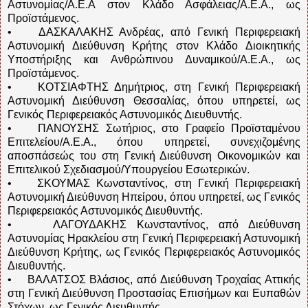
Αστυνομίας/Α.Ε.Α στον Κλάδο Ασφάλειας/Α.Ε.Α., ως
Προϊστάμενος.
• ΔΑΣΚΑΛΑΚΗΣ Ανδρέας, από Γενική Περιφερειακή
Αστυνομική Διεύθυνση Κρήτης στον Κλάδο Διοικητικής
Υποστήριξης και Ανθρώπινου Δυναμικού/Α.Ε.Α., ως
Προϊστάμενος.
• ΚΟΤΣΙΑΦΤΗΣ Δημήτριος, στη Γενική Περιφερειακή
Αστυνομική Διεύθυνση Θεσσαλίας, όπου υπηρετεί, ως
Γενικός Περιφερειακός Αστυνομικός Διευθυντής.
• ΠΑΝΟΥΣΗΣ Σωτήριος, στο Γραφείο Προϊσταμένου
Επιτελείου/Α.Ε.Α., όπου υπηρετεί, συνεχιζομένης
αποσπάσεώς του στη Γενική Διεύθυνση Οικονομικών και
Επιτελικού Σχεδιασμού/Υπουργείου Εσωτερικών.
• ΣΚΟΥΜΑΣ Κωνσταντίνος, στη Γενική Περιφερειακή
Αστυνομική Διεύθυνση Ηπείρου, όπου υπηρετεί, ως Γενικός
Περιφερειακός Αστυνομικός Διευθυντής.
• ΛΑΓΟΥΔΑΚΗΣ Κωνσταντίνος, από Διεύθυνση
Αστυνομίας Ηρακλείου στη Γενική Περιφερειακή Αστυνομική
Διεύθυνση Κρήτης, ως Γενικός Περιφερειακός Αστυνομικός
Διευθυντής.
• ΒΑΛΑΤΣΟΣ Βλάσιος, από Διεύθυνση Τροχαίας Αττικής
στη Γενική Διεύθυνση Προστασίας Επισήμων και Ευπαθών
Στόχων, ως Γενικός Διευθυντής.