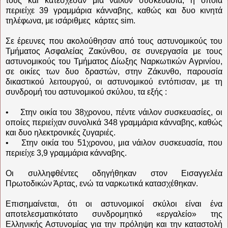
τους και κατέσχεσαν μια νάιλον συσκευασία, η οποία
περιείχε 39 γραμμάρια κάνναβης, καθώς και δυο κινητά
τηλέφωνα, με ισάριθμες κάρτες sim.
Σε έρευνες που ακολούθησαν από τους αστυνομικούς του
Τμήματος Ασφαλείας Ζακύνθου, σε συνεργασία με τους
αστυνομικούς του Τμήματος Δίωξης Ναρκωτικών Αγρινίου,
σε οικίες των δυο δραστών, στην Ζάκυνθο, παρουσία
δικαστικού λειτουργού, οι αστυνομικού εντόπισαν, με τη
συνδρομή του αστυνομικού σκύλου, τα εξής :
• Στην οικία του 38χρονου, πέντε νάιλον συσκευασίες, οι
οποίες περιείχαν συνολικά 348 γραμμάρια κάνναβης, καθώς
και δυο ηλεκτρονικές ζυγαριές.
• Στην οικία του 51χρονου, μια νάιλον συσκευασία, που
περιείχε 3,9 γραμμάρια κάνναβης.
Οι συλληφθέντες οδηγήθηκαν στον Εισαγγελέα
Πρωτοδικών Άρτας, ενώ τα ναρκωτικά κατασχέθηκαν.
Επισημαίνεται, ότι οι αστυνομικοί σκύλοι είναι ένα
αποτελεσματικότατο συνδρομητικό «εργαλείο» της
Ελληνικής Αστυνομίας για την πρόληψη και την καταστολή