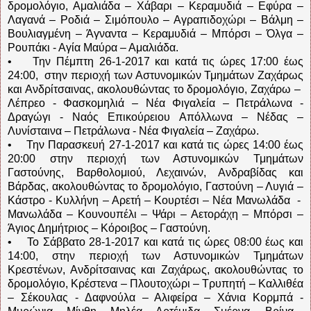
δρομολόγιο, Αμαλιάδα – Χάβαρι – Κεραμυδιά – Εφύρα –
Λαγανά – Ροδιά – Σιμόπουλο – Αγραπιδοχώρι – Βάλμη –
Βουλιαγμένη – Άγναντα – Κεραμυδιά – Μπόρσι – Όλγα –
Ρουπάκι - Αγία Μαύρα – Αμαλιάδα.
• Την Πέμπτη 26-1-2017 και κατά τις ώρες 17:00 έως
24:00, στην περιοχή των Αστυνομικών Τμημάτων Ζαχάρως
και Ανδρίτσαινας, ακολουθώντας το δρομολόγιο, Ζαχάρω –
Λέπρεο - Φασκομηλιά – Νέα Φιγαλεία – Πετράλωνα -
Δραγώγι - Ναός Επικούρειου Απόλλωνα – Νέδας –
Λυνίσταινα – Πετράλωνα - Νέα Φιγαλεία – Ζαχάρω.
• Την Παρασκευή 27-1-2017 και κατά τις ώρες 14:00 έως
20:00 στην περιοχή των Αστυνομικών Τμημάτων
Γαστούνης, Βαρθολομιού, Λεχαινών, Ανδραβίδας και
Βάρδας, ακολουθώντας το δρομολόγιο, Γαστούνη – Λυγιά –
Κάστρο - Κυλλήνη – Αρετή – Κουρτέσι – Νέα Μανωλάδα -
Μανωλάδα – Κουνουπέλι – Ψάρι – Αετοράχη – Μπόρσι –
Άγιος Δημήτριος – Κόροιβος – Γαστούνη.
• Το Σάββατο 28-1-2017 και κατά τις ώρες 08:00 έως και
14:00, στην περιοχή των Αστυνομικών Τμημάτων
Κρεστένων, Ανδρίτσαινας και Ζαχάρως, ακολουθώντας το
δρομολόγιο, Κρέστενα – Πλουτοχώρι – Τρυπητή – Καλλιθέα
– Σέκουλας - Δαφνούλα – Αλιφείρα – Χάνια Κορμπά -