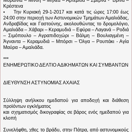
Μυρώνια – Μίνθη – Μηλέα – Αρτέμιδα – Σμέρνα - Βρίνα –
Κρέστενα
• Την Κυριακή 29-1-2017 και κατά τις ώρες 17:00 έως
24:00 στην περιοχή των Αστυνομικών Τμημάτων Αμαλιάδας,
Ανδραβίδας και Γαστούνης, ακολουθώντας το δρομολόγιο,
Αμαλιάδα – Χάβαρι – Κεραμυδιά – Εφύρα – Λαγανά – Ροδιά
– Σιμόπουλο – Αγραπιδοχώρι – Βάλμη – Βουλιαγμένη –
Άγναντα – Κεραμυδιά – Μπόρσι – Όλγα – Ρουπάκι - Αγία
Μαύρα – Αμαλιάδα.
***
ΕΝΗΜΕΡΩΤΙΚΟ ΔΕΛΤΙΟ ΑΔΙΚΗΜΑΤΩΝ ΚΑΙ ΣΥΜΒΑΝΤΩΝ
ΔΙΕΥΘΥΝΣΗ ΑΣΤΥΝΟΜΙΑΣ ΑΧΑΙΑΣ
Σύλληψη ανήλικου ημεδαπού για αποδοχή και διάθεση
προϊόντων εγκλήματος
και σχηματισμός δικογραφίας σε βάρος ενός ημεδαπού για
κλοπή
Συνελήφθη, χθες το βράδυ, στην Πάτρα, από αστυνομικούς