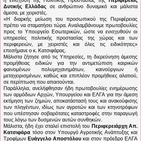
η ενίσχυση της Πολιτικής Προστασίας της
Περιφέρειας
Δυτικής Ελλάδας
σε ανθρώπινο δυναμικό και μάλιστα
άμεσα, με χειριστές.
«Η διαρκής μείωση του προσωπικού της Περιφέρειας
πρέπει να σταματήσει τώρα. Αναλαμβάνουμε πρωτοβουλίες
προς το Υπουργείο Εσωτερικών, ώστε να ενισχυθούν οι
υπηρεσίες πολιτικής προστασίας της χώρας και των
περιφερειών, με χειριστές και όλες τις ειδικότητες»
επεσήμανε ο κ. Κατσιφάρας.
Μάλιστα ζήτησε από τις Υπηρεσίες, τη διερεύνηση άμεσης
προμήθειας ειδικών για την αντιμετώπιση καιρικών
φαινομένων πολυμηχανημάτων, καινούργιων ή
μεταχειρισμένων, καθώς και επιπλέον προμήθειες αλατιού,
σε περίπτωση που απαιτούνται.
Παράλληλα, ανελήφθησαν ήδη πρωτοβουλίες ενημέρωσης
των αρμόδιων Αρχών, Υπουργείου και ΕΛΓΑ για την άμεση
εκτίμηση των ζημιών, αποκατάστασή τους και ανακούφισης
των πληγέντων, ιδίως των αγροτών και των κτηνοτρόφων
που υπέστησαν σοβαρότατες καταστροφές στην παραγωγή
τους λόγω των δυσμενών αυτών συνθηκών.
Μάλιστα, ήδη έχει σταλεί επιστολή του
Περιφερειάρχη Απ.
Κατσιφάρα
τόσο στον Υπουργό Αγροτικής Ανάπτυξης και
Τροφίμων
Ευάγγελο Αποστόλου
και στον πρόεδρο ΕΛΓΑ