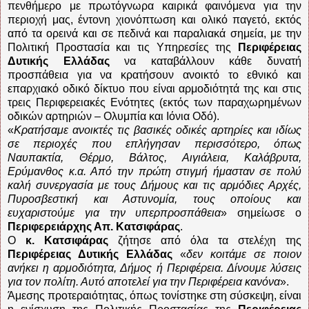
πενθήμερο με πρωτόγνωρα καιρικά φαινόμενα για την
περιοχή μας, έντονη χιονόπτωση και ολικό παγετό, εκτός
από τα ορεινά και σε πεδινά και παραλιακά σημεία, με την
Πολιτική Προστασία και τις Υπηρεσίες της
Περιφέρειας
Δυτικής Ελλάδας
να καταβάλλουν κάθε δυνατή
προσπάθεια για να κρατήσουν ανοικτό το εθνικό και
επαρχιακό οδικό δίκτυο που είναι αρμοδιότητά της και στις
τρεις Περιφερειακές Ενότητες (εκτός των παραχωρημένων
οδικών αρτηριών – Ολυμπία και Ιόνια Οδό).
«
Κρατήσαμε ανοικτές τις βασικές οδικές αρτηρίες και ιδίως
σε περιοχές που επλήγησαν περισσότερο, όπως
Ναυπακτία, Θέρμο, Βάλτος, Αιγιάλεια, Καλάβρυτα,
Ερύμανθος κ.α. Από την πρώτη στιγμή ήμασταν σε πολύ
καλή συνεργασία με τους Δήμους και τις αρμόδιες Αρχές,
Πυροσβεστική και Αστυνομία, τους οποίους και
ευχαριστούμε για την υπερπροσπάθεια
» σημείωσε ο
Περιφερειάρχης Απ. Κατσιφάρας
.
Ο
κ. Κατσιφάρας
ζήτησε από όλα τα στελέχη της
Περιφέρειας Δυτικής Ελλάδας
«
δεν κοιτάμε σε ποιον
ανήκει η αρμοδιότητα, Δήμος ή Περιφέρεια. Δίνουμε λύσεις
για τον πολίτη. Αυτό αποτελεί για την Περιφέρεια κανόνα
».
Άμεσης προτεραιότητας, όπως τονίστηκε στη σύσκεψη, είναι