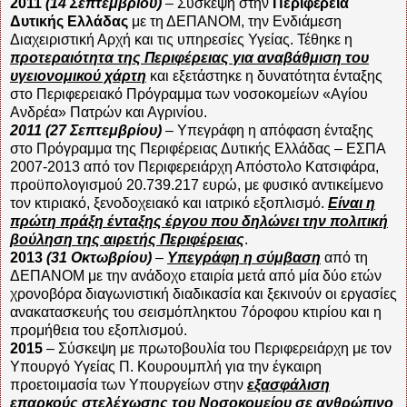
2011
(14 Σεπτεμβρίου)
– Σύσκεψη στην
Περιφέρεια
Δυτικής Ελλάδας
με τη ΔΕΠΑΝΟΜ, την Ενδιάμεση
Διαχειριστική Αρχή και τις υπηρεσίες Υγείας. Τέθηκε η
προτεραιότητα της Περιφέρειας για αναβάθμιση του
υγειονομικού χάρτη
και εξετάστηκε η δυνατότητα ένταξης
στο Περιφερειακό Πρόγραμμα των νοσοκομείων «Αγίου
Ανδρέα» Πατρών και Αγρινίου.
2011 (27 Σεπτεμβρίου)
– Υπεγράφη η απόφαση ένταξης
στο Πρόγραμμα της Περιφέρειας Δυτικής Ελλάδας – ΕΣΠΑ
2007-2013 από τον Περιφερειάρχη Απόστολο Κατσιφάρα,
προϋπολογισμού 20.739.217 ευρώ, με φυσικό αντικείμενο
τον κτιριακό, ξενοδοχειακό και ιατρικό εξοπλισμό.
Είναι η
πρώτη πράξη ένταξης έργου που δηλώνει την πολιτική
βούληση της αιρετής Περιφέρειας
.
2013
(31 Οκτωβρίου)
–
Υπεγράφη η σύμβαση
από τη
ΔΕΠΑΝΟΜ με την ανάδοχο εταιρία μετά από μία δύο ετών
χρονοβόρα διαγωνιστική διαδικασία και ξεκινούν οι εργασίες
ανακατασκευής του σεισμόπληκτου 7όροφου κτιρίου και η
προμήθεια του εξοπλισμού.
2015
– Σύσκεψη με πρωτοβουλία του Περιφερειάρχη με τον
Υπουργό Υγείας Π. Κουρουμπλή για την έγκαιρη
προετοιμασία των Υπουργείων στην
εξασφάλιση
επαρκούς στελέχωσης του Νοσοκομείου σε ανθρώπινο