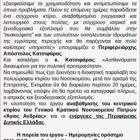
εξασφαλίσαμε τη χρηματοδότηση και αντιμετωπίσαμε τα
όποια προβλήματα. Πλέον τις επόμενες ημέρες παραδίδεται
ένα σύγχρονο κτίριο, αναβαθμισμένο ενεργειακά και
λειτουργικό στους πολίτες, με σύγχρονο ιατρικό και
ξενοδοχειακό εξοπλισμό που θα συμβάλλει στην
“ανακούφιση” και των υπολοίπων νοσηλευτικών ιδρυμάτων
της ευρύτερης περιοχής και θα παρέχονται και πολύ
καλύτερες υπηρεσίες
» υπογραμμίζει ο
Περιφερειάρχης
Απόστολος Κατσιφάρας
.
Και καταλήγει ο
κ. Κατσιφάρας
: «
Αισθανόμαστε
δικαιωμένοι για την πολιτική προτεραιότητα
».
Να σημειωθεί πως έχει ξεκινήσει η διοικητική παραλαβή του
πολυώροφου κτιρίου του Νοσοκομείου, μετά τον ορισμό της
Επιτροπής. Εκτιμάται ότι θα διαρκέσει περίπου 20 ημέρες,
λαμβάνοντας υπόψιν ότι θα πρέπει να καταγραφεί πλήρως,
ο ιατρικός και ξενοδοχειακός εξοπλισμός.
Η υλοποίηση του έργου
αναβάθμισης του κεντρικού
κτιρίου του Γενικού Κρατικού Νοσοκομείου Πατρών
«Άγιος Ανδρέας»
και οι
ενέργειες της Περιφέρειας
Δυτικής Ελλάδας
.
Η πορεία του έργου – Ημερομηνίες ορόσημο