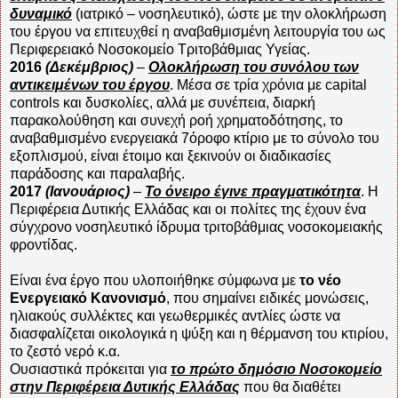
δυναμικό
(ιατρικό – νοσηλευτικό), ώστε με την ολοκλήρωση
του έργου να επιτευχθεί η αναβαθμισμένη λειτουργία του ως
Περιφερειακό Νοσοκομείο Τριτοβάθμιας Υγείας.
2016
(Δεκέμβριος)
–
Ολοκλήρωση του συνόλου των
αντικειμένων του έργου
. Μέσα σε τρία χρόνια με
capital
controls
και δυσκολίες, αλλά με συνέπεια, διαρκή
παρακολούθηση και συνεχή ροή χρηματοδότησης, το
αναβαθμισμένο ενεργειακά 7όροφο κτίριο με το σύνολο του
εξοπλισμού, είναι έτοιμο και ξεκινούν οι διαδικασίες
παράδοσης και παραλαβής.
2017
(Ιανουάριος)
–
Το όνειρο έγινε πραγματικότητα
. Η
Περιφέρεια Δυτικής Ελλάδας και οι πολίτες της έχουν ένα
σύγχρονο νοσηλευτικό ίδρυμα τριτοβάθμιας νοσοκομειακής
φροντίδας.
Είναι ένα έργο που υλοποιήθηκε σύμφωνα με
το νέο
Ενεργειακό Κανονισμό
, που σημαίνει ειδικές μονώσεις,
ηλιακούς συλλέκτες και γεωθερμικές αντλίες ώστε να
διασφαλίζεται οικολογικά η ψύξη και η θέρμανση του κτιρίου,
το ζεστό νερό κ.α.
Ουσιαστικά πρόκειται για
το πρώτο δημόσιο Νοσοκομείο
στην Περιφέρεια Δυτικής Ελλάδας
που θα διαθέτει