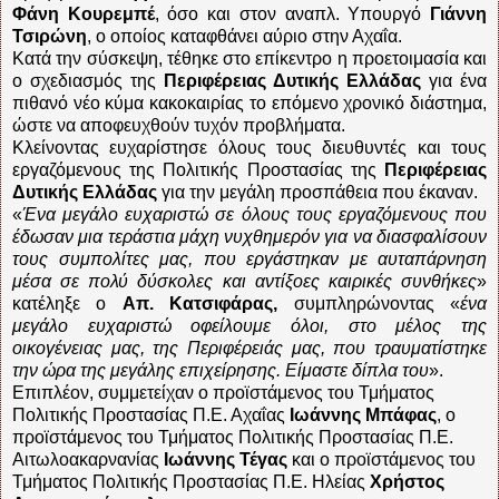
Φάνη Κουρεμπέ
, όσο και στον αναπλ. Υπουργό
Γιάννη
Τσιρώνη
, ο οποίος καταφθάνει αύριο στην Αχαΐα.
Κατά την σύσκεψη, τέθηκε στο επίκεντρο η προετοιμασία και
ο σχεδιασμός της
Περιφέρειας Δυτικής Ελλάδας
για ένα
πιθανό νέο κύμα κακοκαιρίας το επόμενο χρονικό διάστημα,
ώστε να αποφευχθούν τυχόν προβλήματα.
Κλείνοντας ευχαρίστησε όλους τους διευθυντές και τους
εργαζόμενους της Πολιτικής Προστασίας της
Περιφέρειας
Δυτικής Ελλάδας
για την μεγάλη προσπάθεια που έκαναν.
«
Ένα μεγάλο ευχαριστώ σε όλους τους εργαζόμενους που
έδωσαν μια τεράστια μάχη νυχθημερόν για να διασφαλίσουν
τους συμπολίτες μας, που εργάστηκαν με αυταπάρνηση
μέσα σε πολύ δύσκολες και αντίξοες καιρικές συνθήκες
»
κατέληξε ο
Απ. Κατσιφάρας,
συμπληρώνοντας «
ένα
μεγάλο ευχαριστώ οφείλουμε όλοι, στο μέλος της
οικογένειας μας, της Περιφέρειάς μας, που τραυματίστηκε
την ώρα της μεγάλης επιχείρησης. Είμαστε δίπλα του
».
Επιπλέον, συμμετείχαν ο προϊστάμενος του Τμήματος
Πολιτικής Προστασίας Π.Ε. Αχαΐας
Ιωάννης Μπάφας
, ο
προϊστάμενος του Τμήματος Πολιτικής Προστασίας Π.Ε.
Αιτωλοακαρνανίας
Ιωάννης Τέγας
και ο προϊστάμενος του
Τμήματος Πολιτικής Προστασίας Π.Ε. Ηλείας
Χρήστος