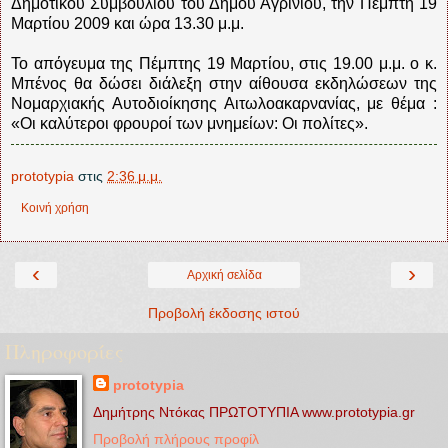
Δημοτικού Συμβουλίου του Δήμου Αγρινίου, την Πέμπτη 19
Μαρτίου 2009 και ώρα 13.30 μ.μ.
Το απόγευμα της Πέμπτης 19 Μαρτίου, στις 19.00 μ.μ. ο κ.
Μπένος θα δώσει διάλεξη στην αίθουσα εκδηλώσεων της
Νομαρχιακής Αυτοδιοίκησης Αιτωλοακαρνανίας, με θέμα :
«Οι καλύτεροι φρουροί των μνημείων: Οι πολίτες».
prototypia
στις
2:36 μ.μ.
Κοινή χρήση
‹
›
Αρχική σελίδα
Προβολή έκδοσης ιστού
Πληροφορίες
prototypia
Δημήτρης Ντόκας ΠΡΩΤΟΤΥΠΙΑ www.prototypia.gr
Προβολή πλήρους προφίλ