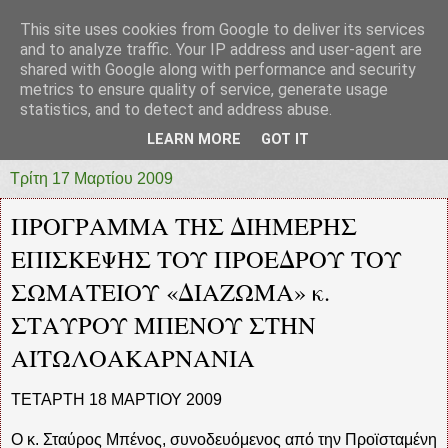
This site uses cookies from Google to deliver its services
prototypia
and to analyze traffic. Your IP address and user-agent are
shared with Google along with performance and security
metrics to ensure quality of service, generate usage
"ΠΡΩΤΟΤΥΠΙΑ" * ΑΝΕΞΑΡΤΗΤΗ-ΗΛΕΚΤΡΟΝΙΚΗ-
statistics, and to detect and address abuse.
ΕΦΗΜΕΡΙΔΑ * ΔΥΤΙΚΗΣ ΕΛΛΑΔΑΣ
LEARN MORE
GOT IT
Τρίτη 17 Μαρτίου 2009
ΠΡΟΓΡΑΜΜΑ ΤΗΣ ΔΙΗΜΕΡΗΣ
ΕΠΙΣΚΕΨΗΣ ΤΟΥ ΠΡΟΕΔΡΟΥ ΤΟΥ
ΣΩΜΑΤΕΙΟΥ «ΔΙΑΖΩΜΑ» κ.
ΣΤΑΥΡΟΥ ΜΠΕΝΟΥ ΣΤΗΝ
ΑΙΤΩΛΟΑΚΑΡΝΑΝΙΑ
ΤΕΤΑΡΤΗ 18 ΜΑΡΤΙΟΥ 2009
Ο κ. Σταύρος Μπένος, συνοδευόμενος από την Προϊσταμένη