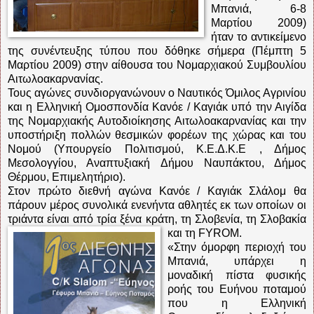
Μπανιά, 6-8
Μαρτίου 2009)
ήταν το αντικείμενο
της συνέντευξης τύπου που δόθηκε σήμερα (Πέμπτη 5
Μαρτίου 2009) στην αίθουσα του Νομαρχιακού Συμβουλίου
Αιτωλοακαρνανίας.
Τους αγώνες συνδιοργανώνουν ο Ναυτικός Όμιλος Αγρινίου
και η Ελληνική Ομοσπονδία Κανόε / Καγιάκ υπό την Αιγίδα
της Νομαρχιακής Αυτοδιοίκησης Αιτωλοακαρνανίας και την
υποστήριξη πολλών θεσμικών φορέων της χώρας και του
Νομού (Υπουργείο Πολιτισμού, Κ.Ε.Δ.Κ.Ε , Δήμος
Μεσολογγίου, Αναπτυξιακή Δήμου Ναυπάκτου, Δήμος
Θέρμου, Επιμελητήριο).
Στον πρώτο διεθνή αγώνα Κανόε / Καγιάκ Σλάλομ θα
πάρουν μέρος συνολικά ενενήντα αθλητές εκ των οποίων οι
τριάντα είναι από τρία ξένα κράτη, τη Σλοβενία, τη Σλοβακία
και τη FYROM.
«Στην όμορφη περιοχή του
Μπανιά, υπάρχει η
μοναδική πίστα φυσικής
ροής του Ευήνου ποταμού
που η Ελληνική