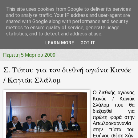
This site uses cookies from Google to deliver its services
prototypia
and to analyze traffic. Your IP address and user-agent are
shared with Google along with performance and security
metrics to ensure quality of service, generate usage
"ΠΡΩΤΟΤΥΠΙΑ" * ΑΝΕΞΑΡΤΗΤΗ-ΗΛΕΚΤΡΟΝΙΚΗ-
statistics, and to detect and address abuse.
ΕΦΗΜΕΡΙΔΑ * ΔΥΤΙΚΗΣ ΕΛΛΑΔΑΣ
LEARN MORE
GOT IT
Πέμπτη 5 Μαρτίου 2009
Σ. Τύπου για τον διεθνή αγώνα Κανόε
/ Καγιάκ Σλάλομ
Ο διεθνής αγώνας
Κανόε / Καγιάκ
Σλάλομ που θα
διεξαχθεί για
πρώτη φορά στην
Αιτωλοακαρνανία
στην πίστα του
Ευήνου (θέση Χάνι