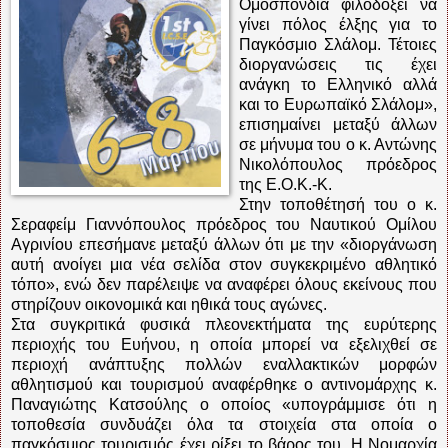
Ομοσπονδία φιλοδοξεί να
γίνει πόλος έλξης για το
Παγκόσμιο Σλάλομ. Τέτοιες
διοργανώσεις τις έχει
ανάγκη το Ελληνικό αλλά
και το Ευρωπαϊκό Σλάλομ»,
επισημαίνει μεταξύ άλλων
σε μήνυμα του ο κ. Αντώνης
Νικολόπουλος πρόεδρος
της Ε.Ο.Κ.-Κ.
Στην τοποθέτησή του ο κ.
Σεραφείμ Γιαννόπουλος πρόεδρος του Ναυτικού Ομίλου
Αγρινίου επεσήμανε μεταξύ άλλων ότι με την «διοργάνωση
αυτή ανοίγει μια νέα σελίδα στον συγκεκριμένο αθλητικό
τόπο», ενώ δεν παρέλειψε να αναφέρει όλους εκείνους που
στηρίζουν οικονομικά και ηθικά τους αγώνες.
Στα συγκριτικά φυσικά πλεονεκτήματα της ευρύτερης
περιοχής του Ευήνου, η οποία μπορεί να εξελιχθεί σε
περιοχή ανάπτυξης πολλών εναλλακτικών μορφών
αθλητισμού και τουρισμού αναφέρθηκε ο αντινομάρχης κ.
Παναγιώτης Κατσούλης ο οποίος «υπογράμμισε ότι η
τοποθεσία συνδυάζει όλα τα στοιχεία στα οποία ο
παγκόσμιος τουρισμός έχει ρίξει το βάρος του. Η Νομαρχία