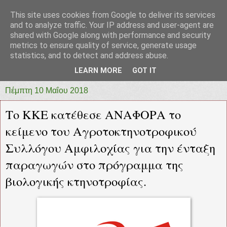
This site uses cookies from Google to deliver its services
prototypia
and to analyze traffic. Your IP address and user-agent are
shared with Google along with performance and security
metrics to ensure quality of service, generate usage
"ΠΡΩΤΟΤΥΠΙΑ" * ΑΝΕΞΑΡΤΗΤΗ-ΗΛΕΚΤΡΟΝΙΚΗ-
statistics, and to detect and address abuse.
ΕΦΗΜΕΡΙΔΑ * ΔΥΤΙΚΗΣ ΕΛΛΑΔΑΣ
LEARN MORE
GOT IT
Πέμπτη 10 Μαΐου 2018
Το ΚΚΕ κατέθεσε ΑΝΑΦΟΡΑ το
κείμενο του Αγροτοκτηνοτροφικού
Συλλόγου Αμφιλοχίας για την ένταξη
παραγωγών στο πρόγραμμα της
βιολογικής κτηνοτροφίας.