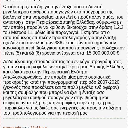
Ωστόσο τροχοπέδη, για την ένταξη όσο το δυνατό
μεγαλύτερου αριθμού παραγωγών στο πρόγραμμα της
βιολογικής κτηνοτροφίας, αποτελεί ο προϋπολογισμός, που
αντιστοιχεί στην Περιφέρεια Δυτικής Ελλάδας, σύμφωνα με
τον οποίο μπορούν να κριθούν δικαιούχοι στην δράση 1.2.2
του Μέτρου 11, μόλις 889 παραγωγοί. Εκτιμάται ότι ο
απαιτούμενος επιπλέον προϋπολογισμός για την ένταξη
σχεδόν του συνόλου των 386 εκτροφών που τηρούν τον
κανονισμό περί βιολογικού τρόπου παραγωγής τουλάχιστον
πέντε (5) και έξι (6) χρόνια ανέρχεται στα
15.000.000,00 €
Δεδομένου της σπουδαιάτητας του εν λόγω προγράμματος
για την εισροή κεφαλαίων στην Περιφέρεια Δυτικής Ελλάδας
και ειδικότερα στην Περιφερειακή Ενότητα
Αιτωλοακαρνανίας, την ύπαρξη μίας μόνο ουσιαστικά
προκήρυξης κατά την προγραμματική περίοδο 2007-2020
(γεγονός που προκάλεσε και το πολύ μεγάλο ενδιαφέρον)
και της συμβολής που μπορεί να έχει η ένταξη όσο
μεγαλύτερου αριθμού παραγωγών στην βιώσιμη και
αειφόρα ανάπτυξη της κτηνοτροφίας στην περιοχή μας,
παρακαλώ για τις δικές σας ενέργειες ως προς την αύξηση
του προϋπολογισμού για την περιοχή μας.
prototypia
στις
11:48 μ.μ.