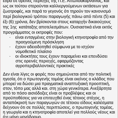
έδρα σε ορεινές περιοχές της Π.Ε. Αιτωλοακαρνανίας, και
ως εκ τούτου στερούνται καλλιεργούμενων εκτάσεων για
ζωοτροφές, και παρά το γεγονός ότι τηρούν τον κανονισμό
περί βιολογικού τρόπου παραγωγής πάνω από πέντε (5) και
έξι (6) χρόνια, δεν βρίσκονται στους καταρχήν δικαιούχους
της 1ης
κατάταξης
αποτελεσμάτων.
Ουσιαστικά είναι εκτός
προγράμματος οι εκτροφές που:
·
είναι ενταγμένες στην βιολογική κτηνοτροφία από την
προηγούμενη πρόσκληση
·
έχουν αδειοδοτηθεί σύμφωνα με το ισχύον
νομοθετικό πλαίσιο
·
οι ιδιοκτήτες τους έχουν παραμείνει και επενδύσει
στις ορεινές περιοχές, εφαρμόζοντας
αγροπεριβαλλοντικές πρακτικές
Δεν είναι λίγες οι φορές που σημειώνεται από την πολιτική
ηγεσία, ότι ο πρωτογενής τομέας είναι εκείνος ο κλάδος που
μπορεί να δώσει μια πραγματικά αναπτυξιακή προοπτική,
στον, τόπο μας αλλά και. στη χώρα γενικότερα. Ανεξάρτητα
από το πόσο αισιόδοξες είναι οι προβλέψεις και οι
προϋποθέσεις για να επιτευχθεί ένας τέτοιος στόχος, η
ανταπόκρισή των παραγωγών σε τέτοιου είδους καλέσματα
δείχνουν ότι σε πολλές περιπτώσεις, ο πρωτογενής τομέας,
η γεωργία και η κτηνοτροφία αποτελεί για πολλούς νέους και
όχι μόνο μονόδρομο.