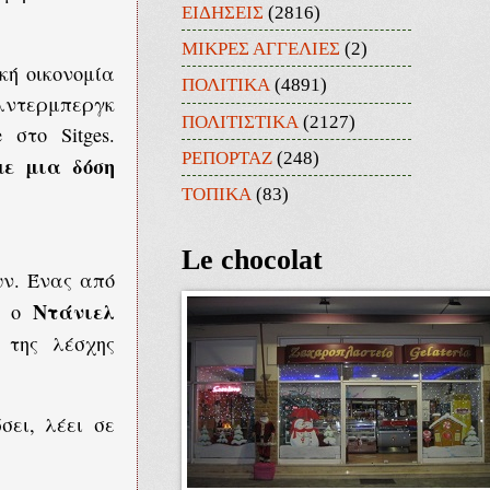
ΕΙΔΗΣΕΙΣ
(2816)
ΜΙΚΡΕΣ ΑΓΓΕΛΙΕΣ
(2)
κή οικονομία
ΠΟΛΙΤΙΚΑ
(4891)
λντερμπεργκ
ΠΟΛΙΤΙΣΤΙΚΑ
(2127)
 στο Sitges.
ΡΕΠΟΡΤΑΖ
(248)
με μια δόση
ΤΟΠΙΚΑ
(83)
Le chocolat
υν. Ένας από
Ντάνιελ
αι ο
 της λέσχης
σει, λέει σε