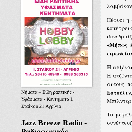
λαμβάνον
Πέρυσι η 
κατέρρευ
συνεδριάζ
«Μήπως έ
ειρωνεία
H ατζέντ
Η ατζέντα
αυτούς π
Εστούλιν
Νήματα – Είδη ραπτικής -
Υφάσματα - Κεντήματα Ι.
Μπίλντερ
Σταΐκου 21 Αγρίνιο
Το μεγάλ
Jazz Breeze Radio -
συνέντευξ
Ραδιοφωνικός