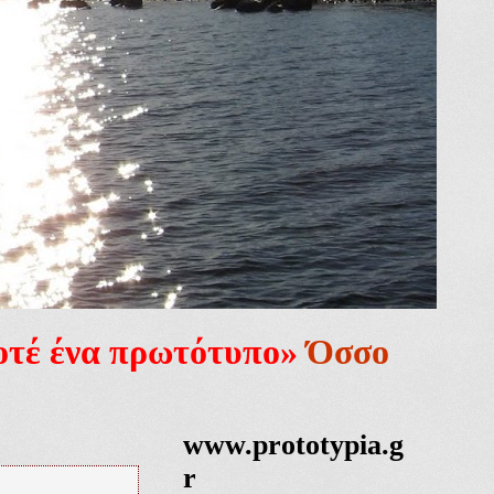
ποτέ ένα πρωτότυπο»
Όσσο
www.prototypia.g
r