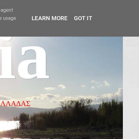
r-agent
LEARN MORE
GOT IT
te usage
ia
ΕΛΛΑΔΑΣ