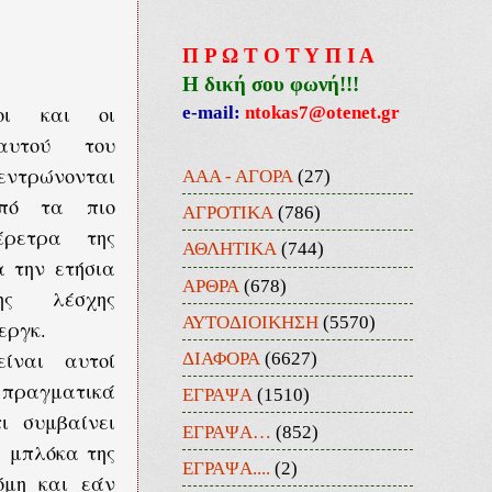
Π Ρ Ω Τ Ο Τ Υ Π Ι Α
Η δική σου φωνή!!!
e-mail:
ntokas7@otenet.gr
οι και οι
αυτού του
εντρώνονται
ΑΑΑ - ΑΓΟΡΑ
(27)
πό τα πιο
ΑΓΡΟΤΙΚΑ
(786)
έρετρα της
ΑΘΛΗΤΙΚΑ
(744)
α την ετήσια
ΑΡΘΡΑ
(678)
ης λέσχης
ΑΥΤΟΔΙΟΙΚΗΣΗ
(5570)
εργκ.
ΔΙΑΦΟΡΑ
(6627)
είναι αυτοί
γματικά
ΕΓΡΑΨΑ
(1510)
ι συμβαίνει
ΕΓΡΑΨΑ…
(852)
 μπλόκα της
ΕΓΡΑΨΑ....
(2)
όμη και εάν