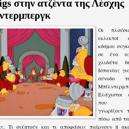
igs στην ατζέντα της Λέσχης
ντερμπεργκ
Οι πλούσι
εκλεκτοί 
κόσμου συγκ
σε ένα α
χλιδάτα θ
Ισπανίας γι
σύνοδο τ
Μπίλντερμπ
Ελάχιστοι 
που πρα
γνωρίζουν τ
πίσω από τα
ας. Τι συζητούν και τι αποφάσεις παίρνουν ή ακ