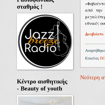
«Φοβούντα
σταθμός !
από την 
μεγαλύτε
εθνικές οι
Διαβάστε 
Αναρτήθηκ
Ετικέτες
ΠΟ
Νεότερη α
Κέντρο αισθητικής
- Beauty of youth