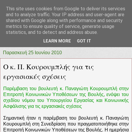
This site uses cookies from Google to deliver its services
prototypia
and to analyze traffic. Your IP address and user-agent are
shared with Google along with performance and security
metrics to ensure quality of service, generate usage
"ΠΡΩΤΟΤΥΠΙΑ" * ΑΝΕΞΑΡΤΗΤΗ-ΗΛΕΚΤΡΟΝΙΚΗ-
statistics, and to detect and address abuse.
ΕΦΗΜΕΡΙΔΑ * ΔΥΤΙΚΗΣ ΕΛΛΑΔΑΣ
LEARN MORE
GOT IT
Παρασκευή 25 Ιουνίου 2010
Ο κ. Π. Κουρουμπλής για τις
εργασιακές σχέσεις
Παρέμβαση του βουλευτή κ. Παναγιώτη Κουρουμπλή στην
Επιτροπή Κοινωνικών Υποθέσεων της Βουλής, ενόψει του
σχεδίου νόμου του Υπουργείου Εργασίας και Κοινωνικής
Ασφάλισης για τις εργασιακές σχέσεις
Σημαντική ήταν η παρέμβαση του βουλευτή κ. Παναγιώτη
Κουρουμπλή στη Συνεδρίαση που πραγματοποιήθηκε στην
Επιτροπή Κοινωνικών Υποθέσεων της Βουλής. Η ημερήσια