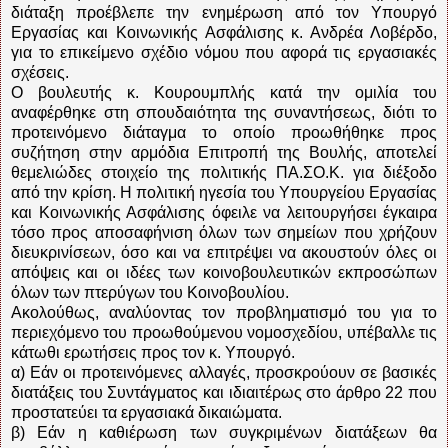
διάταξη προέβλεπε την ενημέρωση από τον Υπουργό
Εργασίας και Κοινωνικής Ασφάλισης κ. Ανδρέα Λοβέρδο,
για το επικείμενο σχέδιο νόμου που αφορά τις εργασιακές
σχέσεις.
Ο βουλευτής κ. Κουρουμπλής κατά την ομιλία του
αναφέρθηκε στη σπουδαιότητα της συναντήσεως, διότι το
προτεινόμενο διάταγμα το οποίο προωθήθηκε προς
συζήτηση στην αρμόδια Επιτροπή της Βουλής, αποτελεί
θεμελιώδες στοιχείο της πολιτικής ΠΑ.ΣΟ.Κ. για διέξοδο
από την κρίση. Η πολιτική ηγεσία του Υπουργείου Εργασίας
και Κοινωνικής Ασφάλισης όφειλε να λειτουργήσει έγκαιρα
τόσο προς αποσαφήνιση όλων των σημείων που χρήζουν
διευκρινίσεων, όσο και να επιτρέψει να ακουστούν όλες οι
απόψεις και οι ιδέες των κοινοβουλευτικών εκπροσώπων
όλων των πτερύγων του Κοινοβουλίου.
Ακολούθως, αναλύοντας τον προβληματισμό του για το
περιεχόμενο του προωθούμενου νομοσχεδίου, υπέβαλλε τις
κάτωθι ερωτήσεις προς τον κ. Υπουργό.
α) Εάν οι προτεινόμενες αλλαγές, προσκρούουν σε βασικές
διατάξεις του Συντάγματος και ιδιαιτέρως στο άρθρο 22 που
προστατεύει τα εργασιακά δικαιώματα.
β) Εάν η καθιέρωση των συγκριμένων διατάξεων θα