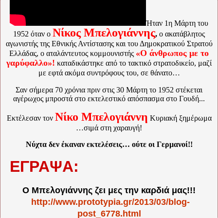
Ήταν 1η Μάρτη του
Νίκος Μπελογιάννης
1952 όταν ο
,
ο ακατάβλητος
αγωνιστής της Εθνικής Αντίστασης και του Δημοκρατικού Στρατού
«Ο άνθρωπος με το
Ελλάδας, ο αταλάντευτος κομμουνιστής
γαρύφαλλο»!
καταδικάστηκε από το τακτικό στρατοδικείο, μαζί
με εφτά ακόμα συντρόφους του, σε θάνατο…
Σαν σήμερα 70 χρόνια πριν στις 30 Μάρτη το 1952 στέκεται
αγέρωχος μπροστά στο εκτελεστικό απόσπασμα στο Γουδή...
Νίκο Μπελογιάννη
Εκτέλεσαν τον
Κυριακή ξημέρωμα
…σιμά στη χαραυγή!
Νύχτα δεν έκαναν εκτελέσεις… ούτε οι Γερμανοί!!
ΕΓΡΑΨΑ:
Ο Μπελογιάννης ζει μες την καρδιά μας!!!
http://www.prototypia.gr/2013/03/blog-
post_6778.html