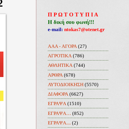
2
Π Ρ Ω Τ Ο Τ Υ Π Ι Α
Η δική σου φωνή!!!
e-mail:
ntokas7@otenet.gr
ΑΑΑ - ΑΓΟΡΑ
(27)
ΑΓΡΟΤΙΚΑ
(786)
ΑΘΛΗΤΙΚΑ
(744)
ΑΡΘΡΑ
(678)
ΑΥΤΟΔΙΟΙΚΗΣΗ
(5570)
ΔΙΑΦΟΡΑ
(6627)
ΕΓΡΑΨΑ
(1510)
ΕΓΡΑΨΑ…
(852)
ΕΓΡΑΨΑ....
(2)