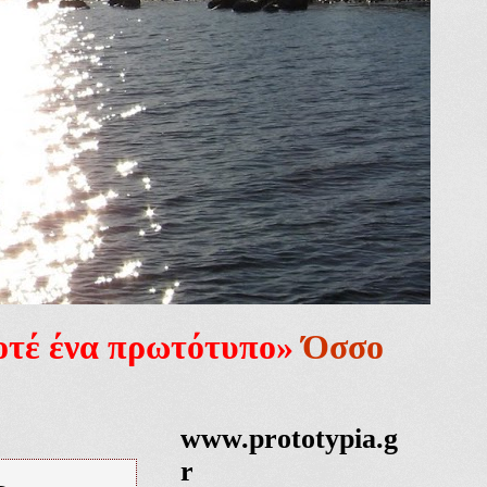
ποτέ ένα πρωτότυπο»
Όσσο
www.prototypia.g
r