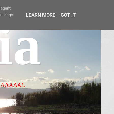
r-agent
LEARN MORE
GOT IT
te usage
ia
ΕΛΛΑΔΑΣ