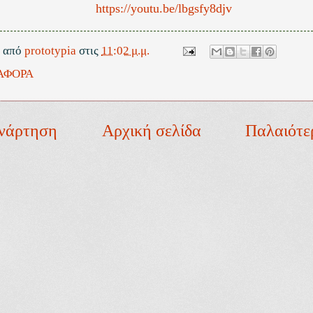
https://youtu.be/lbgsfy8djv
ε από
prototypia
στις
11:02 μ.μ.
ΑΦΟΡΑ
νάρτηση
Αρχική σελίδα
Παλαιότε