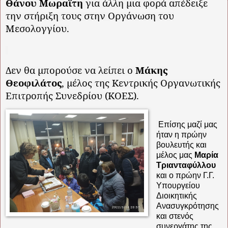
Θάνου Μωραΐτη
για άλλη μια φορά απέδειξε
την στήριξη τους στην Οργάνωση του
Μεσολογγίου.
Δεν θα μπορούσε να λείπει ο
Μάκης
Θεοφιλάτος
, μέλος της Κεντρικής Οργανωτικής
Επιτροπής Συνεδρίου (ΚΟΕΣ).
Επίσης μαζί μας
ήταν η πρώην
βουλευτής και
μέλος μας
Μαρία
Τριανταφύλλου
και ο πρώην Γ.Γ.
Υπουργείου
Διοικητικής
Ανασυγκρότησης
και στενός
συνεργάτης της