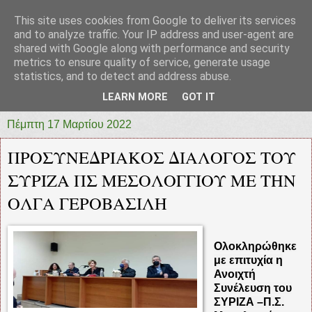
This site uses cookies from Google to deliver its services
prototypia
and to analyze traffic. Your IP address and user-agent are
shared with Google along with performance and security
metrics to ensure quality of service, generate usage
"ΠΡΩΤΟΤΥΠΙΑ" * ΑΝΕΞΑΡΤΗΤΗ-ΗΛΕΚΤΡΟΝΙΚΗ-
statistics, and to detect and address abuse.
ΕΦΗΜΕΡΙΔΑ * ΔΥΤΙΚΗΣ ΕΛΛΑΔΑΣ
LEARN MORE
GOT IT
Πέμπτη 17 Μαρτίου 2022
ΠΡΟΣΥΝΕΔΡΙΑΚΟΣ ΔΙΑΛΟΓΟΣ ΤΟΥ
ΣΥΡΙΖΑ ΠΣ ΜΕΣΟΛΟΓΓΙΟΥ ΜΕ ΤΗΝ
ΟΛΓΑ ΓΕΡΟΒΑΣΙΛΗ
Ολοκληρώθηκε
με επιτυχία η
Ανοιχτή
Συνέλευση του
ΣΥΡΙΖΑ –Π.Σ.