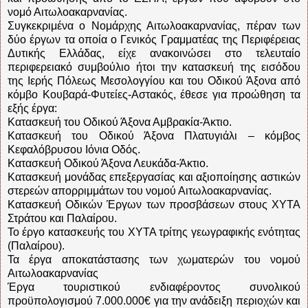
νομό Αιτωλοακαρνανίας.
Συγκεκριμένα ο Νομάρχης Αιτωλοακαρνανίας, πέραν των
δύο έργων τα οποία ο Γενικός Γραμματέας της Περιφέρειας
Δυτικής Ελλάδας, είχε ανακοινώσει στο τελευταίο
περιφερειακό συμβούλιο ήτοι την κατασκευή της εισόδου
της Ιερής Πόλεως Μεσολογγίου και του Οδικού Άξονα από
κόμβο Κουβαρά-Φυτείες-Αστακός, έθεσε για προώθηση τα
εξής έργα:
Κατασκευή του Οδικού Άξονα Αμβρακία-Άκτιο.
Κατασκευή του Οδικού Άξονα Πλατυγιάλι – κόμβος
Κεφαλόβρυσου Ιόνια Οδός.
Κατασκευή Οδικού Άξονα Λευκάδα-Άκτιο.
Κατασκευή μονάδας επεξεργασίας και αξιοποίησης αστικών
στερεών απορριμμάτων του νομού Αιτωλοακαρνανίας.
Κατασκευή Οδικών Έργων των προσβάσεων στους ΧΥΤΑ
Στράτου και Παλαίρου.
Το έργο κατασκευής του ΧΥΤΑ τρίτης γεωγραφικής ενότητας
(Παλαίρου).
Τα έργα αποκατάστασης των χωματερών του νομού
Αιτωλοακαρνανίας
Έργα τουριστικού ενδιαφέροντος συνολικού
προϋπολογισμού 7.000.000€ για την ανάδειξη περιοχών και