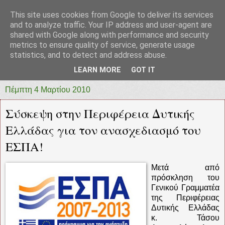
This site uses cookies from Google to deliver its services
prototypia
and to analyze traffic. Your IP address and user-agent are
shared with Google along with performance and security
metrics to ensure quality of service, generate usage
"ΠΡΩΤΟΤΥΠΙΑ" * ΑΝΕΞΑΡΤΗΤΗ-ΗΛΕΚΤΡΟΝΙΚΗ-
statistics, and to detect and address abuse.
ΕΦΗΜΕΡΙΔΑ * ΔΥΤΙΚΗΣ ΕΛΛΑΔΑΣ
LEARN MORE
GOT IT
Πέμπτη 4 Μαρτίου 2010
Σύσκεψη στην Περιφέρεια Δυτικής
Ελλάδας για τον ανασχεδιασμό του
ΕΣΠΑ!
Μετά από
πρόσκληση του
Γενικού Γραμματέα
της Περιφέρειας
Δυτικής Ελλάδας
κ. Τάσου