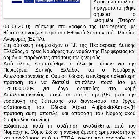
Αποστολόπουλου,
πραγματοποιήθηκε
σήμερα το
μεσημέρι (Τετάρτη
03-03-2010), σύσκεψη στα γραφεία της Περιφέρειας, με
θέμα τον ανασχεδιασμό του Εθνικού Στρατηγικού Πλαισίου
Αναφοράς (ΕΣΠΑ).
Στη σύσκεψη συμμετείχαν ο Γ.Γ. της Περιφέρειας Δυτικής
Ελλάδας, οι τρεις Νομάρχες των νομών της Περιφέρειας και
αρμόδιοι παράγοντες από τους τρεις νομούς.
Από όλους διαπιστώθηκε η έλλειψη πόρων για την
Περιφέρεια Δυτικής Ελλάδας και ο Νομάρχης
Αιτωλοακαρνανίας κ. Θύμιος Σώκος, επανέφερε παλαιότερη
πρόταση του να διατεθεί επιπλέον ποσό ίσο με
128.000.000€ για έργα οδοποιίας στο νομό
Αιτωλοακαρνανίας, ποσό το οποίο προήλθε μετά την
εφαρμογή της έκπτωσης στο διαγωνισμό του έργου
«Κατασκευή του Οδικού Άξονα Αμβρακία-Άκτιο».(Η
πρόταση αυτή αποτελεί και απόφαση του Νομαρχιακού
Συμβουλίου Αιτ/νίας)
Ειδικότερα, κατά τη συζήτηση αναδείχθηκε από τον
Νομάρχη κ. Θύμιο Σώκο η ανάγκη άμεσης χρηματοδότησης
και προώθησης από το ΕΣΠΑ, έργων που αφορούν στο