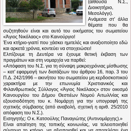
(αίθουσα Ν.Σ.,
Διοικητήριο,
Μεσολόγγι).
Ανάμεσα στ’ άλλα
θέματα που θα
συζητηθούν είναι και αυτό του οικήματος του σωματείου
«Άγιος Νικόλαος» στο Καινούργιο!
Ένα κτήριο-γιαπί που χάσκει ημιτελές και αναξιοποίητο εδώ
και αρκετά χρόνια, κοντεύει να στοιχειώσει!
Ελπίζουμε τη Δευτέρα να έχουμε θετική έκβαση των
πραγμάτων και στη νομαρχία να παρθεί:
«Απόφαση του Ν.Σ. για τη σύναψη μακροχρόνιας μίσθωσης
– κατ’ εφαρμογή των διατάξεων του άρθρου 16, παρ. 3 του
Π.Δ. 242/1996 – ακινήτου του σωματείου μη κερδοσκοπικού
χαρακτήρα με την επωνυμία Χριστιανικός και
Φιλανθρωπικός Σύλλογος «Άγιος Νικόλαος» στον οικισμό
Καινουργίου του Δήμου Θεστιέων Νομού Αιτωλ/νίας και
εξουσιοδότηση του κ. Νομάρχη για την υπογραφή της
σχετικής σύμβασης (από αναβολή, σχετική η αριθ. 25/2010
απόφαση του Ν.Σ.).
Εισηγητής: Ο κ. Κατσούλης Παναγιώτης (Αντινομάρχης).»
Είναι απαίτηση της τοπικής κοινωνίας, να τελειοποιηθεί
σύντομα το κτήριο, να αξιοποιηθεί και να αποτελέσει ένα