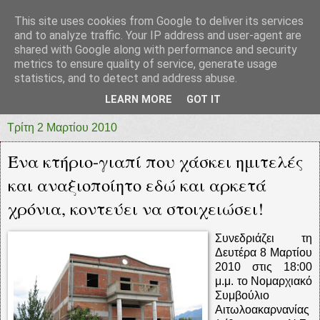
This site uses cookies from Google to deliver its services
prototypia
and to analyze traffic. Your IP address and user-agent are
shared with Google along with performance and security
metrics to ensure quality of service, generate usage
"ΠΡΩΤΟΤΥΠΙΑ" * ΑΝΕΞΑΡΤΗΤΗ-ΗΛΕΚΤΡΟΝΙΚΗ-
statistics, and to detect and address abuse.
ΕΦΗΜΕΡΙΔΑ * ΔΥΤΙΚΗΣ ΕΛΛΑΔΑΣ
LEARN MORE
GOT IT
Τρίτη 2 Μαρτίου 2010
Ένα κτήριο-γιαπί που χάσκει ημιτελές
και αναξιοποίητο εδώ και αρκετά
χρόνια, κοντεύει να στοιχειώσει!
Συνεδριάζει τη
Δευτέρα 8 Μαρτίου
2010 στις 18:00
μ.μ. το Νομαρχιακό
Συμβούλιο
Αιτωλοακαρνανίας