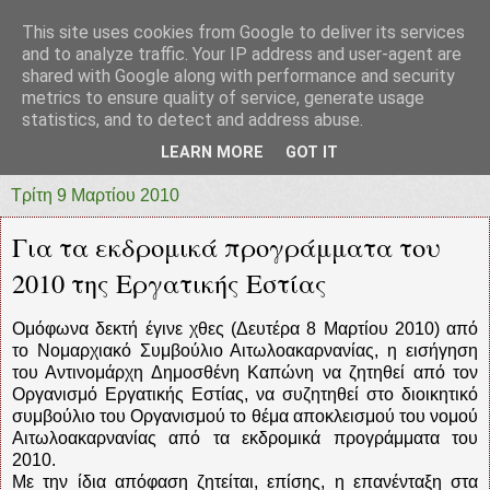
This site uses cookies from Google to deliver its services
prototypia
and to analyze traffic. Your IP address and user-agent are
shared with Google along with performance and security
metrics to ensure quality of service, generate usage
"ΠΡΩΤΟΤΥΠΙΑ" * ΑΝΕΞΑΡΤΗΤΗ-ΗΛΕΚΤΡΟΝΙΚΗ-
statistics, and to detect and address abuse.
ΕΦΗΜΕΡΙΔΑ * ΔΥΤΙΚΗΣ ΕΛΛΑΔΑΣ
LEARN MORE
GOT IT
Τρίτη 9 Μαρτίου 2010
Για τα εκδρομικά προγράμματα του
2010 της Εργατικής Εστίας
Ομόφωνα δεκτή έγινε χθες (Δευτέρα 8 Μαρτίου 2010) από
το Νομαρχιακό Συμβούλιο Αιτωλοακαρνανίας, η εισήγηση
του Αντινομάρχη Δημοσθένη Καπώνη να ζητηθεί από τον
Οργανισμό Εργατικής Εστίας, να συζητηθεί στο διοικητικό
συμβούλιο του Οργανισμού το θέμα αποκλεισμού του νομού
Αιτωλοακαρνανίας από τα εκδρομικά προγράμματα του
2010.
Με την ίδια απόφαση ζητείται, επίσης, η επανένταξη στα