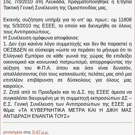
Στις 7/3/2010 στη Λευκάδα, πραγματοποιήθηκε η Ετήσια
Τακτική Γενική Συνέλευση της Ομοσπονδίας μας.
Εκτενής συζήτηση υπήρξε για το υπ’ αρ. πρωτ.: ομ 11808
της 5/3/2010 της ΕΣΕΕ, το οποίο και διενεμήθη σε όλους
τους Αντιπροσώπους.
Η Συνέλευση ομόφωνα αποφάσισε:
1. Δεν έχει κανένα λόγο συμμετοχής και δεν θα παραστεί η
ΟΕΣΒΔΕΝ σε σύσκεψη «ώστε να περάσει το μήνυμα ότι το
Ελληνικό Εμπόριο σε κάθε γωνιά της χώρας θα επιδείξει
οικονομικό και κοινωνικό πατριωτισμό, απορροφώντας την
αύξηση του Φ.Π.Α. όπου και όσο είναι δυνατόν,
απαλλάσσοντας έτσι τους καταναλωτές πελάτες μας από μια
επιπλέον επιβάρυνση σε δύσκολους για όλους μας
καιρούς».
2. Ζητά από το Προεδρείο και το Δ.Σ. της ΕΣΕΕ άμεσα να
συγκαλέσει διευρυμένη με τη συμμετοχή εκπροσώπων ΔΣ –
Ε.Σ. Γενική Συνέλευση των Αντιπροσώπων της ΕΣΕΕ με
θέμα: «ΤΑ ΚΥΒΕΡΝΗΤΙΚΑ ΜΕΤΡΑ ΚΑΙ Η ΔΙΚΗ ΜΑΣ
ΑΝΤΙΔΡΑΣΗ ΕΝΑΝΤΙΑ ΤΟΥΣ»
prototypia
στις
5:47 μ.μ.