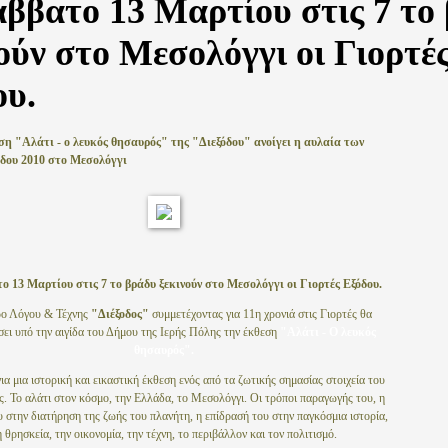
ββατο 13 Μαρτίου στις 7 το
ούν στo Μεσολόγγι οι Γιορτέ
ου.
ση "Αλάτι - ο λευκός θησαυρός" της "Διεξόδου" ανοίγει η αυλαία των
δου 2010 στο Μεσολόγγι
ο 13 Μαρτίου στις 7 το βράδυ ξεκινούν στo Μεσολόγγι οι Γιορτές Εξόδου.
ρο Λόγου & Τέχνης
"Διέξοδος"
συμμετέχοντας για 11η χρονιά στις Γιορτές θα
ει υπό την αιγίδα του Δήμου της Ιερής Πόλης την έκθεση
"Αλάτι - Ο λευκός
θησαυρός".
ια μια ιστορική και εικαστική έκθεση ενός από τα ζωτικής σημασίας στοιχεία του
. Το αλάτι στον κόσμο, την Ελλάδα, το Μεσολόγγι. Οι τρόποι παραγωγής του, η
 στην διατήρηση της ζωής του πλανήτη, η επίδρασή του στην παγκόσμια ιστορία,
η θρησκεία, την οικονομία, την τέχνη, το περιβάλλον και τον πoλιτισμό.