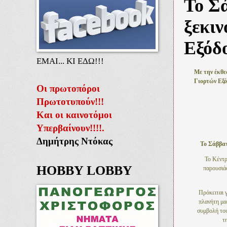
Το Σά
ξεκιν
Εξόδ
ΕΜΑΙ... ΚΙ ΕΔΩ!!!
Με την έκθε
Γιορτών Εξό
Οι πρωτοπόροι
Πρωτοτυπούν!!!
Και οι καινοτόμοι
Υπερβαίνουν!!!!.
Δημήτρης Ντόκας
Το Σάββατ
Το Κέντ
HOBBY LOBBY
παρουσιάσ
Πρόκειται γ
πλανήτη μας
συμβολή του
τ