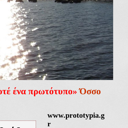
ποτέ ένα πρωτότυπο»
Όσσο
www.prototypia.g
r