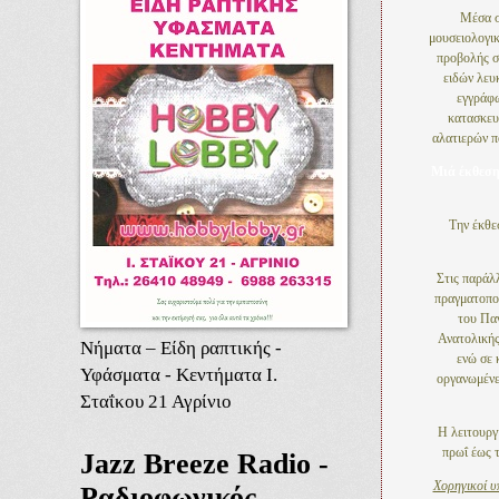
Μέσα σ
μουσειολογι
προβολής σ
ειδών λευ
εγγράφω
κατασκευ
αλατιερών π
Μιά έκθεση
Την έκθε
Στις παράλλ
πραγματοποι
του Παν
Ανατολικής
Νήματα – Είδη ραπτικής -
ενώ σε 
Υφάσματα - Κεντήματα Ι.
οργανωμένε
Σταΐκου 21 Αγρίνιο
Η λειτουργί
πρωΐ έως τ
Jazz Breeze Radio -
Χορηγικοί υπ
Ραδιοφωνικός