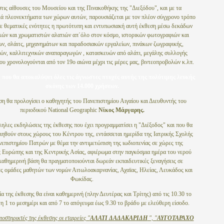
τις αίθουσες του Μουσείου και της Πινακοθήκης της "Διεξόδου", και με τα
κά πλεονεκτήματα των χώρων αυτών, παρουσιάζεται με τον πλέον σύγχρονο τρόπο
ε θεματικές ενότητες η πρωτότυπη και εντυπωσιακή αυτή έκθεση μέσω δεκάδων
κών και χρωματιστών αλατιών απ΄όλο στον κόσμο, ιστορικών φωτογραφιών και
ν, σλάιτς, μηχανημάτων και παραδοσιακών εργαλείων, πινάκων ζωγραφικής,
ών, καλλιτεχνικών αναπαραγωγών , κατασκευών από αλάτι, μεγάλης συλλογής
ου χρονολογούνται από τον 19ο αιώνα μέχρι τις μέρες μας, βιντεοπροβολών κ.λπ.
 που θα αποκαλύψει όλες τις άγνωστες πτυχές αυτής της πολύτιμης λευκής
σκόνης των
14.000 χρήσεων.
ση θα προλογίσει ο καθηγητής του Πανεπιστημίου Αιγαίου και Διευθυντής του
περιοδικού Natiοnal Geographic
Νίκος Μάργαρης.
ηλες εκδηλώσεις της έκθεσης που έχει προγραμματίσει η "Διέξοδος" και που θα
ηθούν στους χώρους του Κέντρου της, εντάσσεται ημερίδα της Ιατρικής Σχολής
επιστημίου Πατρών με θέμα την αντιμετώπιση της ιωδιοπενίας σε χώρες της
 Ευρώπης και της Κεντρικής Ασίας, αφιέρωμα στην παγκόσμια ημέρα του νερού
καθημερινή βάση θα πραγματοποιούνται δωρεάν εκπαιδευτικές ξεναγήσεις σε
ς ομάδες μαθητών των νομών Αιτωλοακαρνανίας, Αχαϊας, Ηλείας, Λευκάδος και
Φωκίδας.
α της έκθεσης θα είναι καθημερινή (πλην Δευτέρας και Τρίτης) από τις 10.30 το
η 1 το μεσημέρι και από 7 το απόγευμα έως 9.30 το βράδυ με ελεύθερη είσοδο.
οστηρικτές της έκθεσης οι εταιρείες "
ΑΛΑΤΙ ΔΑΔΑΚΑΡΙΔΗ
", "
ΑΥΓΟΤΑΡΑΧΟ