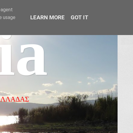
r-agent
LEARN MORE
GOT IT
te usage
ia
ΕΛΛΑΔΑΣ