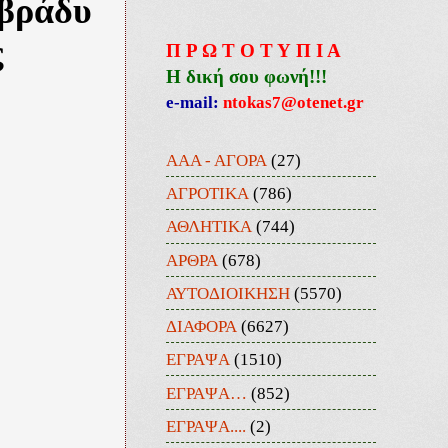
 βράδυ
ς
Π Ρ Ω Τ Ο Τ Υ Π Ι Α
Η δική σου φωνή!!!
e-mail:
ntokas7@otenet.gr
ΑΑΑ - ΑΓΟΡΑ
(27)
ΑΓΡΟΤΙΚΑ
(786)
ΑΘΛΗΤΙΚΑ
(744)
ΑΡΘΡΑ
(678)
ΑΥΤΟΔΙΟΙΚΗΣΗ
(5570)
ΔΙΑΦΟΡΑ
(6627)
ΕΓΡΑΨΑ
(1510)
ΕΓΡΑΨΑ…
(852)
ΕΓΡΑΨΑ....
(2)