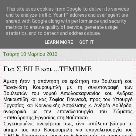
This site uses cookies from Google to deliver its services
prototypia
and to analyze traffic. Your IP address and user-agent are
shared with Google along with performance and security
metrics to ensure quality of service, generate usage
"ΠΡΩΤΟΤΥΠΙΑ" * ΑΝΕΞΑΡΤΗΤΗ-ΗΛΕΚΤΡΟΝΙΚΗ-
statistics, and to detect and address abuse.
ΕΦΗΜΕΡΙΔΑ * ΔΥΤΙΚΗΣ ΕΛΛΑΔΑΣ
LEARN MORE
GOT IT
Τετάρτη 10 Μαρτίου 2010
Για Σ.ΕΠ.Ε και ...ΤΕΜΠΜΕ
Άμεση ήταν η απάντηση σε ερώτηση του Βουλευτή κου
Παναγιώτη Κουρουμπλή με τη συνυπογραφή των
Βουλευτών του νομού Αιτωλοακαρνανίας κου Ανδρέα
Μακρυπίδη και κας Σοφίας Γιαννακά, προς τον Υπουργό
Εργασίας και Κοινωνικής Ασφάλισης κ. Ανδρέα Λοβέρδο,
αναφορικά με την επαναλειτουργία του Σώματος
Επιθεώρησης Εργασίας στη Ναύπακτο.
Συγκεκριμένα, αναφέρεται πως είναι απόλυτα βάσιμο το
αίτημα του κου Κουρουμπλή για επαναλειτουργία του
Σ.ΕΠ.Ε. Ναυπάκτου, όμως με δεδομένο ότι το προσωπικό