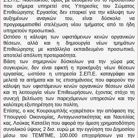
που σήμερα υπηρετεί στις Υπηρεσίες του Σώματος
Επιθεώρησης Εργασίας δεν επαρκεί για την κάλυψη των
αυξημένων αναγκών του, είναι δύσκολο να
προγραμματισθεί στελέχωση νέου τμήματος από το ήδη
υπηρετούν προσωπικό.
Ωστόσο η κάλυψη των υφιστάμενων κενών οργανικών
θέσεων, αλλά και η δημιουργία νέων τμημάτων
Επιθεώρησης με κατάλληλα εκπαιδευμένο προσωπικό,
αποτελεί απόλυτη προτεραιότητα.
Βάση των σημερινών δύσκολων για την χώρα μας
συγκυριών, δεν είναι εφικτή η προκήρυξη νέων θέσεων
εργασίας, ωστόσο η υπηρεσία Σ.ΕΠ.Ε. καταγράφει και
μελετά τα αιτήματα και τις επισημάνσεις που αφορούν την
κάλυψη των υφιστάμενων κενών οργανικών θέσεων αλλά
και τη λειτουργία νέων Επιθεωρήσεων, έχοντας στόχο τη
συνεχή βελτίωση των παρεχόμενων υπηρεσιών και την
καλύτερη εξυπηρέτηση του πολίτη.
Επίσης, ο κος Κουρουμπλής «χαιρέτισε» την απόφαση της
Υπουργού Οικονομίας, Ανταγωνιστικότητας και Ναυτιλίας
κας. Λούκας Κατσέλη που αφορά την άμεση χρηματοδότηση
συνολικού ύψους 2 δισ. ευρώ με την εγγύηση του Δημοσίου
μέσω του ΤΕΜΠΜΕ, 100.000 επιχειρήσεων για την