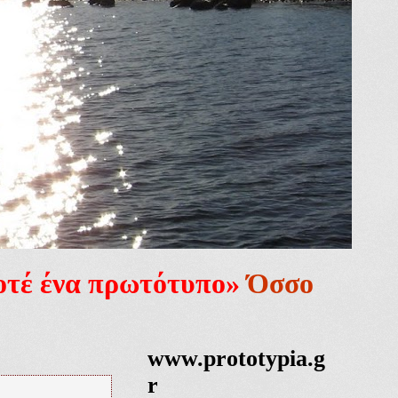
ποτέ ένα πρωτότυπο»
Όσσο
www.prototypia.g
r