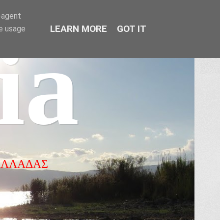
r-agent
LEARN MORE
GOT IT
te usage
ia
ΕΛΛΑΔΑΣ