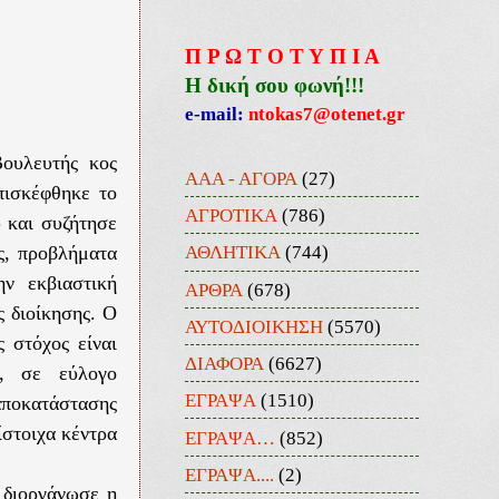
Π Ρ Ω Τ Ο Τ Υ Π Ι Α
Η δική σου φωνή!!!
e-mail:
ntokas7@otenet.gr
ουλευτής κος
ΑΑΑ - ΑΓΟΡΑ
(27)
πισκέφθηκε το
ΑΓΡΟΤΙΚΑ
(786)
 και συζήτησε
ΑΘΛΗΤΙΚΑ
(744)
ς, προβλήματα
ν εκβιαστική
ΑΡΘΡΑ
(678)
 διοίκησης. Ο
ΑΥΤΟΔΙΟΙΚΗΣΗ
(5570)
 στόχος είναι
ΔΙΑΦΟΡΑ
(6627)
ς, σε εύλογο
ΕΓΡΑΨΑ
(1510)
αποκατάστασης
ίστοιχα κέντρα
ΕΓΡΑΨΑ…
(852)
ΕΓΡΑΨΑ....
(2)
 διοργάνωσε η