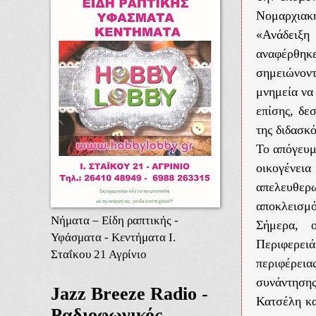
Νομαρχιακ
«Ανάδειξη
αναφέρθηκ
σημειώνοντ
μνημεία να
επίσης, δε
της διδασκό
Το απόγευμ
οικογένεια
απελευθερ
αποκλεισμό
Νήματα – Είδη ραπτικής -
Σήμερα, 
Υφάσματα - Κεντήματα Ι.
Περιφερει
Σταΐκου 21 Αγρίνιο
περιφέρει
συνάντησης
Jazz Breeze Radio -
Κατσέλη κα
Ραδιοφωνικός