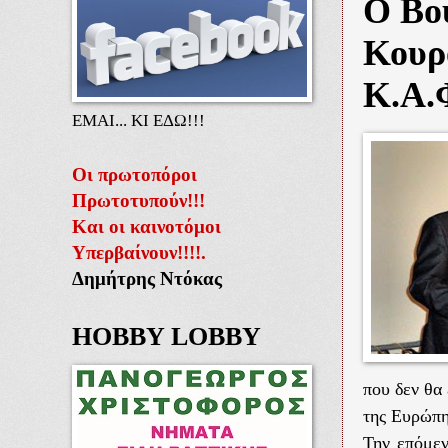
Ο Βο
Κουρ
Κ.Α.
ΕΜΑΙ... ΚΙ ΕΔΩ!!!
Οι πρωτοπόροι
Πρωτοτυπούν!!!
Και οι καινοτόμοι
Υπερβαίνουν!!!!.
Δημήτρης Ντόκας
HOBBY LOBBY
που δεν θα
της Ευρώπη
Την επόμε