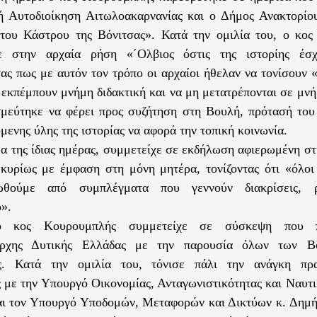
ή Αυτοδιοίκηση Αιτωλοακαρνανίας και ο Δήμος Ανακτορίο
 του Κάστρου της Βόνιτσας». Κατά την ομιλία του, ο κο
ε στην αρχαία ρήση «΄Ολβιος όστις της ιστορίης έσχ
ας πως με αυτόν τον τρόπο οι αρχαίοι ήθελαν να τονίσουν 
 εκπέμπουν μνήμη διδακτική και να μη μετατρέπονται σε μνή
σμεύτηκε να φέρει προς συζήτηση στη Βουλή, πρότασή το
μενης ύλης της ιστορίας να αφορά την τοπική κοινωνία.
α της ίδιας ημέρας, συμμετείχε σε εκδήλωση αφιερωμένη σ
 κυρίως με έμφαση στη μόνη μητέρα, τονίζοντας ότι «όλοι
ωθούμε από συμπλέγματα που γεννούν διακρίσεις, 
».
ο κος Κουρουμπλής συμμετείχε σε σύσκεψη που 
άρχης Δυτικής Ελλάδας με την παρουσία όλων των Β
ας. Κατά την ομιλία του, τόνισε πάλι την ανάγκη πρα
 με την Υπουργό Οικονομίας, Ανταγωνιστικότητας και Ναυτ
ι τον Υπουργό Υποδομών, Μεταφορών και Δικτύων κ. Δημή