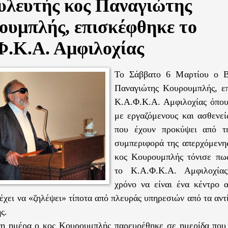
υλευτής κος Παναγιώτης
ουμπλής, επισκέφθηκε το
Φ.Κ.Α. Αμφιλοχίας
Το Σάββατο 6 Μαρτίου ο Β
Παναγιώτης Κουρουμπλής, ε
Κ.Α.Φ.Κ.Α. Αμφιλοχίας όπου
με εργαζόμενους και ασθενεί
που έχουν προκύψει από τη
συμπεριφορά της απερχόμενης
κος Κουρουμπλής τόνισε πως
το Κ.Α.Φ.Κ.Α. Αμφιλοχία
χρόνο να είναι ένα κέντρο 
 έχει να «ζηλέψει» τίποτα από πλευράς υπηρεσιών από τα αντ
ς.
νη ημέρα ο κος Κουρουμπλής παρευρέθηκε σε ημερίδα που