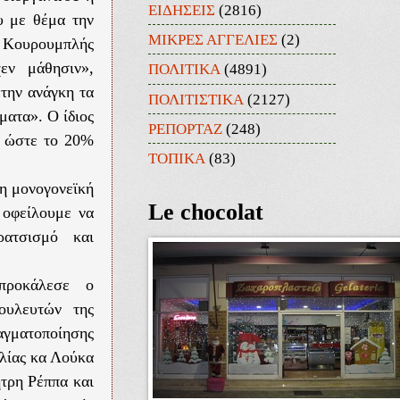
ΕΙΔΗΣΕΙΣ
(2816)
υ με θέμα την
ΜΙΚΡΕΣ ΑΓΓΕΛΙΕΣ
(2)
ς Κουρουμπλής
εν μάθησιν»,
ΠΟΛΙΤΙΚΑ
(4891)
«την ανάγκη τα
ΠΟΛΙΤΙΣΤΙΚΑ
(2127)
ματα». Ο ίδιος
ΡΕΠΟΡΤΑΖ
(248)
υ ώστε το 20%
ΤΟΠΙΚΑ
(83)
τη μονογονεϊκή
Le chocolat
 οφείλουμε να
ρατσισμό και
προκάλεσε ο
ουλευτών της
γματοποίησης
ιλίας κα Λούκα
τρη Ρέππα και