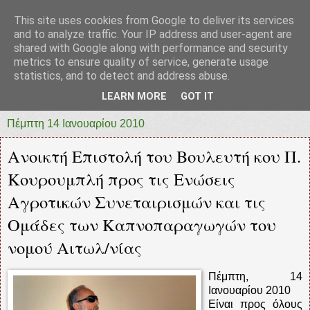
This site uses cookies from Google to deliver its services
prototypia
and to analyze traffic. Your IP address and user-agent are
shared with Google along with performance and security
metrics to ensure quality of service, generate usage
"ΠΡΩΤΟΤΥΠΙΑ" * ΑΝΕΞΑΡΤΗΤΗ-ΗΛΕΚΤΡΟΝΙΚΗ-
statistics, and to detect and address abuse.
ΕΦΗΜΕΡΙΔΑ * ΔΥΤΙΚΗΣ ΕΛΛΑΔΑΣ
LEARN MORE
GOT IT
Πέμπτη 14 Ιανουαρίου 2010
Ανοικτή Επιστολή του Βουλευτή κου Π.
Κουρουμπλή προς τις Ενώσεις
Αγροτικών Συνεταιρισμών και τις
Ομάδες των Καπνοπαραγωγών του
νομού Αιτωλ/νίας
Πέμπτη, 14
Ιανουαρίου 2010
Είναι προς όλους