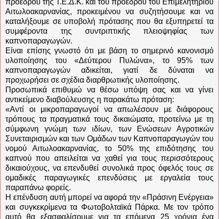
προέδρου της Τ.Ε.Δ.Κ. και του προέδρου του Επιμελητηρίου
Αιτωλοακαρνανίας, προκειμένου να συζητήσουμε και να
καταλήξουμε σε υποβολή πρότασης που θα εξυπηρετεί τα
συμφέροντα της συντριπτικής πλειοψηφίας των
καπνοπαραγωγών.
Είναι επίσης γνωστό ότι με βάση το σημερινό κανονισμό
υλοποίησης του «Δεύτερου Πυλώνα», το 95% των
καπνοπαραγωγών αδικείται, γιατί δε δύναται να
προχωρήσει σε σχέδια διαρθρωτικής υλοποίησης.
Προσωπικά επιθυμώ να θέσω υπόψη σας και να γίνει
αντικείμενο διαβούλευσης η παρακάτω πρόταση:
«Αντί οι μικροπαραγωγοί να απωλέσουν με διάφορους
τρόπους τα πραγματικά τους δικαιώματα, προτείνω με τη
σύμφωνη γνώμη των ιδίων, των Ενώσεων Αγροτικών
Συνεταιρισμών και των Ομάδων των Καπνοπαραγωγών του
νομού Αιτωλοακαρνανίας, το 50% της επιδότησης του
καπνού που απειλείται να χαθεί για τους περισσότερους
δικαιούχους, να επενδυθεί συνολικά προς όφελός τους σε
ομαδικές παραγωγικές επενδύσεις με εργαλεία τους
παραπάνω φορείς.
Η επένδυση αυτή μπορεί να αφορά την «Πράσινη Ενέργεια»
και συγκεκρίμενα τα Φωτοβολταϊκά Πάρκα. Με τον τρόπο
αυτό θα εξασφαλίσουμε για τα επόμενα 25 χρόνια ένα