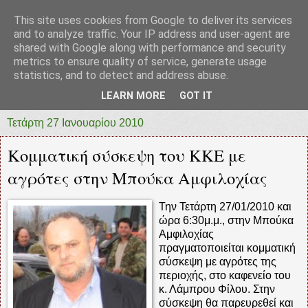
This site uses cookies from Google to deliver its services
prototypia
and to analyze traffic. Your IP address and user-agent are
shared with Google along with performance and security
metrics to ensure quality of service, generate usage
"ΠΡΩΤΟΤΥΠΙΑ" * ΑΝΕΞΑΡΤΗΤΗ-ΗΛΕΚΤΡΟΝΙΚΗ-
statistics, and to detect and address abuse.
ΕΦΗΜΕΡΙΔΑ * ΔΥΤΙΚΗΣ ΕΛΛΑΔΑΣ
LEARN MORE
GOT IT
Τετάρτη 27 Ιανουαρίου 2010
Κομματική σύσκεψη του ΚΚΕ με
αγρότες στην Μπούκα Αμφιλοχίας
Την Τετάρτη 27/01/2010 και
ώρα 6:30μ.μ., στην Μπούκα
Αμφιλοχίας
πραγματοποιείται κομματική
σύσκεψη με αγρότες της
περιοχής, στο καφενείο του
κ. Λάμπρου Φίλου. Στην
σύσκεψη θα παρευρεθεί και