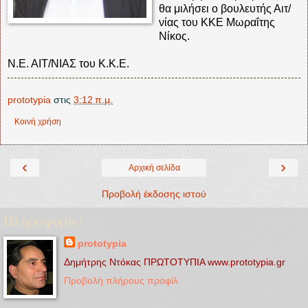
θα μιλήσει ο βουλευτής Αιτ/
νίας του ΚΚΕ Μωραΐτης
Νίκος.
Ν.Ε. ΑΙΤ/ΝΙΑΣ του Κ.Κ.Ε.
prototypia
στις
3:12 π.μ.
Κοινή χρήση
‹
›
Αρχική σελίδα
Προβολή έκδοσης ιστού
Πληροφορίες
prototypia
Δημήτρης Ντόκας ΠΡΩΤΟΤΥΠΙΑ www.prototypia.gr
Προβολή πλήρους προφίλ