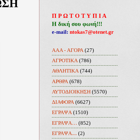
ΩΣΗ
Π Ρ Ω Τ Ο Τ Υ Π Ι Α
Η δική σου φωνή!!!
e-mail:
ntokas7@otenet.gr
ΑΑΑ - ΑΓΟΡΑ
(27)
ΑΓΡΟΤΙΚΑ
(786)
ΑΘΛΗΤΙΚΑ
(744)
ΑΡΘΡΑ
(678)
ΑΥΤΟΔΙΟΙΚΗΣΗ
(5570)
ΔΙΑΦΟΡΑ
(6627)
ΕΓΡΑΨΑ
(1510)
ΕΓΡΑΨΑ…
(852)
ΕΓΡΑΨΑ....
(2)