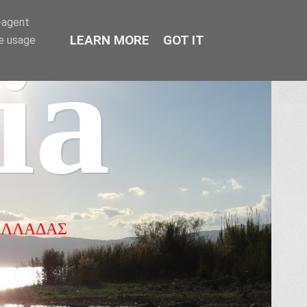
r-agent
LEARN MORE
GOT IT
te usage
ia
ΕΛΛΑΔΑΣ