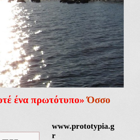
ποτέ ένα πρωτότυπο»
Όσσο
www.prototypia.g
r