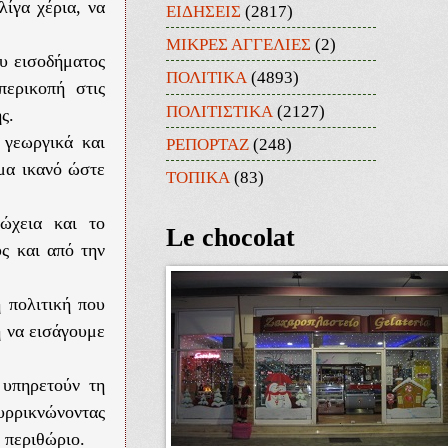
ίγα χέρια, να
ΕΙΔΗΣΕΙΣ
(2817)
ΜΙΚΡΕΣ ΑΓΓΕΛΙΕΣ
(2)
υ εισοδήματος
ΠΟΛΙΤΙΚΑ
(4893)
περικοπή στις
ΠΟΛΙΤΙΣΤΙΚΑ
(2127)
ς.
 γεωργικά και
ΡΕΠΟΡΤΑΖ
(248)
ημα ικανό ώστε
ΤΟΠΙΚΑ
(83)
ώχεια και το
Le chocolat
υς και από την
η πολιτική που
η να εισάγουμε
 υπηρετούν τη
υρρικνώνοντας
 περιθώριο.