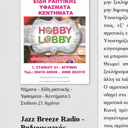
μην ξεκληρ
μην δημιου
Υποστηρίζε
τους, εξ’
αγροτικές 
Υποστηρίζε
κτηνοτροφι
να μπορούν
Θεωρεί απ
ξεκλήρισμα
άλλη τα λα
Ο αγροτικό
Νήματα – Είδη ραπτικής -
οδηγεί στο
Υφάσματα - Κεντήματα Ι.
αγροτικά κ
Σταΐκου 21 Αγρίνιο
Κοινή πρέπ
Jazz Breeze Radio -
συγκέντρωσ
τους αγρότ
Ραδιοφωνικός