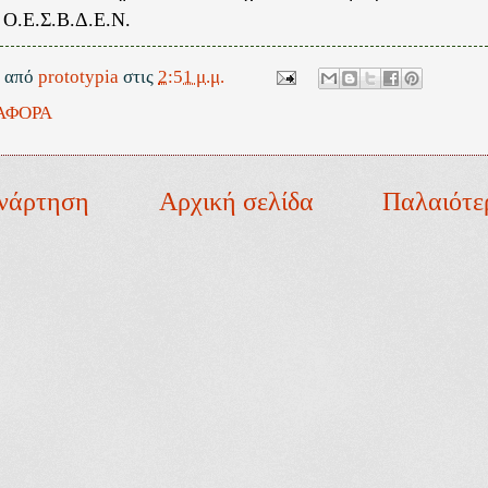
ς Ο.Ε.Σ.Β.Δ.Ε.Ν.
ε από
prototypia
στις
2:51 μ.μ.
ΑΦΟΡΑ
νάρτηση
Αρχική σελίδα
Παλαιότε