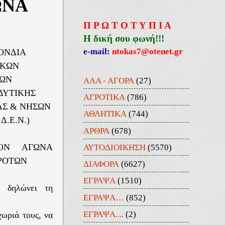
ΩΝΑ
Π Ρ Ω Τ Ο Τ Υ Π Ι Α
Η δική σου φωνή!!!
e-mail:
ntokas7@otenet.gr
ΟΝΔΙΑ
ΙΚΩΝ
ΓΩΝ
ΑΑΑ - ΑΓΟΡΑ
(27)
ΔΥΤΙΚΗΣ
ΑΓΡΟΤΙΚΑ
(786)
Σ & ΝΗΣΩΝ
ΑΘΛΗΤΙΚΑ
(744)
.Δ.Ε.Ν.)
ΑΡΘΡΑ
(678)
ΑΥΤΟΔΙΟΙΚΗΣΗ
(5570)
ΟΝ ΑΓΩΝΑ
ΡΟΤΩΝ
ΔΙΑΦΟΡΑ
(6627)
ΕΓΡΑΨΑ
(1510)
ς δηλώνει τη
ΕΓΡΑΨΑ…
(852)
ΕΓΡΑΨΑ....
(2)
χωριά τους, να