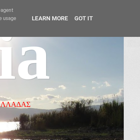
r-agent
LEARN MORE
GOT IT
te usage
ia
ΕΛΛΑΔΑΣ