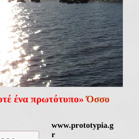
ποτέ ένα πρωτότυπο»
Όσσο
www.prototypia.g
r