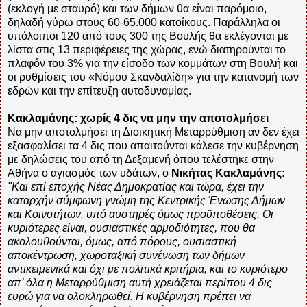
(εκλογή με σταυρό) και των δήμων θα είναι παρόμοιο,
δηλαδή γύρω στους 60-65.000 κατοίκους. Παράλληλα οι
υπόλοιποι 120 από τους 300 της Βουλής θα εκλέγονται με
λίστα στις 13 περιφέρειες της χώρας, ενώ διατηρούνται το
πλαφόν του 3% για την είσοδο των κομμάτων στη Βουλή και
οι ρυθμίσεις του «Νόμου Σκανδαλίδη» για την κατανομή των
εδρών και την επίτευξη αυτοδυναμίας.
Κακλαμάνης: χωρίς 4 δις να μην την αποτολμήσει
Να μην αποτολμήσει τη Διοικητική Μεταρρύθμιση αν δεν έχει
εξασφαλίσει τα 4 δις που απαιτούνται κάλεσε την κυβέρνηση
με δηλώσεις του από τη Δεξαμενή όπου τελέστηκε στην
Αθήνα ο αγιασμός των υδάτων, ο
Νικήτας Κακλαμάνης:
"Και επί εποχής Νέας Δημοκρατίας και τώρα, έχει την
καταρχήν σύμφωνη γνώμη της Κεντρικής Ένωσης Δήμων
και Κοινοτήτων, υπό αυστηρές όμως προϋποθέσεις. Οι
κυριότερες είναι, ουσιαστικές αρμοδιότητες, που θα
ακολουθούνται, όμως, από πόρους, ουσιαστική
αποκέντρωση, χωροταξική συνένωση των δήμων
αντικειμενικά και όχι με πολιτικά κριτήρια, και το κυριότερο
απ’ όλα η Μεταρρύθμιση αυτή χρειάζεται περίπου 4 δις
ευρώ για να ολοκληρωθεί. Η κυβέρνηση πρέπει να