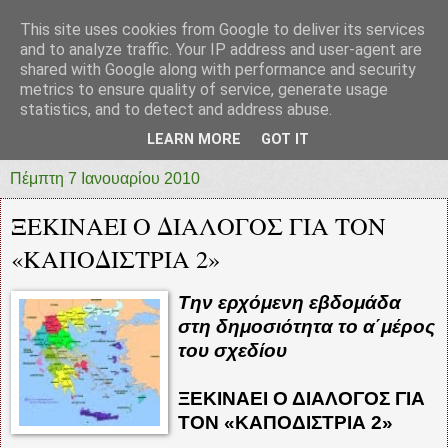
This site uses cookies from Google to deliver its services
prototypia
and to analyze traffic. Your IP address and user-agent are
shared with Google along with performance and security
metrics to ensure quality of service, generate usage
"ΠΡΩΤΟΤΥΠΙΑ" * ΑΝΕΞΑΡΤΗΤΗ-ΗΛΕΚΤΡΟΝΙΚΗ-
statistics, and to detect and address abuse.
ΕΦΗΜΕΡΙΔΑ * ΔΥΤΙΚΗΣ ΕΛΛΑΔΑΣ
LEARN MORE
GOT IT
Πέμπτη 7 Ιανουαρίου 2010
ΞΕΚΙΝΑΕΙ Ο ΔΙΑΛΟΓΟΣ ΓΙΑ ΤΟΝ
«ΚΑΠΟΔΙΣΤΡΙΑ 2»
Την ερχόμενη εβδομάδα
στη δημοσιότητα το α΄μέρος
του σχεδίου
ΞΕΚΙΝΑΕΙ Ο ΔΙΑΛΟΓΟΣ ΓΙΑ
ΤΟΝ «ΚΑΠΟΔΙΣΤΡΙΑ 2»