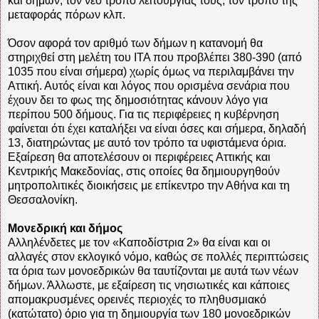
και δήμων, τον νέο τρόπο λειτουργίας τους, τον τρόπο της
μεταφοράς πόρων κλπ.
Όσον αφορά τον αριθμό των δήμων η κατανομή θα
στηριχθεί στη μελέτη του ΙΤΑ που προβλέπει 380-390 (από
1035 που είναι σήμερα) χωρίς όμως να περιλαμβάνει την
Αττική. Αυτός είναι και λόγος που ορισμένα σενάρια που
έχουν δει το φως της δημοσιότητας κάνουν λόγο για
περίπου 500 δήμους. Για τις περιφέρειες η κυβέρνηση
φαίνεται ότι έχει καταλήξει να είναι όσες και σήμερα, δηλαδή
13, διατηρώντας με αυτό τον τρόπο τα υφιστάμενα όρια.
Εξαίρεση θα αποτελέσουν οι περιφέρειες Αττικής και
Κεντρικής Μακεδονίας, στις οποίες θα δημιουργηθούν
μητροπολιτικές διοικήσεις με επίκεντρο την Αθήνα και τη
Θεσσαλονίκη.
Μονεδρική και δήμος
Αλληλένδετες με τον «Καποδίστρια 2» θα είναι και οι
αλλαγές στον εκλογικό νόμο, καθώς σε πολλές περιπτώσεις
τα όρια των μονοεδρικών θα ταυτίζονται με αυτά των νέων
δήμων. Άλλωστε, με εξαίρεση τις νησιωτικές και κάποιες
απομακρυσμένες ορεινές περιοχές το πληθυσμιακό
(κατώτατο) όριο για τη δημιουργία των 180 μονοεδρικών