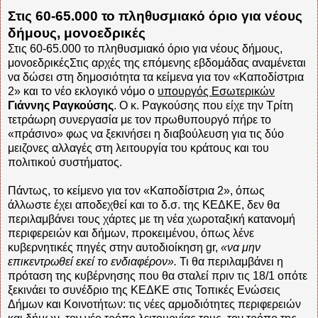
Στις 60-65.000 το πληθυσμιακό όριο για νέους
δήμους, μονοεδρικές
Στις 60-65.000 το πληθυσμιακό όριο για νέους δήμους,
μονοεδρικέςΣτις αρχές της επόμενης εβδομάδας αναμένεται
να δώσει στη δημοσιότητα τα κείμενα για τον «Καποδίστρια
2» και το νέο εκλογικό νόμο ο
υπουργός Εσωτερικών
Γιάννης Ραγκούσης
. Ο κ. Ραγκούσης που είχε την Τρίτη
τετράωρη συνεργασία με τον πρωθυπουργό πήρε το
«πράσινο» φως να ξεκινήσει η διαβούλευση για τις δύο
μειζονες αλλαγές στη λειτουργία του κράτους και του
πολιτικού συστήματος.
Πάντως, το κείμενο για τον «Καποδίστρια 2», όπως
άλλωστε έχει αποδεχθεί και το δ.σ. της ΚΕΔΚΕ, δεν θα
περιλαμβάνει τους χάρτες με τη νέα χωροταξική κατανομή
περιφερειών και δήμων, προκειμένου, όπως λένε
κυβερνητικές πηγές στην αυτοδιοίκηση gr,
«να μην
επικεντρωθεί εκεί το ενδιαφέρον».
Τι θα περιλαμβάνει η
πρόταση της κυβέρνησης που θα σταλεί πριν τις 18/1 οπότε
ξεκινάει το συνέδριο της ΚΕΔΚΕ στις Τοπικές Ενώσεις
Δήμων και Κοινοτήτων: τις νέες αρμοδιότητες περιφερειών