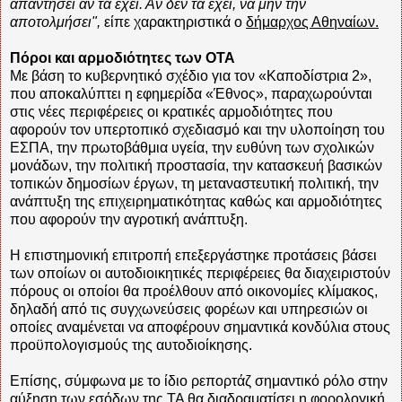
απαντήσει αν τα έχει. Αν δεν τα έχει, να μην την
αποτολμήσει",
είπε χαρακτηριστικά ο
δήμαρχος Αθηναίων.
Πόροι και αρμοδιότητες των OTA
Με βάση το κυβερνητικό σχέδιο για τον «Kαποδίστρια 2»,
που αποκαλύπτει η εφημερίδα «Έθνος», παραχωρούνται
στις νέες περιφέρειες οι κρατικές αρμοδιότητες που
αφορούν τον υπερτοπικό σχεδιασμό και την υλοποίηση του
EΣΠA, την πρωτοβάθμια υγεία, την ευθύνη των σχολικών
μονάδων, την πολιτική προστασία, την κατασκευή βασικών
τοπικών δημοσίων έργων, τη μεταναστευτική πολιτική, την
ανάπτυξη της επιχειρηματικότητας καθώς και αρμοδιότητες
που αφορούν την αγροτική ανάπτυξη.
H επιστημονική επιτροπή επεξεργάστηκε προτάσεις βάσει
των οποίων οι αυτοδιοικητικές περιφέρειες θα διαχειριστούν
πόρους οι οποίοι θα προέλθουν από οικονομίες κλίμακος,
δηλαδή από τις συγχωνεύσεις φορέων και υπηρεσιών οι
οποίες αναμένεται να αποφέρουν σημαντικά κονδύλια στους
προϋπολογισμούς της αυτοδιοίκησης.
Eπίσης, σύμφωνα με το ίδιο ρεπορτάζ σημαντικό ρόλο στην
αύξηση των εσόδων της TA θα διαδραματίσει η φορολογική