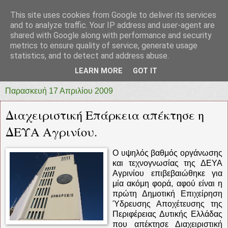
This site uses cookies from Google to deliver its services
prototypia
and to analyze traffic. Your IP address and user-agent are
shared with Google along with performance and security
metrics to ensure quality of service, generate usage
"ΠΡΩΤΟΤΥΠΙΑ" * ΑΝΕΞΑΡΤΗΤΗ-ΗΛΕΚΤΡΟΝΙΚΗ-
statistics, and to detect and address abuse.
ΕΦΗΜΕΡΙΔΑ * ΔΥΤΙΚΗΣ ΕΛΛΑΔΑΣ
LEARN MORE
GOT IT
Παρασκευή 17 Απριλίου 2009
Διαχειριστική Επάρκεια απέκτησε η
ΔΕΥΑ Αγρινίου.
Ο υψηλός βαθμός οργάνωσης
και τεχνογνωσίας της ΔΕΥΑ
Αγρινίου επιβεβαιώθηκε για
μία ακόμη φορά, αφού είναι η
πρώτη Δημοτική Επιχείρηση
Ύδρευσης Αποχέτευσης της
Περιφέρειας Δυτικής Ελλάδας
που απέκτησε Διαχειριστική