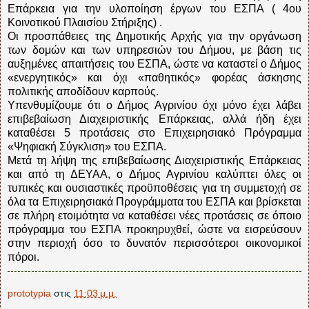
Επάρκεια για την υλοποίηση έργων του ΕΣΠΑ ( 4ου
Κοινοτικού Πλαισίου Στήριξης) .
Οι προσπάθειες της Δημοτικής Αρχής για την οργάνωση
των δομών και των υπηρεσιών του Δήμου, με βάση τις
αυξημένες απαιτήσεις του ΕΣΠΑ, ώστε να καταστεί ο Δήμος
«ενεργητικός» και όχι «παθητικός» φορέας άσκησης
πολιτικής αποδίδουν καρπούς.
Υπενθυμίζουμε ότι ο Δήμος Αγρινίου όχι μόνο έχει λάβει
επιβεβαίωση Διαχειριστικής Επάρκειας, αλλά ήδη έχει
καταθέσει 5 προτάσεις στο Επιχειρησιακό Πρόγραμμα
«Ψηφιακή Σύγκλιση» του ΕΣΠΑ.
Μετά τη λήψη της επιβεβαίωσης Διαχειριστικής Επάρκειας
και από τη ΔΕΥΑΑ, ο Δήμος Αγρινίου καλύπτει όλες οι
τυπικές και ουσιαστικές προϋποθέσεις για τη συμμετοχή σε
όλα τα Επιχειρησιακά Προγράμματα του ΕΣΠΑ και βρίσκεται
σε πλήρη ετοιμότητα να καταθέσει νέες προτάσεις σε όποιο
πρόγραμμα του ΕΣΠΑ προκηρυχθεί, ώστε να εισρεύσουν
στην περιοχή όσο το δυνατόν περισσότεροι οικονομικοί
πόροι.
prototypia
στις
11:03 μ.μ.