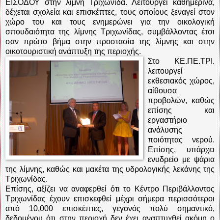
ΕΙΣΟΔΟΥ στην λίμνη Τριχωνίδα. Λειτουργεί καθημερινά,
δέχεται σχολεία και επισκέπτες, τους οποίους ξεναγεί στον
χώρο του και τους ενημερώνει για την οικολογική
σπουδαιότητα της λίμνης Τριχωνίδας, συμβάλλοντας έτσι
σαν πρώτο βήμα στην προστασία της λίμνης και στην
οικοτουριστική ανάπτυξη της περιοχής.
Στο ΚΕ.ΠΕ.ΤΡΙ.
λειτουργεί
εκθεσιακός χώρος,
αίθουσα
προβολών, καθώς
επίσης και
εργαστήριο
ανάλυσης
ποιότητας νερού.
Επίσης, υπάρχει
ενυδρείο με ψάρια
της λίμνης, καθώς και μακέτα της υδρολογικής λεκάνης της
Τριχωνίδας.
Επίσης, αξίζει να αναφερθεί ότι το Κέντρο Περιβάλλοντος
Τριχωνίδας έχουν επισκεφθεί μέχρι σήμερα περισσότεροι
από 10,000 επισκέπτες, γεγονός πολύ σημαντικό,
δεδομένου ότι στην περιοχή δεν έχει αναπτυχθεί ακόμη ο