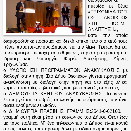
διοργανώθηκε
ημερίδα με θέμα
«ΤΡΙΧΩΝΙΔΑ:ΤΟΠ
ΟΣ ΑΝΟΙΧΤΟΣ
ΣΤΗ ΒΙΩΣΙΜΗ
ΑΝΑΠΤΥΞΗ»,
κατά την οποία
διαμορφώθηκε πόρισμα και διεκδικητικό πλαίσιο από τους
πέντε παρατριχώνιους Δήμους για την λίμνη Τριχωνίδα και
την ευρύτερη περιοχή και τέθηκε ως κύρια προτεραιότητα η
ίδρυση και λειτουργία Φορέα Διαχείρισης Λίμνης
Τριχωνίδας.
o ΥΛΟΠΟΙΗΣΗ ΠΡΟΓΡΑΜΜΑΤΩΝ ΑΝΑΚΥΚΛΩΣΗΣ με
διαλογή στην πηγή. Στο Δήμο Θεστιέων γίνεται πραγματική
ανακύκλωση με διαλογή στην πηγή και στα εξής υλικά:
χαρτί- μπαταρίες - ηλεκτρικές και ηλεκτρονικές συσκευές.
o ΔΗΜΙΟΥΡΓΙΑ ΚΕΝΤΡΟΥ ΑΝΑΚΥΚΛΩΣΗΣ. Το κέντρο
λειτουργεί ως σταθμός συλλογής μεταφόρτωσης των άνω
ανακυκλούμενων υλικών.
o ΔΗΜΙΟΥΡΓΙΑ ΠΡΑΣΙΝΗΣ ΓΡΑΜΜΗΣ:2641-0-62100. Η
γραμμή αυτή είναι μέσο επικοινωνίας του Δήμου Θεστιέων
με τους πολίτες. Μ’ ένα τηλεφώνημα ο Δήμος είναι κοντά
στους πολίτες και παραλαμβάνει με ειδικό όχημα κυρίως τα