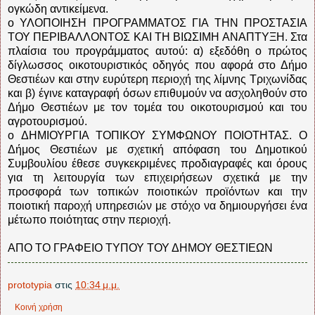
ογκώδη αντικείμενα.
o ΥΛΟΠΟΙΗΣΗ ΠΡΟΓΡΑΜΜΑΤΟΣ ΓΙΑ ΤΗΝ ΠΡΟΣΤΑΣΙΑ
ΤΟΥ ΠΕΡΙΒΑΛΛΟΝΤΟΣ ΚΑΙ ΤΗ ΒΙΩΣΙΜΗ ΑΝΑΠΤΥΞΗ. Στα
πλαίσια του προγράμματος αυτού: α) εξεδόθη ο πρώτος
δίγλωσσος οικοτουριστικός οδηγός που αφορά στο Δήμο
Θεστιέων και στην ευρύτερη περιοχή της λίμνης Τριχωνίδας
και β) έγινε καταγραφή όσων επιθυμούν να ασχοληθούν στο
Δήμο Θεστιέων με τον τομέα του οικοτουρισμού και του
αγροτουρισμού.
o ΔΗΜΙΟΥΡΓΙΑ ΤΟΠΙΚΟΥ ΣΥΜΦΩΝΟΥ ΠΟΙΟΤΗΤΑΣ. Ο
Δήμος Θεστιέων με σχετική απόφαση του Δημοτικού
Συμβουλίου έθεσε συγκεκριμένες προδιαγραφές και όρους
για τη λειτουργία των επιχειρήσεων σχετικά με την
προσφορά των τοπικών ποιοτικών προϊόντων και την
ποιοτική παροχή υπηρεσιών με στόχο να δημιουργήσει ένα
μέτωπο ποιότητας στην περιοχή.
ΑΠΟ ΤΟ ΓΡΑΦΕΙΟ ΤΥΠΟΥ ΤΟΥ ΔΗΜΟΥ ΘΕΣΤΙΕΩΝ
prototypia
στις
10:34 μ.μ.
Κοινή χρήση