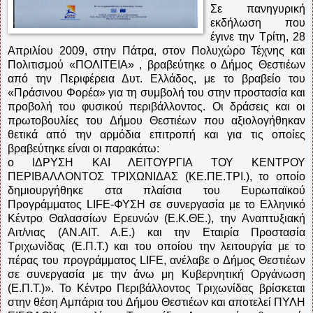
Σε πανηγυρική
εκδήλωση που
έγινε την Τρίτη, 28
Απριλίου 2009, στην Πάτρα, στον Πολυχώρο Τέχνης και
Πολιτισμού «ΠΟΛΙΤΕΙΑ» , βραβεύτηκε ο Δήμος Θεστιέων
από την Περιφέρεια Δυτ. Ελλάδος, με το βραβείο του
«Πράσινου Φορέα» για τη συμβολή του στην προστασία και
προβολή του φυσικού περιβάλλοντος. Οι δράσεις και οι
πρωτοβουλίες του Δήμου Θεστιέων που αξιολογήθηκαν
θετικά από την αρμόδια επιτροπή και για τις οποίες
βραβεύτηκε είναι οι παρακάτω:
o ΙΔΡΥΣΗ ΚΑΙ ΛΕΙΤΟΥΡΓΙΑ ΤΟΥ ΚΕΝΤΡΟΥ
ΠΕΡΙΒΑΛΛΟΝΤΟΣ ΤΡΙΧΩΝΙΔΑΣ (ΚΕ.ΠΕ.ΤΡΙ.), το οποίο
δημιουργήθηκε στα πλαίσια του Ευρωπαϊκού
Προγράμματος LIFE-ΦΥΣΗ σε συνεργασία με το Ελληνικό
Κέντρο Θαλασσίων Ερευνών (Ε.Κ.ΘΕ.), την Αναπτυξιακή
Αιτ/νιας (ΑΝ.ΑΙΤ. Α.Ε.) και την Εταιρία Προστασία
Τριχωνίδας (Ε.Π.Τ.) και του οποίου την λειτουργία με το
πέρας του προγράμματος LIFE, ανέλαβε ο Δήμος Θεστιέων
σε συνεργασία με την άνω μη Κυβερνητική Οργάνωση
(Ε.Π.Τ.)». Το Κέντρο Περιβάλλοντος Τριχωνίδας βρίσκεται
στην θέση Αμπάρια του Δήμου Θεστιέων και αποτελεί ΠΥΛΗ