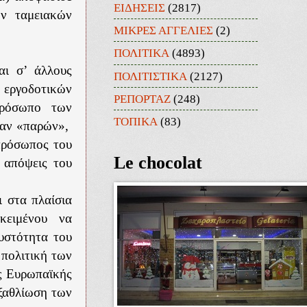
ΕΙΔΗΣΕΙΣ
(2817)
ν ταμειακών
ΜΙΚΡΕΣ ΑΓΓΕΛΙΕΣ
(2)
ΠΟΛΙΤΙΚΑ
(4893)
αι σ’ άλλους
ΠΟΛΙΤΙΣΤΙΚΑ
(2127)
εργοδοτικών
ΡΕΠΟΡΤΑΖ
(248)
ρόσωπο των
ΤΟΠΙΚΑ
(83)
σαν «παρών»,
πρόσωπος του
Le chocolat
 απόψεις του
ι στα πλαίσια
κειμένου να
υστότητα του
 πολιτική των
ης Ευρωπαϊκής
εξαθλίωση των