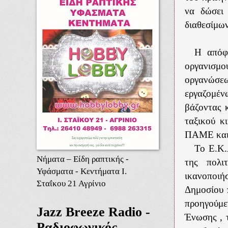
να δώσει
διαθεσίμων
Η απόφ
οργανισμ
οργανώσ
εργαζομέν
βάζοντας κ
ταξικού κ
ΠΑΜΕ και 
Το Ε.Κ.
Νήματα – Είδη ραπτικής -
της πολι
Υφάσματα - Κεντήματα Ι.
ικανοποιή
Σταΐκου 21 Αγρίνιο
Δημοσίου π
προηγούμ
Jazz Breeze Radio -
Ένωσης , 
Ραδιοφωνικός