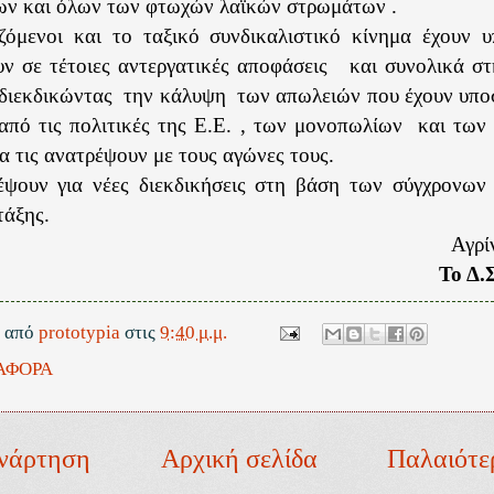
ων και όλων των φτωχών λαϊκών στρωμάτων .
ζόμενοι και το ταξικό συνδικαλιστικό κίνημα έχουν 
ν σε τέτοιες αντεργατικές αποφάσεις
και συνολικά στ
 διεκδικώντας
την κάλυψη
των απωλειών που έχουν υπο
από τις πολιτικές της Ε.Ε. , των μονοπωλίων
και των
να τις ανατρέψουν με τους αγώνες τους.
ψουν για νέες διεκδικήσεις στη βάση των σύγχρονων
τάξης.
Αγρί
Το Δ.
ε από
prototypia
στις
9:40 μ.μ.
ΑΦΟΡΑ
νάρτηση
Αρχική σελίδα
Παλαιότε