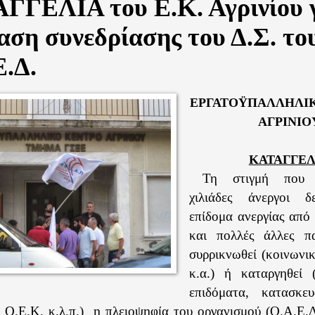
ΓΓΕΛΙΑ του Ε.Κ. Αγρινίου 
ση συνεδρίασης του Δ.Σ. το
Ε.Δ.
ΕΡΓΑΤΟΫΠΑΛΛΗΛΙ
ΑΓΡΙΝΙΟ
ΚΑΤΑΓΓΕΛ
Τη στιγμή που ε
χιλιάδες άνεργοι δ
επίδομα ανεργίας από
και πολλές άλλες π
συρρικνωθεί (κοινωνι
κ.α.) ή καταργηθεί (
επιδόματα, κατασκε
Ο.Ε.Κ. κ.λ.π.)
η πλειοψηφία του οργανισμού (Ο.Α.Ε.Δ