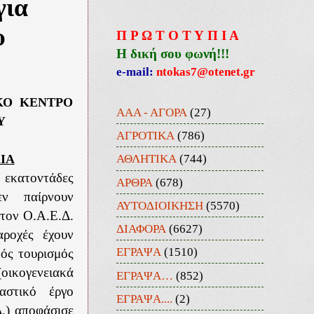
για
υ
Π Ρ Ω Τ Ο Τ Υ Π Ι Α
Η δική σου φωνή!!!
e-mail:
ntokas7@otenet.gr
ΚΟ ΚΕΝΤΡΟ
ΑΑΑ - ΑΓΟΡΑ
(27)
Υ
ΑΓΡΟΤΙΚΑ
(786)
ΑΘΛΗΤΙΚΑ
(744)
ΙΑ
κατοντάδες
ΑΡΘΡΑ
(678)
εν παίρνουν
ΑΥΤΟΔΙΟΙΚΗΣΗ
(5570)
 τον Ο.Α.Ε.Δ.
ΔΙΑΦΟΡΑ
(6627)
αροχές έχουν
ΕΓΡΑΨΑ
(1510)
κός τουρισμός
οικογενειακά
ΕΓΡΑΨΑ…
(852)
υαστικό έργο
ΕΓΡΑΨΑ....
(2)
.) αποφάσισε