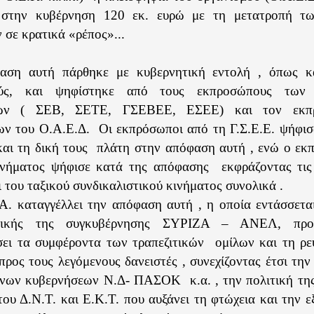
 στην κυβέρνηση 120 εκ. ευρώ με τη μετατροπή τω
 σε κρατικά «ρέπος»...
αση αυτή πάρθηκε με κυβερνητική εντολή , όπως κ
ούς, και ψηφίστηκε από τους εκπροσώπους των 
εων ( ΣΕΒ, ΣΕΤΕ, ΓΣΕΒΕΕ, ΕΣΕΕ) και τον εκπ
ων του Ο.Α.Ε.Δ.
Οι εκπρόσωποι από τη Γ.Σ.Ε.Ε. ψήφι
αι τη δική τους
πλάτη στην απόφαση αυτή , ενώ ο εκ
ινήματος ψήφισε κατά της απόφασης
εκφράζοντας τις
του ταξικού συνδικαλιστικού κινήματος συνολικά .
Α. καταγγέλλει την απόφαση αυτή , η οποία εντάσσετα
τικής της συγκυβέρνησης ΣΥΡΙΖΑ – ΑΝΕΛ, προ
σει τα συμφέροντα των τραπεζιτικών
ομίλων και τη ρε
ρος τους λεγόμενους δανειστές , συνεχίζοντας έτσι την
ενων κυβερνήσεων Ν.Δ- ΠΑΣΟΚ
κ.α. , την πολιτική τ
του Δ.Ν.Τ. και Ε.Κ.Τ. που αυξάνει τη φτώχεια και την 