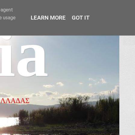
r-agent
LEARN MORE
GOT IT
te usage
ia
ΕΛΛΑΔΑΣ