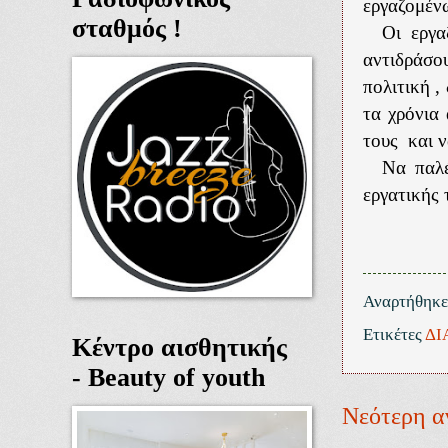
εργαζομέν
σταθμός !
Οι εργα
αντιδράσου
πολιτική ,
τα χρόνια 
τους
και 
Να παλέ
εργατικής 
Αναρτήθηκ
Ετικέτες
ΔΙ
Κέντρο αισθητικής
- Beauty of youth
Νεότερη α