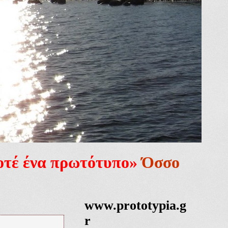
ποτέ ένα πρωτότυπο»
Όσσο
www.prototypia.g
r