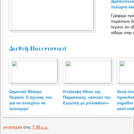
Δραπετσών
πελώρια λα
Γράφαμε πριν
παράπονα δ
λέγανε ότι 
σίδερα στην 
Διεθνή-Πολιτιστικά
Δημοτικό Θέατρο
H έκλειψη Ηλίου της
Αυτά είνα
Πειραιά: Ο αγώνας του
Παρασκευής «απειλεί την
προειδο
για να συνεχίσει να
Ευρώπη με μπλακάουτ»
σημάδια
λειτουργεί
κατά πλ
prototypia
στις
7:38 μ.μ.