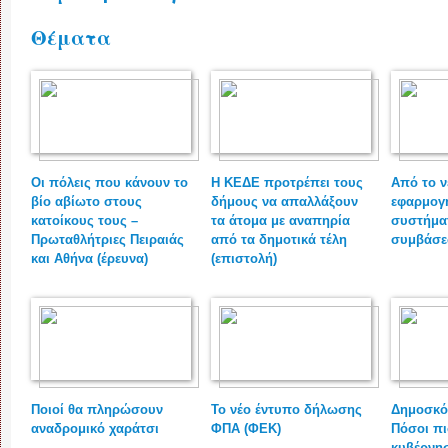
Θέματα
Οι πόλεις που κάνουν το
Η ΚΕΔΕ προτρέπει τους
Από το ν
βίο αβίωτο στους
δήμους να απαλλάξουν
εφαρμογή
κατοίκους τους –
τα άτομα με αναπηρία
συστήμα
Πρωταθλήτριες Πειραιάς
από τα δημοτικά τέλη
συμβάσ
και Αθήνα (έρευνα)
(επιστολή)
Ποιοί θα πληρώσουν
Το νέο έντυπο δήλωσης
Δημοσκό
αναδρομικό χαράτσι
ΦΠΑ (ΦΕΚ)
Πόσοι πι
κυβέρνη