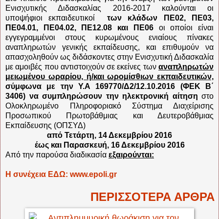
Ενισχυτικής Διδασκαλίας 2016-2017 καλούνται οι
υποψήφιοι εκπαιδευτικοί
των κλάδων ΠΕ02, ΠΕ03,
ΠΕ04.01, ΠΕ04.02, ΠΕ12.08 και ΠΕ06
οι οποίοι είναι
εγγεγραμμένοι στους κυρωμένους ενιαίους πίνακες
αναπληρωτών γενικής εκπαίδευσης, και επιθυμούν να
απασχοληθούν ως διδάσκοντες στην Ενισχυτική Διδασκαλία
με αμοιβές που αντιστοιχούν σε εκείνες των
αναπληρωτών
μειωμένου ωραρίου, ή/και ωρομίσθιων εκπαιδευτικών,
σύμφωνα με την Υ.Α 169770/Δ2/12.10.2016 (ΦΕΚ Β΄
3406) να συμπληρώσουν την ηλεκτρονική αίτηση
στο
Ολοκληρωμένο Πληροφοριακό Σύστημα Διαχείρισης
Προσωπικού Πρωτοβάθμιας και Δευτεροβάθμιας
Εκπαίδευσης (ΟΠΣΥΔ)
από Τετάρτη, 14 Δεκεμβρίου 2016
έως και Παρασκευή, 16 Δεκεμβρίου 2016
Από την παρούσα διαδικασία
εξαιρούνται:
Η συνέχεια ΕΔΩ: www.epoli.gr
ΠΕΡΙΣΣΟΤΕΡΑ ΑΡΘΡΑ