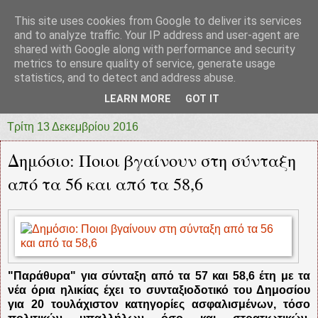
This site uses cookies from Google to deliver its services
prototypia
and to analyze traffic. Your IP address and user-agent are
shared with Google along with performance and security
metrics to ensure quality of service, generate usage
"ΠΡΩΤΟΤΥΠΙΑ" * ΑΝΕΞΑΡΤΗΤΗ-ΗΛΕΚΤΡΟΝΙΚΗ-
statistics, and to detect and address abuse.
ΕΦΗΜΕΡΙΔΑ * ΔΥΤΙΚΗΣ ΕΛΛΑΔΑΣ
LEARN MORE
GOT IT
Τρίτη 13 Δεκεμβρίου 2016
Δημόσιο: Ποιοι βγαίνουν στη σύνταξη
από τα 56 και από τα 58,6
"Παράθυρα" για σύνταξη από τα 57 και 58,6 έτη με τα
νέα όρια ηλικίας έχει το συνταξιοδοτικό του Δημοσίου
για 20 τουλάχιστον κατηγορίες ασφαλισμένων, τόσο