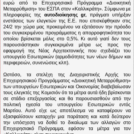
ευρώ από το Επιχειρησιακό Πρόγραμμα «Διοικητική
Μεταρρύθμιση» του ΕΣΠΑ στον «Καλλικράτη». Σύμφωνα με
πληροφορίες της
αυτοδιοίκησης gr,
πράγματι υπήρξαν
ενστάσεις των ελεγκτών της Ε.Ε. που επισκέφθηκαν στις
24/2 την χώρα μας προκειμένου να εξετάσουν την πρόοδο
του συγκεκριμένου προγράμματος η απορροφητικότητα του
οποίου βρίσκεται μόλις στο 0,5%. Κι αυτό γιατί δεν τους
παρουσιάστηκαν συγκεκριμένα μέτρα ως προς την
εφαρμογή της Νέας Αρχιτεκτονικής που σχεδιάζει του
υπουργείο Εσωτερικών (αρμοδιότητες των νέων δήμων και
περιφερειών, συνενώσεις κλπ).
Ωστόσο, τα στελέχη της Διαχειριστικής Αρχής του
Επιχειρησιακού Προγράμματος «Διοικητική Μεταρρύθμιση»
των υπουργείων Εσωτερικών και Οικονομίας διαβεβαίωσαν
τους ελεγκτές της Κομισιόν ότι τα μέτρα αυτά ήδη βρίσκονται
σε στάδιο επεξεργασίας και θα παρουσιασθούν από την
πολιτική ηγεσία του υπουργείου Εσωτερικών εντός
Μαρτίου. Αυτό είχε ως αποτέλεσμα να καταφέρουν να
εξασφαλίσουν καταρχήν μια παράταση και κατά δεύτερον
την υπόσχεση να δοθεί το δικαίωμα των αλλαγών στο
Επιχειρησιακό Πρόγραμμα, εφόσον τα μέτρα για τον