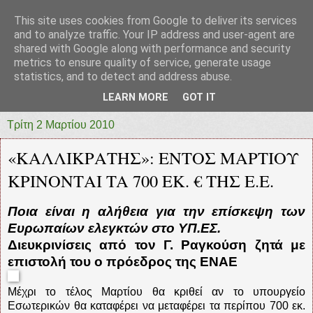
This site uses cookies from Google to deliver its services
prototypia
and to analyze traffic. Your IP address and user-agent are
shared with Google along with performance and security
metrics to ensure quality of service, generate usage
"ΠΡΩΤΟΤΥΠΙΑ" * ΑΝΕΞΑΡΤΗΤΗ-ΗΛΕΚΤΡΟΝΙΚΗ-
statistics, and to detect and address abuse.
ΕΦΗΜΕΡΙΔΑ * ΔΥΤΙΚΗΣ ΕΛΛΑΔΑΣ
LEARN MORE
GOT IT
Τρίτη 2 Μαρτίου 2010
«ΚΑΛΛΙΚΡΑΤΗΣ»: ΕΝΤΟΣ ΜΑΡΤΙΟΥ
ΚΡΙΝΟΝΤΑΙ TA 700 ΕΚ. € ΤΗΣ Ε.Ε.
Ποια είναι η αλήθεια για την επίσκεψη των
Ευρωπαίων ελεγκτών στο ΥΠ.ΕΣ.
Διευκρινίσεις από τον Γ. Ραγκούση ζητά με
επιστολή του ο πρόεδρος της ΕΝΑΕ
Μέχρι το τέλος Μαρτίου θα κριθεί αν το υπουργείο
Εσωτερικών θα καταφέρει να μεταφέρει τα περίπου 700 εκ.