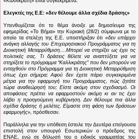
«Καλλικράτη» είναι συγκεκριμένα.
Ελεγκτές της Ε.Ε: «δεν θέλουμε άλλα σχέδια δράσης»
Υπενθυμίζεται ότι το θέμα άνοιξε με δημοσίευμα της
εφημερίδας «Το Βήμα» την Κυριακή (28/2) σύμφωνα με το
οποίο τα στελέχη της Ε.Ε. υποστήριξαν ότι «
δεν υπάρχει
ανάγκη αλλαγής του Επιχειρησιακού Προγράμματος για τη
Διοικητική Μεταρρύθμιση….Μπορεί να στηρίξει ως έχει τις
πολιτικές σας. Τι δράσεις θέλετε να αναπτύξετε για να
στηρίξετε το πρόγραμμα “Καλλικράτης” που δεν μπορούν να
ενταχθούν στο Πρόγραμμα για τη Διοικητική Μεταρρύθμιση
όπως έχει σήμερα; Αφού δεν έχετε πάρει συγκεκριμένα
μέτρα για την εφαρμογή του Προγράμματος, πώς ζητάτε
τώρα αναθεώρησή του; Είστε ακόμη στον σχεδιασμό. Οι
αποφάσεις πρέπει να εφαρμοστούν ακόμη κι αν τις έχει
λάβει η προηγούμενη κυβέρνηση. Δεν θέλουμε πια άλλα
σχέδια δράσης ή μελέτες. Είμαστε στη φάση των δράσεων
εφαρμογής»,
πρόσθεσαν.
Παράλληλα για την υπόθεση έστειλε την Δευτέρα επείγουσα
επιστολή στον υπουργό Εσωτερικών ο πρόεδρος της
ΕΝΑΕ, ενώ σε δήλωσή του ο
ειδικός γραμματέας του