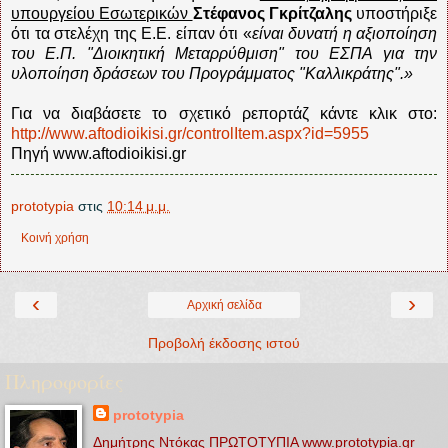
υπουργείου Εσωτερικών
Στέφανος Γκρίτζαλης
υποστήριξε
ότι τα στελέχη της Ε.Ε. είπαν ότι «
είναι δυνατή η αξιοποίηση
του Ε.Π. "Διοικητική Μεταρρύθμιση" του ΕΣΠΑ για την
υλοποίηση δράσεων του Προγράμματος "Καλλικράτης".»
Για να διαβάσετε το σχετικό ρεπορτάζ κάντε κλικ στο:
http://www.aftodioikisi.gr/controlItem.aspx?id=5955
Πηγή www.aftodioikisi.gr
prototypia
στις
10:14 μ.μ.
Κοινή χρήση
‹
›
Αρχική σελίδα
Προβολή έκδοσης ιστού
Πληροφορίες
prototypia
Δημήτρης Ντόκας ΠΡΩΤΟΤΥΠΙΑ www.prototypia.gr