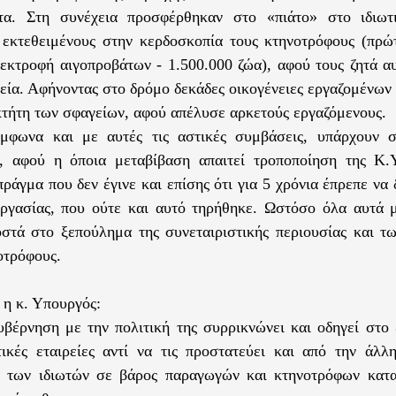
τα. Στη συνέχεια προσφέρθηκαν στο «πιάτο» στο ιδιωτ
εκτεθειμένους στην κερδοσκοπία τους κτηνοτρόφους (πρώ
εκτροφή αιγοπροβάτων - 1.500.000 ζώα), αφού τους ζητά α
γεία. Αφήνοντας στο δρόμο δεκάδες οικογένειες εργαζομένων
οκτήτη των σφαγείων, αφού απέλυσε αρκετούς εργαζόμενους.
ύμφωνα και με αυτές τις αστικές συμβάσεις, υπάρχουν σ
ς, αφού η όποια μεταβίβαση απαιτεί τροποποίηση της Κ.
πράγμα που δεν έγινε και επίσης ότι για 5 χρόνια έπρεπε να
εργασίας, που ούτε και αυτό τηρήθηκε. Ωστόσο όλα αυτά 
στά στο ξεπούλημα της συνεταιριστικής περιουσίας και τ
οτρόφους.
η κ. Υπουργός:
κυβέρνηση με την πολιτική της συρρικνώνει και οδηγεί στο
τικές εταιρείες αντί να τις προστατεύει και από την άλλ
α των ιδιωτών σε βάρος παραγωγών και κτηνοτρόφων κατα