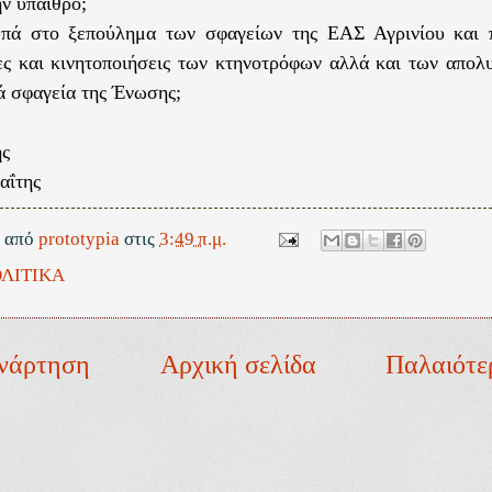
ν ύπαιθρο;
ωπά στο ξεπούλημα των σφαγείων της ΕΑΣ Αγρινίου και π
ες και κινητοποιήσεις των κτηνοτρόφων αλλά και των απολ
ά σφαγεία της Ένωσης;
ής
αΐτης
ε από
prototypia
στις
3:49 π.μ.
ΛΙΤΙΚΑ
νάρτηση
Αρχική σελίδα
Παλαιότε