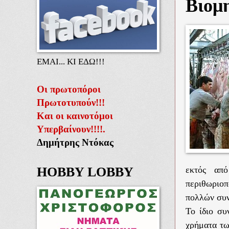
Βιομη
ΕΜΑΙ... ΚΙ ΕΔΩ!!!
Οι πρωτοπόροι
Πρωτοτυπούν!!!
Και οι καινοτόμοι
Υπερβαίνουν!!!!.
Δημήτρης Ντόκας
HOBBY LOBBY
εκτός από
περιθωριοπ
πολλών συν
Το ίδιο συ
χρήματα τω