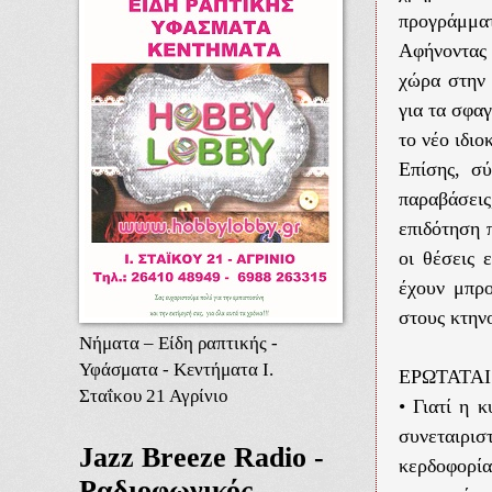
προγράμμα
Αφήνοντας 
χώρα στην 
για τα σφα
το νέο ιδι
Επίσης, σ
παραβάσει
επιδότηση 
οι θέσεις 
έχουν μπρο
στους κτην
Νήματα – Είδη ραπτικής -
Υφάσματα - Κεντήματα Ι.
ΕΡΩΤΑΤΑΙ 
Σταΐκου 21 Αγρίνιο
• Γιατί η 
συνεταιρισ
Jazz Breeze Radio -
κερδοφορί
Ραδιοφωνικός