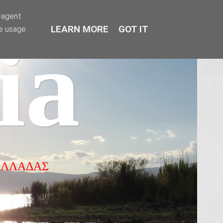
r-agent
LEARN MORE
GOT IT
te usage
ia
ΕΛΛΑΔΑΣ