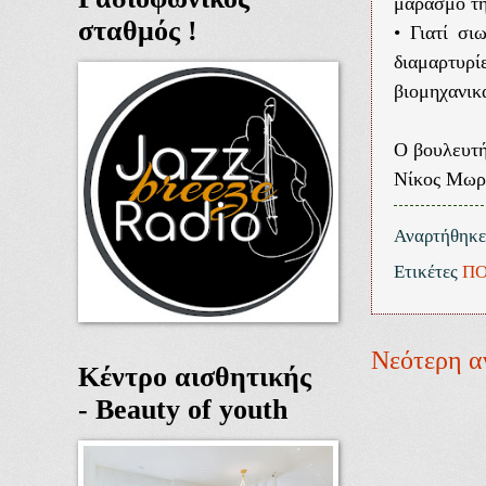
μαρασμό τη
σταθμός !
• Γιατί σι
διαμαρτυρί
βιομηχανικ
Ο βουλευτ
Νίκος Μωρ
Αναρτήθηκ
Ετικέτες
ΠΟ
Νεότερη α
Κέντρο αισθητικής
- Beauty of youth