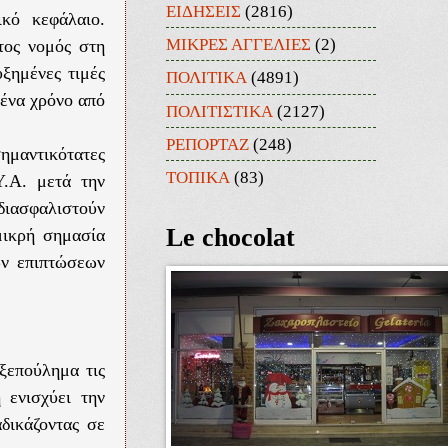
ΕΙΔΗΣΕΙΣ
(2816)
ικό κεφάλαιο.
ΜΙΚΡΕΣ ΑΓΓΕΛΙΕΣ
(2)
τος νομός στη
υξημένες τιμές
ΠΟΛΙΤΙΚΑ
(4891)
 ένα χρόνο από
ΠΟΛΙΤΙΣΤΙΚΑ
(2127)
ΡΕΠΟΡΤΑΖ
(248)
ημαντικότατες
ΤΟΠΙΚΑ
(83)
Υ.Α. μετά την
 διασφαλιστούν
Le chocolat
μικρή σημασία
ων επιπτώσεων
 ξεπούλημα τις
η ενισχύει την
δικάζοντας σε