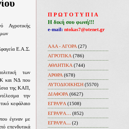
νίου
Π Ρ Ω Τ Ο Τ Υ Π Ι Α
Η δική σου φωνή!!!
ό Αγροτικής
e-mail:
ntokas7@otenet.gr
ίμων
ΑΑΑ - ΑΓΟΡΑ
(27)
φαγεία Ε.Α.Σ.
ΑΓΡΟΤΙΚΑ
(786)
ΑΘΛΗΤΙΚΑ
(744)
ολιτική των
ΑΡΘΡΑ
(678)
Κ και ΝΔ που
ΑΥΤΟΔΙΟΙΚΗΣΗ
(5570)
ίσια της ΚΑΠ,
ΔΙΑΦΟΡΑ
(6627)
οτέλεσμα την
ΕΓΡΑΨΑ
(1508)
ωτικό κεφάλαιο
ΕΓΡΑΨΑ…
(852)
 που έγιναν με
ΕΓΡΑΨΑ....
(2)
από επενδυτικά