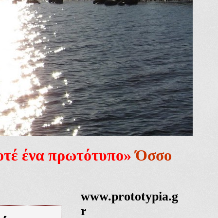
ποτέ ένα πρωτότυπο»
Όσσο
www.prototypia.g
r