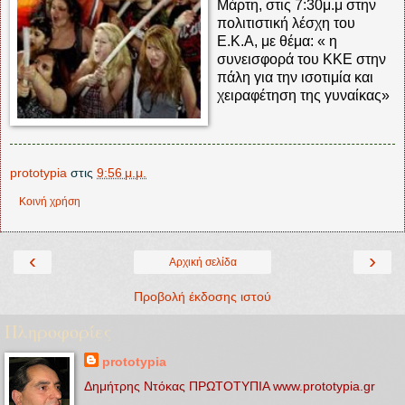
Μάρτη, στις 7:30μ.μ στην
πολιτιστική λέσχη του
Ε.Κ.Α, με θέμα: « η
συνεισφορά του ΚΚΕ στην
πάλη για την ισοτιμία και
χειραφέτηση της γυναίκας»
prototypia
στις
9:56 μ.μ.
Κοινή χρήση
‹
›
Αρχική σελίδα
Προβολή έκδοσης ιστού
Πληροφορίες
prototypia
Δημήτρης Ντόκας ΠΡΩΤΟΤΥΠΙΑ www.prototypia.gr