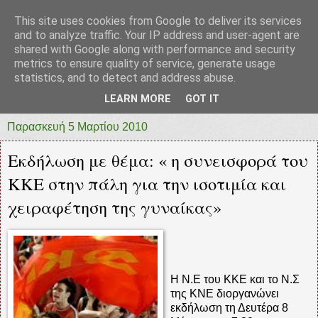
This site uses cookies from Google to deliver its services
prototypia
and to analyze traffic. Your IP address and user-agent are
shared with Google along with performance and security
metrics to ensure quality of service, generate usage
"ΠΡΩΤΟΤΥΠΙΑ" * ΑΝΕΞΑΡΤΗΤΗ-ΗΛΕΚΤΡΟΝΙΚΗ-
statistics, and to detect and address abuse.
ΕΦΗΜΕΡΙΔΑ * ΔΥΤΙΚΗΣ ΕΛΛΑΔΑΣ
LEARN MORE
GOT IT
Παρασκευή 5 Μαρτίου 2010
Εκδήλωση με θέμα: « η συνεισφορά του
ΚΚΕ στην πάλη για την ισοτιμία και
χειραφέτηση της γυναίκας»
Η Ν.Ε του ΚΚΕ και το Ν.Σ
της ΚΝΕ διοργανώνει
εκδήλωση τη Δευτέρα 8