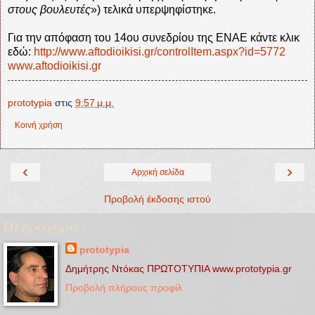
στους βουλευτές
») τελικά υπερψηφίστηκε.
Για την απόφαση του 14ου συνεδρίου της ΕΝΑΕ κάντε κλικ
εδώ:
http://www.aftodioikisi.gr/controlItem.aspx?id=5772
www.aftodioikisi.gr
prototypia
στις
9:57 μ.μ.
Κοινή χρήση
‹
›
Αρχική σελίδα
Προβολή έκδοσης ιστού
Πληροφορίες
prototypia
Δημήτρης Ντόκας ΠΡΩΤΟΤΥΠΙΑ www.prototypia.gr
Προβολή πλήρους προφίλ