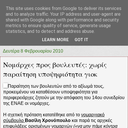
This site uses cookies from Google to deliver its services
prototypia
and to analyze traffic. Your IP address and user-agent are
shared with Google along with performance and security
metrics to ensure quality of service, generate usage
"ΠΡΩΤΟΤΥΠΙΑ" * ΑΝΕΞΑΡΤΗΤΗ-ΗΛΕΚΤΡΟΝΙΚΗ-
statistics, and to detect and address abuse.
ΕΦΗΜΕΡΙΔΑ * ΔΥΤΙΚΗΣ ΕΛΛΑΔΑΣ
LEARN MORE
GOT IT
Δευτέρα 8 Φεβρουαρίου 2010
Νομάρχες προς βουλευτές: χωρίς
παραίτηση υποψηφιότητα γιοκ
Παραίτηση των βουλευτών από το αξίωμά τους,
προκειμένου να καταθέσουν υποψηφιότητα για
περιφερειάρχες ζητούν με την απόφαση του 14ου συνεδρίου
της ΕΝΑΕ οι νομάρχες.
Η σχετική πρόταση κατατέθηκε από το
νομαρχιακό
σύμβουλο
Βασίλη Χρονόπουλο
και παρά τις αρχικές
επιφυλάξεις ορισμένων νομαρχών
(«να μην πάμε κόντρα